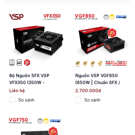
Bộ Nguồn SFX VSP
Nguồn VSP VGF850
VFX350 (350W -
(850W | Chuẩn SFX /
ATX3.0)
Cybenetics Platinum |
Liên hệ
2.700.000đ
Fully Modular | ATX 3.1
So sánh
So sánh
& PCIe 5.1)