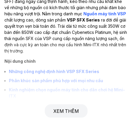
SFF) đang ngày càng thịnh hành, kéo theo nhu cầu khắt khe
về những bộ nguồn có kích thước tối giản nhưng phải đảm bảo
hiệu năng vượt trội. Nằm trong danh mục
Nguồn máy tính VSP
chất lượng cao, dòng sản phẩm
VSP SFX Series
ra đời để giải
quyết trọn vẹn bài toán đó. Trải dài từ mức công suất 350W cơ
bản đến 850W cao cấp đạt chuẩn Cybenetics Platinum, hệ sinh
thái nguồn SFX của VSP cung cấp nguồn năng lượng sạch, ổn
định và cực kỳ an toàn cho mọi cấu hình Mini-ITX nhỏ nhất trên
thị trường.
Nội dung chính
Những công nghệ định hình VSP SFX Series
Phân khúc sản phẩm phù hợp với mọi nhu cầu
Kinh nghiệm chọn nguồn máy tính cho dân chơi hệ Mini-
ITX
Bảng thông số kỹ thuật tiêu chuẩn
XEM THÊM
Giải đáp thắc mắc (FAQ)
Liên hệ & Nhận báo giá