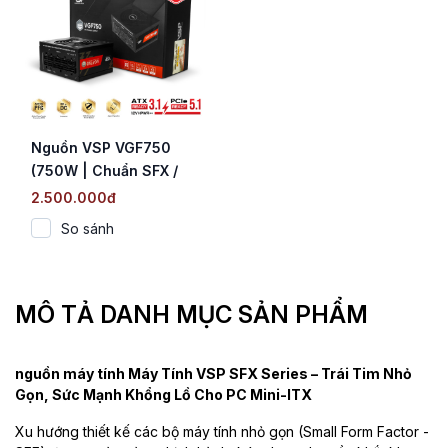
Nguồn VSP VGF750
(750W | Chuẩn SFX /
Cybenetics Platinum |
2.500.000đ
Fully Modular | ATX 3.1
So sánh
& PCIe 5.1)
MÔ TẢ DANH MỤC SẢN PHẨM
nguồn máy tính Máy Tính VSP SFX Series – Trái Tim Nhỏ
Gọn, Sức Mạnh Khổng Lồ Cho PC Mini-ITX
Xu hướng thiết kế các bộ máy tính nhỏ gọn (Small Form Factor -