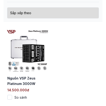
Nguồn VSP Zeus
Platinum 3000W
(VZ3000P / 80 PLUS
14.500.000đ
Platinum / Full Bridge +
So sánh
LLC Resonant + DC-DC
/ Full Modular)