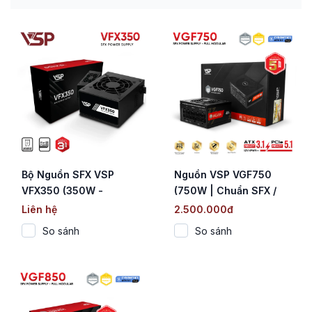
Bộ Nguồn SFX VSP
Nguồn VSP VGF750
VFX350 (350W -
(750W | Chuẩn SFX /
ATX3.0)
Cybenetics Platinum |
Liên hệ
2.500.000đ
Fully Modular | ATX 3.1
So sánh
So sánh
& PCIe 5.1)