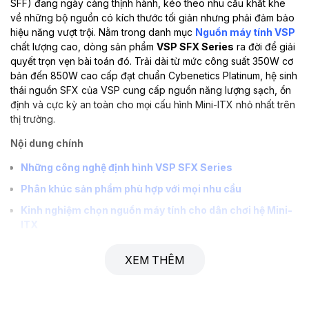
SFF) đang ngày càng thịnh hành, kéo theo nhu cầu khắt khe
về những bộ nguồn có kích thước tối giản nhưng phải đảm bảo
hiệu năng vượt trội. Nằm trong danh mục
Nguồn máy tính VSP
chất lượng cao, dòng sản phẩm
VSP SFX Series
ra đời để giải
quyết trọn vẹn bài toán đó. Trải dài từ mức công suất 350W cơ
bản đến 850W cao cấp đạt chuẩn Cybenetics Platinum, hệ sinh
thái nguồn SFX của VSP cung cấp nguồn năng lượng sạch, ổn
định và cực kỳ an toàn cho mọi cấu hình Mini-ITX nhỏ nhất trên
thị trường.
Nội dung chính
Những công nghệ định hình VSP SFX Series
Phân khúc sản phẩm phù hợp với mọi nhu cầu
Kinh nghiệm chọn nguồn máy tính cho dân chơi hệ Mini-
ITX
Bảng thông số kỹ thuật tiêu chuẩn
XEM THÊM
Giải đáp thắc mắc (FAQ)
Liên hệ & Nhận báo giá