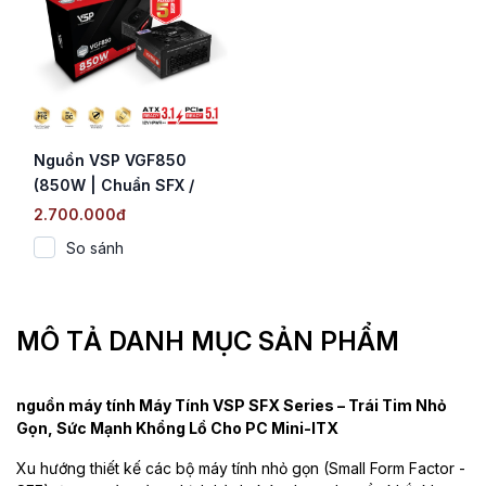
Nguồn VSP VGF850
(850W | Chuẩn SFX /
Cybenetics Platinum |
2.700.000đ
Fully Modular | ATX 3.1
So sánh
& PCIe 5.1)
MÔ TẢ DANH MỤC SẢN PHẨM
nguồn máy tính Máy Tính VSP SFX Series – Trái Tim Nhỏ
Gọn, Sức Mạnh Khổng Lồ Cho PC Mini-ITX
Xu hướng thiết kế các bộ máy tính nhỏ gọn (Small Form Factor -