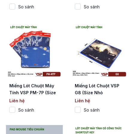
PUBG (Waterproof /
Viền / Nhiều Hình)
So sánh
So sánh
780x300x5mm / May
Viền)
Miếng Lót Chuột Máy
Miếng Lót Chuột VSP
Tính VSP PM-7P (Size
G8 (Size Nhỏ
Trung 320x245x4mm /
260x220x2.3mm / May
Liên hệ
Liên hệ
May Viền)
Viền / Nhiều Hình)
So sánh
So sánh