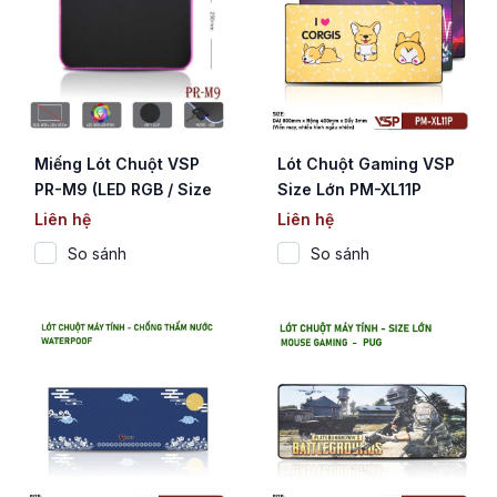
Miếng Lót Chuột VSP
Lót Chuột Gaming VSP
PR-M9 (LED RGB / Size
Size Lớn PM-XL11P
Nhỏ 350x250mm /
(800x400x3mm / May
Liên hệ
Liên hệ
Chống Trượt)
Viền / Nhiều Hình)
So sánh
So sánh