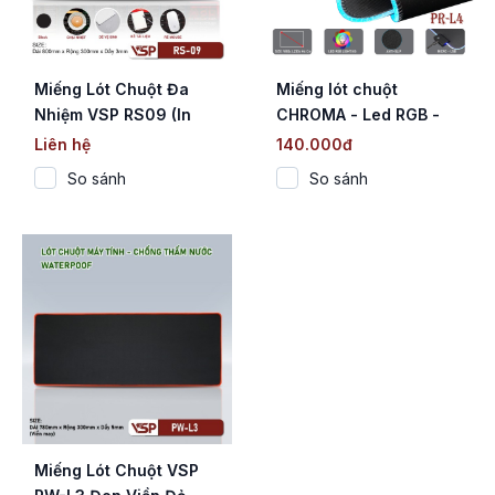
Miếng Lót Chuột Đa
Miếng lót chuột
Nhiệm VSP RS09 (In
CHROMA - Led RGB -
Phím Tắt / Size Lớn
Full Box :
Liên hệ
140.000đ
800x300mm / May
300x800x3mm - PR-
So sánh
So sánh
Viền)
L4
Miếng Lót Chuột VSP