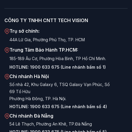
Bảo vệ feet chuột:
Giảm ma sát mài mòn đế chuột,
giúp chuột bền hơn và di chuyển mượt mà hơn.
CÔNG TY TNHH CNTT TECH VISION
Chống nước (Tùy mẫu):
Các dòng Gaming cao cấp
Trụ sở chính:
(như Waterpoof PW-L4P) có khả năng kháng nước, dễ
44A Lữ Gia, Phường Phú Thọ, TP. HCM
dàng lau chùi khi đổ nước ngọt hay cafe.
Trung Tâm Bảo Hành TP.HCM:
Thẩm mỹ cao:
Với các mẫu in hình game (LoL,
Razer...) hoặc LED RGB, lót chuột VSP là phụ kiện
185-189 Âu Cơ, Phường Hòa Bình, TP Hồ Chí Minh.
trang trí không thể thiếu cho góc máy.
HOTLINE:
1900 633 675 (Line nhánh bấm số 1)
Giá thành cực rẻ:
Chỉ từ 10.000đ - 20.000đ cho các
Chi nhánh Hà Nội
mẫu cơ bản và hơn 100.000đ cho mẫu LED RGB cao
Số nhà 42, Khu Galaxy 6, TSQ Galaxy Vạn Phúc, Số
cấp.
69 Tố Hữu
Phường Hà Đông, TP. Hà Nội.
Các loại Lót chuột phổ biến
HOTLINE:
1900 633 675 (Line nhánh bấm số 4)
1. Lót Chuột Gaming Size Lớn (Extended)
Chi nhánh Đà Nẵng
54 Lê Thạch, Phường An Khê, TP.Đà Nẵng
Tiêu biểu:
PM-XL11P, Razer PM-L6, Shortcut Key
HOTLINE:
1900 633 675 (Line nhánh bấm số 5)