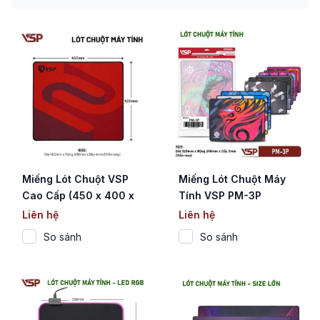
Miếng Lót Chuột VSP
Miếng Lót Chuột Máy
Cao Cấp (450 x 400 x
Tính VSP PM-3P
4mm / Viền May / Đế
(320x245x3mm / May
Liên hệ
Liên hệ
Cao Su)
Viền / Nhiều Họa Tiết)
So sánh
So sánh