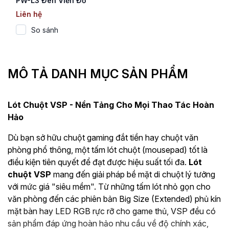
PW-L3 Đen Viền Đỏ
(League Of Legends /
Liên hệ
Chống Nước /
So sánh
780x300x5mm)
MÔ TẢ DANH MỤC SẢN PHẨM
Lót Chuột VSP - Nền Tảng Cho Mọi Thao Tác Hoàn
Hảo
Dù bạn sở hữu chuột gaming đắt tiền hay chuột văn
phòng phổ thông, một tấm lót chuột (mousepad) tốt là
điều kiện tiên quyết để đạt được hiệu suất tối đa.
Lót
chuột VSP
mang đến giải pháp bề mặt di chuột lý tưởng
với mức giá "siêu mềm". Từ những tấm lót nhỏ gọn cho
văn phòng đến các phiên bản Big Size (Extended) phủ kín
mặt bàn hay LED RGB rực rỡ cho game thủ, VSP đều có
sản phẩm đáp ứng hoàn hảo nhu cầu về độ chính xác,