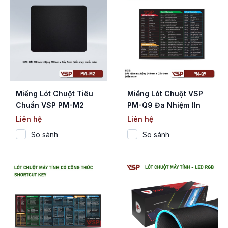
Miếng Lót Chuột Tiêu
Miếng Lót Chuột VSP
Chuẩn VSP PM-M2
PM-Q9 Đa Nhiệm (In
(250x200x2mm / Viền
Phím Tắt Shortcut Key /
Liên hệ
Liên hệ
May Đa Sắc)
320x245mm / May
So sánh
So sánh
Viền)