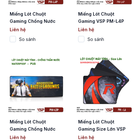
Miếng Lót Chuột
Miếng Lót Chuột
Gaming Chống Nước
Gaming VSP PM-L4P
VSP PW-L4P
Chủ Đề PUBG (Size Lớn
Liên hệ
Liên hệ
(Waterproof /
800x300mm / May
So sánh
So sánh
800x300mm / May
Viền)
Viền)
Miếng Lót Chuột
Miếng Lót Chuột
Gaming Chống Nước
Gaming Size Lớn VSP
VSP PW-L3P Chủ Đề
PM-L6 (Rasure / May
Liên hệ
Liên hệ