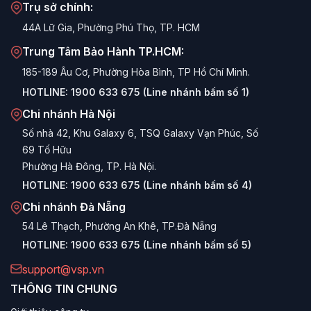
Trụ sở chính:
bằng micro-giây, giúp PC không bị sập nguồn (blackout)
44A Lữ Gia, Phường Phú Thọ, TP. HCM
trong những cảnh game đồ họa bùng nổ.
Trung Tâm Bảo Hành TP.HCM:
Những đặc quyền chỉ có trên dòng nguồn cao cấp
185-189 Âu Cơ, Phường Hòa Bình, TP Hồ Chí Minh.
Thiết kế Fully Modular 100%:
Cho phép người dùng tháo rời
HOTLINE:
1900 633 675 (Line nhánh bấm số 1)
toàn bộ các sợi cáp. Bạn dùng linh kiện nào, cắm cáp linh
kiện đó. Điều này giúp việc đi dây (cable management) trở
Chi nhánh Hà Nội
nên gọn gàng, tăng cường luồng khí (airflow) bên trong vỏ
Số nhà 42, Khu Galaxy 6, TSQ Galaxy Vạn Phúc, Số
case.
69 Tố Hữu
Chuẩn kích thước tối ưu:
Được thiết kế tinh gọn theo form
Phường Hà Đông, TP. Hà Nội.
chuẩn hiện đại (như SFX), dải sản phẩm này không chỉ lắp
HOTLINE:
1900 633 675 (Line nhánh bấm số 4)
vừa các thùng máy kích thước lớn mà còn là sự lựa chọn số 1
cho các tín đồ đam mê build PC Mini-ITX siêu nhỏ gọn.
Chi nhánh Đà Nẵng
Hệ thống bảo vệ cấp độ công nghiệp:
Trang bị loạt cảm
54 Lê Thạch, Phường An Khê, TP.Đà Nẵng
biến và mạch bảo vệ chuyên sâu (OCP, OVP, OTP, SCP,
HOTLINE:
1900 633 675 (Line nhánh bấm số 5)
Surge, Inrush Current), cô lập hệ thống khỏi mọi biến động
support@vsp.vn
bất thường của lưới điện.
THÔNG TIN CHUNG
Bảng thông số kỹ thuật tiêu chuẩn của hệ sinh thái