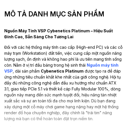
MÔ TẢ DANH MỤC SẢN PHẨM
Nguồn Máy Tính VSP Cybenetics Platinum – Hiệu Suất
Đỉnh Cao, Sẵn Sàng Cho Tương Lai
Đối với các hệ thống máy tính cao cấp (High-end PC) và các cỗ
máy trạm (Workstation) đắt tiền, việc cung cấp một nguồn năng
lượng sạch, ổn định và không hao phí là ưu tiên mang tính sống
còn. Nằm ở vị trí đầu bảng trong hệ sinh thái
Nguồn máy tính
VSP
, dải sản phẩm
Cybenetics Platinum
được tạo ra để đáp
ứng những tiêu chuẩn khắt khe nhất của giới công nghệ. Hội tụ
đầy đủ những công nghệ dẫn đầu xu hướng như chuẩn ATX
3.1, giao tiếp PCIe 5.1 và thiết kế cáp Fully Modular 100%, dòng
nguồn này mang đến sức mạnh tuyệt đối, hiệu năng tản nhiệt
xuất sắc và sự an toàn tối đa cho mọi linh kiện. Dù bạn đang
xây dựng một cỗ máy chơi game hạng nặng hay một hệ thống
render đồ họa chuyên nghiệp, đây chính là "trái tim" năng
lượng mà bạn có thể hoàn toàn đặt trọn niềm tin.