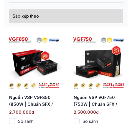
Nguồn VSP VGF850
Nguồn VSP VGF750
(850W | Chuẩn SFX /
(750W | Chuẩn SFX /
Cybenetics Platinum |
Cybenetics Platinum |
2.700.000đ
2.500.000đ
Fully Modular | ATX 3.1
Fully Modular | ATX 3.1
So sánh
So sánh
& PCIe 5.1)
& PCIe 5.1)