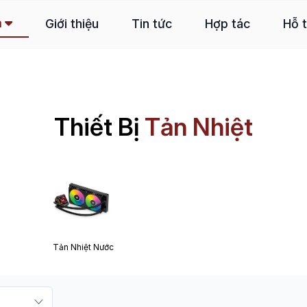
m
Giới thiệu
Tin tức
Hợp tác
Hỗ 
Thiết Bị
Tản Nhiệt
Tản Nhiệt Nước