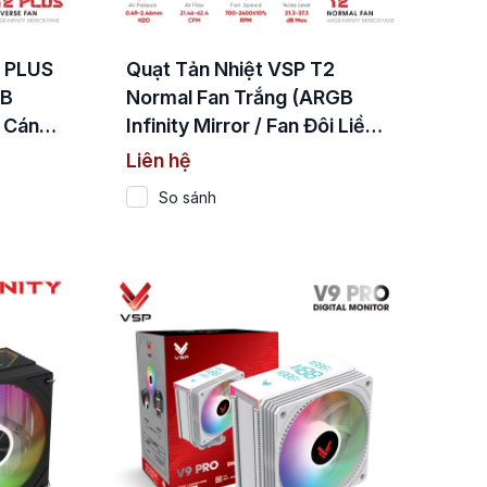
2 PLUS
Quạt Tản Nhiệt VSP T2
GB
Normal Fan Trắng (ARGB
i Cánh
Infinity Mirror / Fan Đôi Liền
Khối)
Liên hệ
So sánh