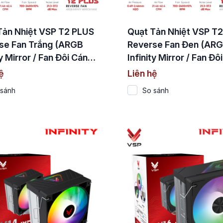
Tản Nhiệt VSP T2 PLUS
Quạt Tản Nhiệt VSP T
se Fan Trắng (ARGB
Reverse Fan Đen (AR
ty Mirror / Fan Đôi Cánh
Infinity Mirror / Fan Đô
c)
Ngược)
ệ
Liên hệ
 sánh
So sánh