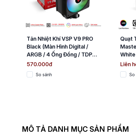
Tản Nhiệt Khí VSP V9 PRO
Quạt 
Black (Màn Hình Digital /
Maste
ARGB / 4 Ống Đồng / TDP
White
240W)
Trục 
570.000đ
Liên h
So sánh
So
MÔ TẢ DANH MỤC SẢN PHẨM