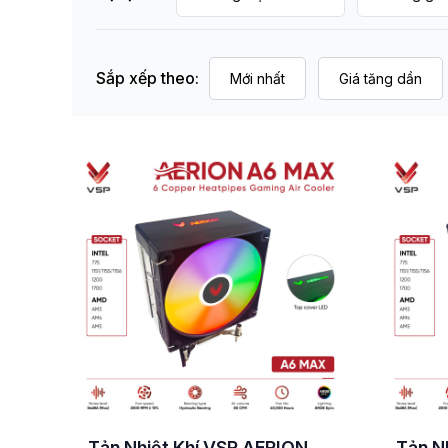
Sắp xếp theo:
Mới nhất
Giá tăng dần
Tản Nhiệt Khí VSP AERION
Tản N