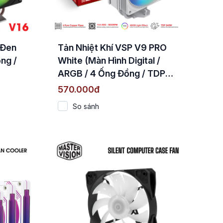
 Đen
Tản Nhiệt Khí VSP V9 PRO
ng /
White (Màn Hình Digital /
ARGB / 4 Ống Đồng / TDP
240W)
570.000đ
So sánh