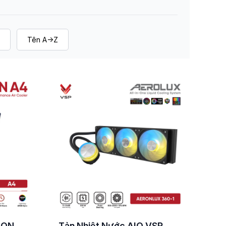
Tên A->Z
RION
Tản Nhiệt Nước AIO VSP