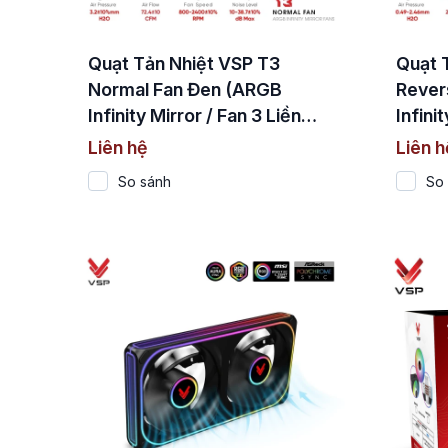
Quạt Tản Nhiệt VSP T3
Quạt 
Normal Fan Đen (ARGB
Rever
Infinity Mirror / Fan 3 Liền
Infini
Khối)
Ngượ
Liên hệ
Liên h
So sánh
So