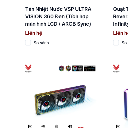
Tản Nhiệt Nước VSP ULTRA
Quạt 
VISION 360 Đen (Tích hợp
Rever
màn hình LCD / ARGB Sync)
Infini
Khối 
Liên hệ
Liên h
So sánh
So