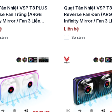
Tản Nhiệt VSP T3 PLUS
Quạt Tản Nhiệt VSP T
se Fan Trắng (ARGB
Reverse Fan Đen (AR
ty Mirror / Fan 3 Liền
Infinity Mirror / Fan 3 L
Cánh Ngược)
Khối Cánh Ngược)
ệ
Liên hệ
 sánh
So sánh