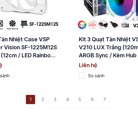
Tản Nhiệt Case VSP
Kit 3 Quạt Tản Nhiệt V
r Vision SF-1225M12S
V210 LUX Trắng (120
 (12cm / LED Rainbow /
ARGB Sync / Kèm Hub
Hydro Bearing)
Remote)
ệ
Liên hệ
 sánh
So sánh
1
2
3
4
5
6
7