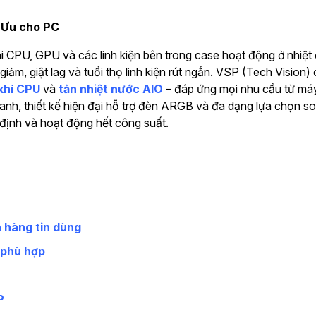
i Ưu cho PC
hi CPU, GPU và các linh kiện bên trong case hoạt động ở nhiệt
iảm, giật lag và tuổi thọ linh kiện rút ngắn. VSP (Tech Vision)
 khí CPU
và
tản nhiệt nước AIO
– đáp ứng mọi nhu cầu từ máy 
ranh, thiết kế hiện đại hỗ trợ đèn ARGB và đa dạng lựa chọn 
 định và hoạt động hết công suất.
 hàng tin dùng
 phù hợp
P