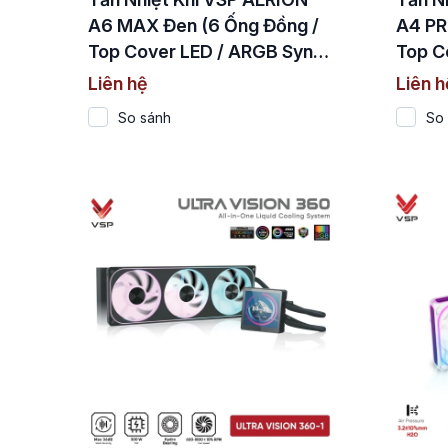
A6 MAX Đen (6 Ống Đồng /
A4 PR
Top Cover LED / ARGB Sync
Top C
/ TDP 220W)
/ TDP
Liên hệ
Liên h
So sánh
So