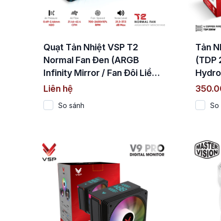
Quạt Tản Nhiệt VSP T2
Tản N
Normal Fan Đen (ARGB
(TDP 
Infinity Mirror / Fan Đôi Liền
Hydro
Khối)
Liên hệ
350.
So sánh
So