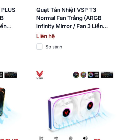
3 PLUS
Quạt Tản Nhiệt VSP T3
GB
Normal Fan Trắng (ARGB
iền
Infinity Mirror / Fan 3 Liền
Khối)
Liên hệ
So sánh