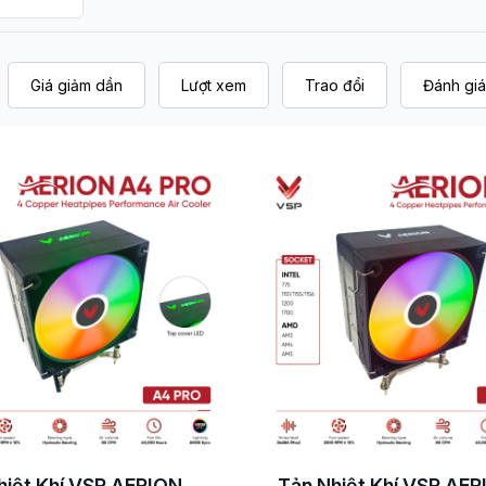
Giá giảm dần
Lượt xem
Trao đổi
Đánh giá
hiệt Khí VSP AERION
Tản Nhiệt Khí VSP AE