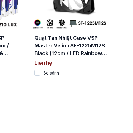
SP
Quạt Tản Nhiệt Case VSP
mm /
Master Vision SF-1225M12S
 &
Black (12cm / LED Rainbow /
Trục Hydro Bearing)
Liên hệ
So sánh