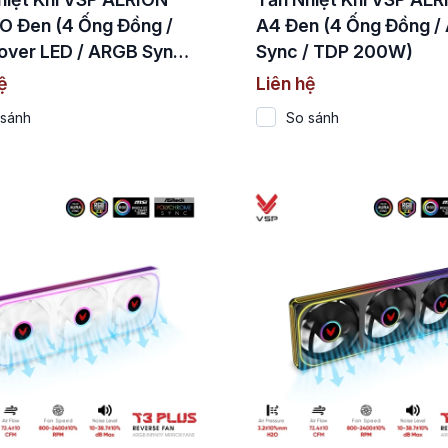
O Đen (4 Ống Đồng /
A4 Đen (4 Ống Đồng /
over LED / ARGB Sync
Sync / TDP 200W)
 200W)
ệ
Liên hệ
 sánh
So sánh