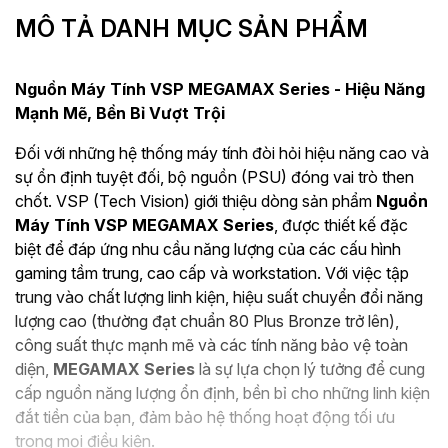
MÔ TẢ DANH MỤC SẢN PHẨM
Nguồn Máy Tính VSP MEGAMAX Series - Hiệu Năng
Mạnh Mẽ, Bền Bỉ Vượt Trội
Đối với những hệ thống máy tính đòi hỏi hiệu năng cao và
sự ổn định tuyệt đối, bộ nguồn (PSU) đóng vai trò then
chốt. VSP (Tech Vision) giới thiệu dòng sản phẩm
Nguồn
Máy Tính VSP MEGAMAX Series
, được thiết kế đặc
biệt để đáp ứng nhu cầu năng lượng của các cấu hình
gaming tầm trung, cao cấp và workstation. Với việc tập
trung vào chất lượng linh kiện, hiệu suất chuyển đổi năng
lượng cao (thường đạt chuẩn 80 Plus Bronze trở lên),
công suất thực mạnh mẽ và các tính năng bảo vệ toàn
diện,
MEGAMAX Series
là sự lựa chọn lý tưởng để cung
cấp nguồn năng lượng ổn định, bền bỉ cho những linh kiện
đắt tiền của bạn, đảm bảo hệ thống hoạt động tối ưu
trong mọi điều kiện.