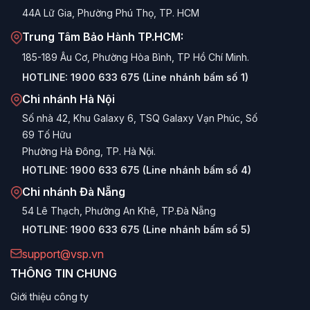
gàng trong case.
44A Lữ Gia, Phường Phú Thọ, TP. HCM
Trung Tâm Bảo Hành TP.HCM:
Ưu điểm nổi bật của MEGAMAX Series
185-189 Âu Cơ, Phường Hòa Bình, TP Hồ Chí Minh.
Hiệu suất 80 Plus Bronze:
Đạt hiệu suất chuyển đổi
HOTLINE:
1900 633 675 (Line nhánh bấm số 1)
năng lượng >85% ở mức tải 50%, giúp tiết kiệm tiền
Chi nhánh Hà Nội
điện đáng kể so với nguồn thường.
Số nhà 42, Khu Galaxy 6, TSQ Galaxy Vạn Phúc, Số
Hoạt động êm ái:
Trang bị quạt làm mát 120mm với
69 Tố Hữu
trục Hydraulic Bearing, tự động điều chỉnh tốc độ quay
Phường Hà Đông, TP. Hà Nội.
theo nhiệt độ, đảm bảo nguồn luôn mát mà không gây
HOTLINE:
1900 633 675 (Line nhánh bấm số 4)
ồn.
Chi nhánh Đà Nẵng
Công suất thực (True Power):
VSP cam kết công
54 Lê Thạch, Phường An Khê, TP.Đà Nẵng
suất thực trên nhãn, giúp người dùng an tâm khi lựa
HOTLINE:
1900 633 675 (Line nhánh bấm số 5)
chọn cho các cấu hình ngốn điện.
support@vsp.vn
Tương thích rộng rãi:
Cung cấp đầy đủ các đầu cắm
THÔNG TIN CHUNG
ATX, CPU 8-pin, PCIe 6+2 pin, SATA theo chuẩn mới
nhất, hỗ trợ tốt cho các mainboard và card đồ họa hiện
Giới thiệu công ty
đại.