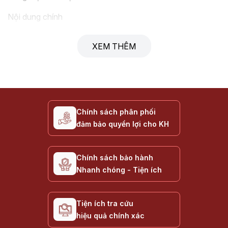
Nội dung chính
Giới thiệu Nguồn VSP MEGAMAX Series
XEM THÊM
Ưu điểm nổi bật của MEGAMAX Series
Các tính năng chính của MEGAMAX Series
Ứng dụng lý tưởng cho MEGAMAX Series
Hướng dẫn chọn mua Nguồn MEGAMAX phù hợp
Chính sách phân phối
Thông số kỹ thuật tham khảo
đảm bảo quyền lợi cho KH
Câu hỏi thường gặp về Nguồn MEGAMAX Series
Liên hệ & Mua hàng
Chính sách bảo hành
Nhanh chóng - Tiện ích
Giới thiệu Nguồn VSP MEGAMAX Series
Nguồn Máy Tính VSP MEGAMAX Series
là dòng sản
Tiện ích tra cứu
phẩm nguồn ATX tầm trung - cao cấp của VSP, được
hiệu quả chính xác
thiết kế để cung cấp năng lượng ổn định và hiệu quả cho