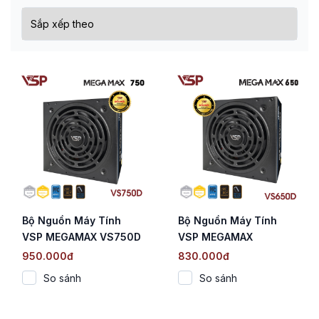
Bộ Nguồn Máy Tính
Bộ Nguồn Máy Tính
VSP MEGAMAX VS750D
VSP MEGAMAX
(750W / Cybenetics
VS650D (650W /
950.000đ
830.000đ
Silver / Active PFC / DC
Cybenetics Silver /
So sánh
So sánh
to DC)
Active PFC / DC to DC)