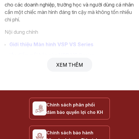
cho các doanh nghiệp, trường học và người dùng cá nhân
cần một chiếc màn hình đáng tin cậy mà không tốn nhiều
chi phí.
Nội dung chính
Giới thiệu Màn hình VSP VS Series
Ưu điểm nổi bật của VSP VS Series
XEM THÊM
Các tính năng chính của VS Series
Ứng dụng lý tưởng cho VS Series
Hướng dẫn chọn mua Màn hình VS Series
Thông số kỹ thuật tham khảo
Chính sách phân phối
Câu hỏi thường gặp về Màn hình VSP VS Series
đảm bảo quyền lợi cho KH
Liên hệ & Mua hàng
Giới thiệu Màn hình VSP VS Series
Chính sách bảo hành