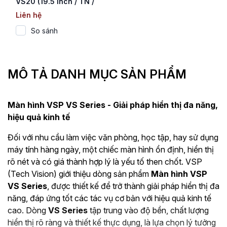
VS20 (19.5 inch / TN /
75Hz / 7ms)
Liên hệ
So sánh
MÔ TẢ DANH MỤC SẢN PHẨM
Màn hình VSP VS Series - Giải pháp hiển thị đa năng,
hiệu quả kinh tế
Đối với nhu cầu làm việc văn phòng, học tập, hay sử dụng
máy tính hàng ngày, một chiếc màn hình ổn định, hiển thị
rõ nét và có giá thành hợp lý là yếu tố then chốt. VSP
(Tech Vision) giới thiệu dòng sản phẩm
Màn hình VSP
VS Series
, được thiết kế để trở thành giải pháp hiển thị đa
năng, đáp ứng tốt các tác vụ cơ bản với hiệu quả kinh tế
cao. Dòng
VS Series
tập trung vào độ bền, chất lượng
hiển thị rõ ràng và thiết kế thực dụng, là lựa chọn lý tưởng