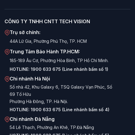
Đầy đủ cổng kết nối cơ bản:
Thường bao gồm cổng
HDMI và VGA, đảm bảo tương thích tốt với cả các
thùng máy tính (PC) đời cũ và mới.
CÔNG TY TNHH CNTT TECH VISION
Thiết kế bền bỉ:
Vỏ nhựa cứng cáp, chân đế chắc
Trụ sở chính:
chắn, tập trung vào công năng sử dụng lâu dài.
44A Lữ Gia, Phường Phú Thọ, TP. HCM
Ưu điểm nổi bật của VSP VS Series
Trung Tâm Bảo Hành TP.HCM:
185-189 Âu Cơ, Phường Hòa Bình, TP Hồ Chí Minh.
Hiệu quả kinh tế cao:
Ưu điểm lớn nhất là mức giá cực
HOTLINE:
1900 633 675 (Line nhánh bấm số 1)
kỳ cạnh tranh, giúp tiết kiệm chi phí đầu tư ban đầu
đáng kể.
Chi nhánh Hà Nội
Số nhà 42, Khu Galaxy 6, TSQ Galaxy Vạn Phúc, Số
Tiết kiệm không gian:
Với kích thước gọn gàng (như
69 Tố Hữu
model VS20 20 inch), VS Series dễ dàng bố trí ở những
Phường Hà Đông, TP. Hà Nội.
góc làm việc nhỏ hẹp, quầy lễ tân hay bàn học sinh.
HOTLINE:
1900 633 675 (Line nhánh bấm số 4)
Kết nối linh hoạt:
Sự hiện diện của cổng VGA là một
Chi nhánh Đà Nẵng
điểm cộng lớn cho các môi trường doanh nghiệp vẫn
còn sử dụng hệ thống máy tính cũ, bên cạnh cổng
54 Lê Thạch, Phường An Khê, TP.Đà Nẵng
HDMI cho thiết bị mới.