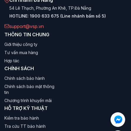
Chi nhánh Đà Nẵng
Hạn chế.
sinh thái
Google Home
thông
54 Lê Thạch, Phường An Khê, TP.Đà Nẵng
(đèn, quạt, camera...).
minh
HOTLINE:
1900 633 675 (Line nhánh bấm số 5)
Tính năng nổi bật của Google TV VSP
support@vsp.vn
THÔNG TIN CHUNG
Cá nhân hóa trải nghiệm (For You)
Giới thiệu công ty
Mỗi thành viên trong gia đình có thể tạo một hồ sơ
Tư vấn mua hàng
(Profile) riêng. Google TV VSP sẽ ghi nhớ sở thích của
Hợp tác
từng người để đề xuất phim hoạt hình cho bé, phim hành
CHÍNH SÁCH
động cho bố và phim tình cảm cho mẹ ngay trên tab
Chính sách bảo hành
"Dành cho bạn".
Chính sách bảo mật thông
Ra lệnh bằng giọng nói tiếng Việt
tin
Chương trình khuyến mãi
Quên đi việc bấm từng chữ trên điều khiển. Với Google
HỖ TRỢ KỸ THUẬT
Assistant tích hợp trên Remote thông minh của VSP, bạn
Kiểm tra bảo hành
chỉ cần nói: "Mở YouTube", "Thời tiết hôm nay thế nào?",
"Tìm phim của Trấn Thành"... Tivi sẽ phản hồi ngay lập
Tra cứu TT bảo hành