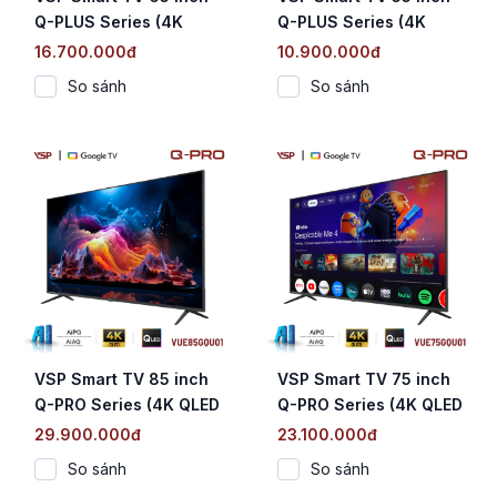
Q-PLUS Series (4K
Q-PLUS Series (4K
QLED / Google TV /
QLED / Google TV /
16.700.000đ
10.900.000đ
HDR10 / MEMC / DVB-
HDR10 / MEMC / DVB-
So sánh
So sánh
T2)
T2)
VSP Smart TV 85 inch
VSP Smart TV 75 inch
Q-PRO Series (4K QLED
Q-PRO Series (4K QLED
/ Google TV / AiPQ /
/ Google TV / AiPQ /
29.900.000đ
23.100.000đ
AiAQ Karaoke)
AiAQ Karaoke)
So sánh
So sánh