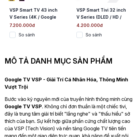
VSP Smart TV 43 inch
VSP Smart Tivi 32 inch
V Series (4K / Google
V Series (DLED / HD /
TV / HDR / MEMC /
Google TV / DVB-T2)
7.200.000đ
4.200.000đ
DVB-T2)
So sánh
So sánh
MÔ TẢ DANH MỤC SẢN PHẨM
Google TV VSP - Giải Trí Cá Nhân Hóa, Thông Minh
Vượt Trội
Bước vào kỷ nguyên mới của truyền hình thông minh cùng
Google TV VSP
. Không chỉ đơn thuần là một chiếc tivi,
đây là trung tâm giải trí biết "lắng nghe" và "thấu hiểu" sở
thích của bạn. Sự kết hợp giữa phần cứng chất lượng cao
của VSP (Tech Vision) và nền tảng Google TV tiên tiến
mang đến một giao diện trực quan, khả năng đề xuất nội