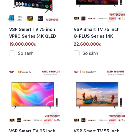
VSP Smart TV 75 inch
VSP Smart TV 75 inch
VPRO Series (4K QLED
Q-PLUS Series (4K
/ Google TV / AiPQ /
QLED / Google TV /
19.000.000đ
22.600.000đ
AiAQ Karaoke)
HDR10 / MEMC / DVB-
So sánh
So sánh
T2)
VSP Smart TV 65 inch
VSP Smart TV 55 inch