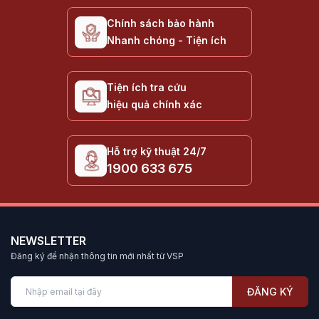
Google TV VSP là gì?
Chính sách bảo hành
Nhanh chóng - Tiện ích
Google TV VSP
là dòng tivi thông minh của VSP chạy
trên nền tảng Google TV (một giao diện mới được phát
triển dựa trên Android TV). Điểm cốt lõi của dòng sản
Tiện ích tra cứu
phẩm này là lấy
nội dung
làm trung tâm.
hiệu quả chính xác
Thay vì hiển thị một danh sách các ứng dụng rời rạc (như
Netflix, YouTube, FPT Play...), Google TV VSP sẽ tổng
Hỗ trợ kỹ thuật 24/7
hợp các bộ phim, chương trình truyền hình từ tất cả các
1900 633 675
ứng dụng đó và hiển thị chúng ngay trên màn hình chính.
Nó sử dụng thuật toán thông minh của Google để học hỏi
thói quen xem của bạn, từ đó đưa ra các đề xuất
(Recommend) chính xác nhất.
NEWSLETTER
Đăng ký để nhận thông tin mới nhất từ VSP
Sự khác biệt giữa Google TV và Smart
TV thường
ĐĂNG KÝ