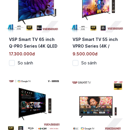
VSP Smart TV 65 inch
VSP Smart TV 55 inch
Q-PRO Series (4K QLED
VPRO Series (4K /
/ Google TV / AiPQ /
Google TV / AiPQ / AiAQ
17.300.000đ
9.500.000đ
AiAQ Karaoke)
Karaoke)
So sánh
So sánh