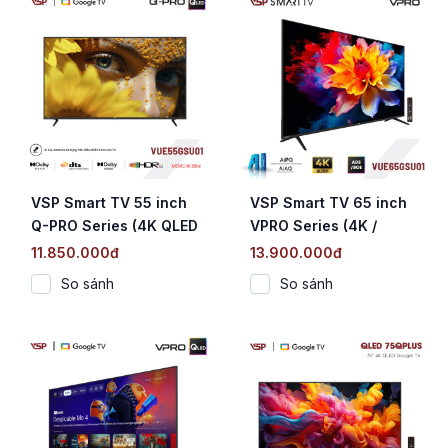
VSP Smart TV 55 inch
VSP Smart TV 65 inch
Q-PRO Series (4K QLED
VPRO Series (4K /
/ Google TV / AiPQ /
Google TV / AiPQ / AiAQ
11.850.000đ
13.900.000đ
AiAQ Karaoke)
Karaoke)
So sánh
So sánh