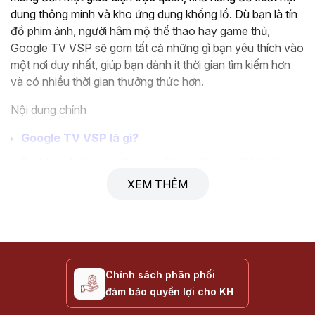
dung thông minh và kho ứng dụng khổng lồ. Dù bạn là tín
đồ phim ảnh, người hâm mộ thể thao hay game thủ,
Google TV VSP sẽ gom tất cả những gì bạn yêu thích vào
một nơi duy nhất, giúp bạn dành ít thời gian tìm kiếm hơn
và có nhiều thời gian thưởng thức hơn.
Nội dung chính
Google TV VSP là gì?
Sự khác biệt giữa Google TV và Smart TV thường
XEM THÊM
Tính năng nổi bật của Google TV VSP
Trải nghiệm giải trí trên Google TV
Hướng dẫn chọn mua Google TV VSP
Thông số kỹ thuật tham khảo
Chính sách phân phối
Câu hỏi thường gặp về Google TV
đảm bảo quyền lợi cho KH
Liên hệ & Mua hàng