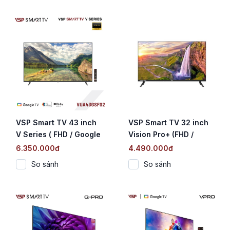
VSP Smart TV 43 inch
VSP Smart TV 32 inch
V Series ( FHD / Google
Vision Pro+ (FHD /
TV / DVB-T2)
Google TV / Dolby
6.350.000đ
4.490.000đ
Digital / DVB-T2)
So sánh
So sánh