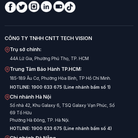
Smart TV /
Tiêu chí
Android TV
Google TV VSP
thường
Tập trung hiển
Tập trung hiển thị
Nội
Giao diện
thị danh sách
dung
(Phim, Show) từ
CÔNG TY TNHH CNTT TECH VISION
chính
Ứng dụng.
nhiều nguồn.
Trụ sở chính:
Thông minh (AI):
Đề xuất
Đề xuất
Cơ bản, ít cá
44A Lữ Gia, Phường Phú Thọ, TP. HCM
dựa trên lịch sử xem và sở
nội dung
nhân hóa.
thích cá nhân.
Trung Tâm Bảo Hành TP.HCM:
Tích hợp sâu
Google
185-189 Âu Cơ, Phường Hòa Bình, TP Hồ Chí Minh.
Tìm kiếm
Có thể có
Assistant
tiếng Việt, tìm
HOTLINE:
1900 633 675 (Line nhánh bấm số 1)
giọng nói
hoặc không.
kiếm cực nhanh.
Chi nhánh Hà Nội
Chế độ
Kids Profile
Số nhà 42, Khu Galaxy 6, TSQ Galaxy Vạn Phúc, Số
Quản lý
Hạn chế.
chuyên biệt, kiểm soát thời
69 Tố Hữu
trẻ em
gian và nội dung.
Phường Hà Đông, TP. Hà Nội.
HOTLINE:
1900 633 675 (Line nhánh bấm số 4)
Điều
Trung tâm điều khiển hệ
khiển nhà