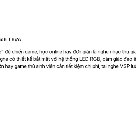
Đích Thực
rẻ" để chiến game, học online hay đơn giản là nghe nhạc thư g
he có thiết kế bắt mắt với hệ thống LED RGB, cảm giác đeo êm
n hay game thủ sinh viên cần tiết kiệm chi phí, tai nghe VSP luô