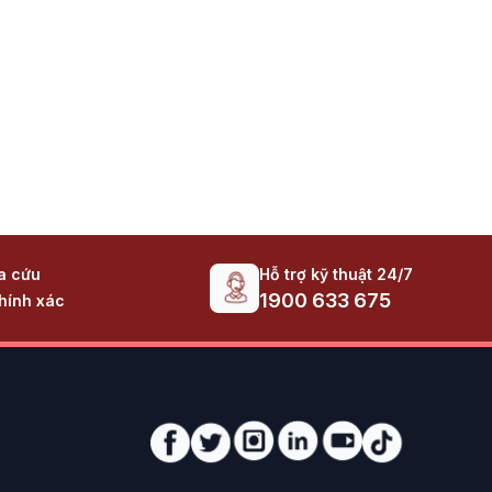
 hướng đến đại đa số người dùng Việt Nam. Sản
trăm ngàn đồng).
Hỗ trợ kỹ thuật 24/7
ra cứu
1900 633 675
hính xác
c máy.
ọc trực tuyến.
P (nhiều mẫu chỉ hơn 100k). Đây là giải pháp tiết