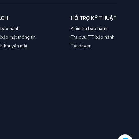
đập và tần suất sử dụng cao tại các phòng game
ÁCH
HỖ TRỢ KỸ THUẬT
 bảo hành
Kiểm tra bảo hành
đáp ứng tốt nhu cầu nghe tiếng bước chân trong
bảo mật thông tin
Tra cứu TT bảo hành
nh khuyến mãi
Tải driver
er phức tạp.
e thủ và các phòng máy iCafe.
om, Google Meet.