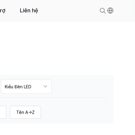
trợ
Liên hệ
Tên A->Z