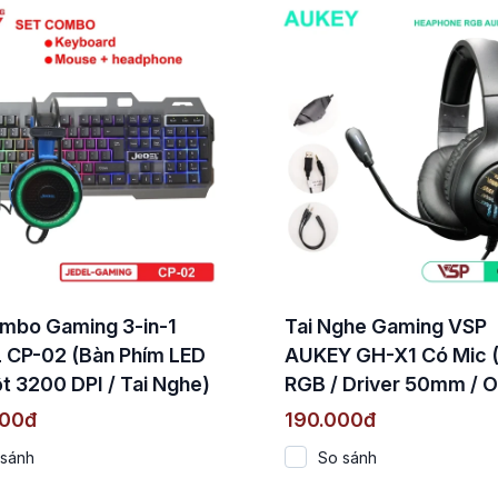
mbo Gaming 3-in-1
Tai Nghe Gaming VSP
 CP-02 (Bàn Phím LED
AUKEY GH-X1 Có Mic 
t 3200 DPI / Tai Nghe)
RGB / Driver 50mm / O
ear)
000đ
190.000đ
 sánh
So sánh