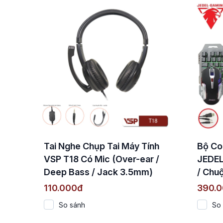
Tai Nghe Chụp Tai Máy Tính
Bộ Co
VSP T18 Có Mic (Over-ear /
JEDEL
Deep Bass / Jack 3.5mm)
/ Chuộ
110.000đ
390.
So sánh
So