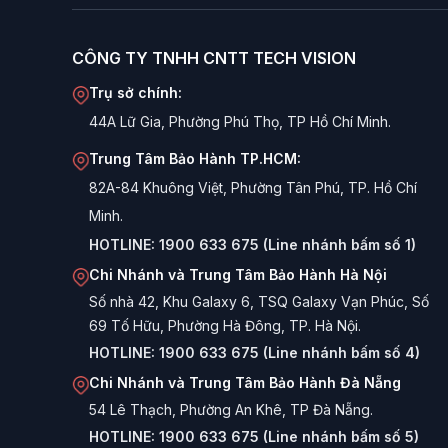
kiệm tối đa cho học sinh, sinh viên.
Độ bền cao cho phòng Net:
Các dòng tai nghe 
CÔNG TY TNHH CNTT TECH VISION
công cộng.
Trụ sở chính:
Âm thanh to, rõ:
Màng loa (Driver) kích thước 
44A Lữ Gia, Phường Phú Thọ, TP Hồ Chí Minh.
game FPS.
Trung Tâm Bảo Hành TP.HCM:
Kết nối đơn giản:
Sử dụng jack 3.5mm hoặc USB t
82A-84 Khuông Việt, Phường Tân Phú, TP. Hồ Chí
Các dòng Tai nghe phổ biến
Minh.
HOTLINE:
1900 633 675 (Line nhánh bấm số 1)
1. Tai nghe Gaming có LED (Bosston/VSP)
Chi Nhánh và Trung Tâm Bảo Hành Hà Nội
Tiêu biểu:
Bosston HS-09, HS-12, Run Mus K8
Số nhà 42, Khu Galaxy 6, TSQ Galaxy Vạn Phúc, Số
Dòng sản phẩm bán chạy nhất. Thiết kế hầm hố, ốp 
69 Tố Hữu, Phường Hà Đông, TP. Hà Nội.
HOTLINE:
1900 633 675 (Line nhánh bấm số 4)
2. Tai nghe Văn phòng & Học tập
Chi Nhánh và Trung Tâm Bảo Hành Đà Nẵng
Tiêu biểu:
VSP T18
54 Lê Thạch, Phường An Khê, TP Đà Nẵng.
Thiết kế gọn nhẹ hơn, không quá cầu kỳ, tập trung
HOTLINE:
1900 633 675 (Line nhánh bấm số 5)