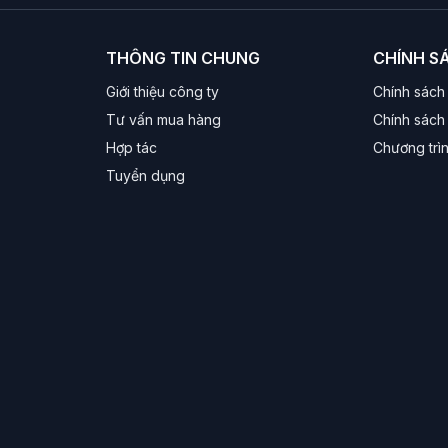
Bosston/VSP thường có dây cáp to, chắc chắn, chịu được va 
THÔNG TIN CHUNG
CHÍNH S
Giới thiệu công ty
Chính sách
lớn (thường là 40mm hoặc 50mm) cho âm lượng lớn, bass khỏe, 
Tư vấn mua hàng
Chính sách 
Hợp tác
Chương trì
hông dụng, cắm là chạy (Plug & Play), không cần cài đặt driv
Tuyển dụng
tai da êm ái, có đèn LED 7 màu tự động đổi. Phù hợp cho gam
 vào khả năng đàm thoại rõ ràng qua micro để phục vụ học Zo