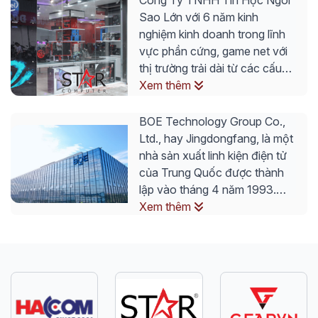
Công Ty TNHH Tin Học Ngôi
Sao Lớn với 6 năm kinh
nghiệm kinh doanh trong lĩnh
vực phần cứng, game net với
thị trường trải dài từ các cấu
hình bình dân đến cao cấp. Là
Xem thêm
những đối tác bán lẻ linh kiện
phụ kiện mouse, keyboard,
BOE Technology Group Co.,
case các thương hiệu.
Ltd., hay Jingdongfang, là một
nhà sản xuất linh kiện điện tử
của Trung Quốc được thành
lập vào tháng 4 năm 1993.
Hoạt động kinh doanh cốt lõi
Xem thêm
của công ty là thiết bị giao
diện, hệ thống IoT thông minh,
y học thông minh và tích hợp
kỹ thuật.