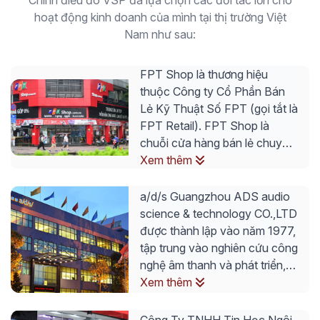
Chính điều đó VSP đã lựa chọn các đối tác lớn cho
hoạt động kinh doanh của mình tại thị trường Việt
Nam như sau:
FPT Shop là thương hiệu
thuộc Công ty Cổ Phần Bán
Lẻ Kỹ Thuật Số FPT (gọi tắt là
FPT Retail). FPT Shop là
chuỗi cửa hàng bán lẻ chuyên
về các sản phẩm kỹ thuật số
Xem thêm
và là nhà bán hàng trực tuyến
các dòng sản phẩm VSP
a/d/s Guangzhou ADS audio
Smart Tivi FPT Shop là hệ
science & technology CO.,LTD
thống bán lẻ đầu tiên ở Việt
được thành lập vào năm 1977,
Nam được cấp chứng chỉ ISO
tập trung vào nghiên cứu công
9001:2000. Hiện nay, FPT
nghệ âm thanh và phát triển,
Shop là chuỗi bán lẻ lớn thứ 2
thiết kế sản phẩm, sản xuất và
Xem thêm
trên thị trường bán lẻ hàng
tiếp thị kinh doanh thiết bị âm
công nghệ
thanh.