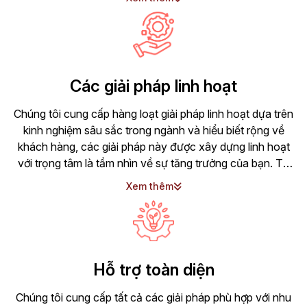
người tiêu dùng cuối cùng. Vì vậy, quý khách hàng có thể
hoàn toàn an tâm và tin tưởng vào chất lượng sản phẩm
mà chúng tôi cung cấp.
Các giải pháp linh hoạt
Chúng tôi cung cấp hàng loạt giải pháp linh hoạt dựa trên
kinh nghiệm sâu sắc trong ngành và hiểu biết rộng về
khách hàng, các giải pháp này được xây dựng linh hoạt
với trọng tâm là tầm nhìn về sự tăng trưởng của bạn. Từ
bo mạch chủ, PC và các thiết bị ngoại vi cho tới máy chủ,
Xem thêm
chúng tôi tạo nên những giải pháp phù hợp với nhu cầu
ngày nay cũng như tương lai của bạn. Và còn hàng loạt
các lựa chọn dịch vụ linh hoạt hỗ trợ theo đó, để mang lại
sự yên tâm cho bạn.
Hỗ trợ toàn diện
Chúng tôi cung cấp tất cả các giải pháp phù hợp với nhu