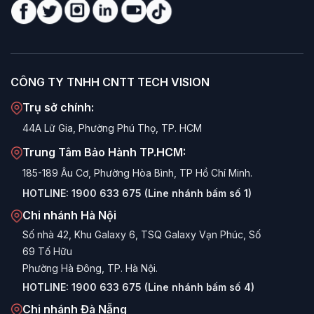
dây gọn nhẹ cho laptop di động và chuột LED RGB cá
tính – đáp ứng mọi phong cách sử dụng với sensor
quang học ổn định.
Tai nghe headset tích hợp mic:
Tai nghe gaming
CÔNG TY TNHH CNTT TECH VISION
over-ear với driver cỡ lớn, âm bass mạnh và microphone
khử tiếng ồn – thiết yếu cho giao tiếp đồng đội trong
Trụ sở chính:
game MOBA, FPS và tất cả thể loại cần phối hợp nhóm.
44A Lữ Gia, Phường Phú Thọ, TP. HCM
Lót chuột từ Standard đến Extended RGB:
Đa dạng
Trung Tâm Bảo Hành TP.HCM:
kích thước từ tấm lót nhỏ gọn cho văn phòng đến phiên
185-189 Âu Cơ, Phường Hòa Bình, TP Hồ Chí Minh.
bản Extended (XL) phủ kín toàn bộ mặt bàn, kèm các
HOTLINE:
1900 633 675 (Line nhánh bấm số 1)
tùy chọn LED RGB phát sáng cho góc gaming thêm ấn
tượng.
Chi nhánh Hà Nội
Mức giá tối ưu cho game net & cá nhân:
Số nhà 42, Khu Galaxy 6, TSQ Galaxy Vạn Phúc, Số
Toàn bộ
dòng Gaming Gear VSP được định giá cạnh tranh, phù
69 Tố Hữu
hợp cho cả người mua lẻ cá nhân lẫn chủ quán net cần
Phường Hà Đông, TP. Hà Nội.
trang bị số lượng lớn mà không đánh đổi chất lượng.
HOTLINE:
1900 633 675 (Line nhánh bấm số 4)
Chi nhánh Đà Nẵng