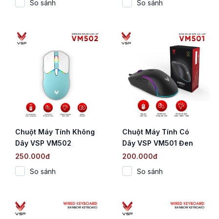
So sánh
So sánh
/ RGB / 4000mAh)
2.4G / RGB)
Chuột Máy Tính Không
Chuột Máy Tính Có
Dây VSP VM502
Dây VSP VM501 Đen
(Ultralight 62g / 2.4G &
(A725F / 7200 DPI / 6
250.000đ
200.000đ
Bluetooth / 10000 DPI)
Nút / LED RGB)
So sánh
So sánh