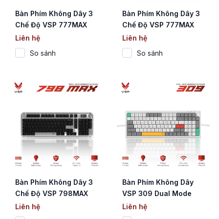
Bàn Phím Không Dây 3
Bàn Phím Không Dây 3
Chế Độ VSP 777MAX
Chế Độ VSP 777MAX
Pink (Membrane / 78
Black (Membrane / 78
Liên hệ
Liên hệ
Phím / Màn Hình Digital
Phím / Màn Hình Digital
So sánh
So sánh
/ RGB / 4000mAh)
/ RGB / 4000mAh)
Bàn Phím Không Dây 3
Bàn Phím Không Dây
Chế Độ VSP 798MAX
VSP 309 Dual Mode
Black (Membrane / 103
(Membrane / 99 Phím +
Liên hệ
Liên hệ
Phím / Màn Hình Digital
Núm Xoay / Bluetooth &