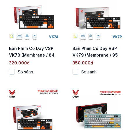
Bàn Phím Có Dây VSP
Bàn Phím Có Dây VSP
VK78 (Membrane / 84
VK79 (Membrane / 95
Phím / Cáp Type-C Rời
Phím / Cáp Type-C Rời
320.000đ
350.000đ
/ LED Rainbow)
/ LED Rainbow)
So sánh
So sánh