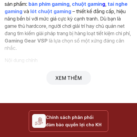
sản phẩm:
bàn phím gaming
,
chuột gamin
g
,
tai nghe
gaming
và
lót chuột gaming
– thiết kế đẳng cấp, hiệu
năng bền bỉ với mức giá cực kỳ cạnh tranh. Dù bạn là
game thủ hardcore, người chơi giải trí hay chủ quán net
đang tìm kiếm giải pháp trang bị hàng loạt tiết kiệm chi phí,
Gaming Gear VSP
là lựa chọn số một xứng đáng cân
nhắc.
Nội dung chính
Giới thiệu Gaming Gear VSP
XEM THÊM
Tại sao nên chọn Gaming Gear VSP?
Các dòng Gaming Gear VSP được khách hàng tin
dùng
Hướng dẫn chọn mua Gaming Gear VSP phù hợp
Chính sách phân phối
Thông số kỹ thuật cần quan tâm
đảm bảo quyền lợi cho KH
Câu hỏi thường gặp về Gaming Gear VSP