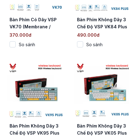
Bàn Phím Có Dây VSP
Bàn Phím Không Dây 3
VK70 (Membrane /
Chế Độ VSP VK84 Plus
Full-size 105 Phím /
(Membrane / 84 Phím /
370.000đ
490.000đ
Cáp Type-C Rời / LED
Màn hình OLED / RGB)
So sánh
So sánh
Rainbow)
Bàn Phím Không Dây 3
Bàn Phím Không Dây 3
Chế Độ VSP VK95 Plus
Chế Độ VSP VK05 Plus