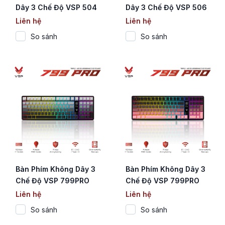
Dây 3 Chế Độ VSP 504
Dây 3 Chế Độ VSP 506
Green (PAW3311 /
Black (PAW3311 / Huano
Liên hệ
Liên hệ
Huano 20M / Triple
20M / Triple Mode)
So sánh
So sánh
Mode)
Bàn Phím Không Dây 3
Bàn Phím Không Dây 3
Chế Độ VSP 799PRO
Chế Độ VSP 799PRO
White Gradient
Pink Gradient
Liên hệ
Liên hệ
(Membrane / 102 Phím /
(Membrane / 102 Phím /
So sánh
So sánh
Màn Hình Digital / RGB /
Màn Hình Digital / RGB /