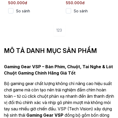
(Membrane / 95 Phím /
(Membrane / Full-size
500.000đ
550.000đ
Màn hình OLED / RGB)
105 Phím / Màn hình
So sánh
So sánh
OLED / RGB)
1
2
3
MÔ TẢ DANH MỤC SẢN PHẨM
Gaming Gear VSP – Bàn Phím, Chuột, Tai Nghe & Lót
Chuột Gaming Chính Hãng Giá Tốt
Bộ gaming gear chất lượng không chỉ nâng cao hiệu suất
chơi game mà còn tạo nên trải nghiệm đắm chìm hoàn
toàn – từ cú click chuột phản xạ nhanh đến âm thanh định
vị đối thủ chính xác và nhịp gõ phím mượt mà không mỏi
tay sau nhiều giờ chiến đấu. VSP (Tech Vision) xây dựng
hệ sinh thái
Gaming Gear VSP
đồng bộ gồm bốn dòng