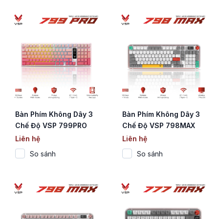
4000mAh)
4000mAh)
Bàn Phím Không Dây 3
Bàn Phím Không Dây 3
Chế Độ VSP 799PRO
Chế Độ VSP 798MAX
Pink (Membrane / 102
White (Membrane / 103
Liên hệ
Liên hệ
Phím / Màn Hình Digital
Phím / Màn Hình Digital
So sánh
So sánh
/ RGB / 4000mAh)
/ RGB / 4000mAh)