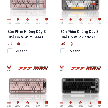
Bàn Phím Không Dây 3
Bàn Phím Không Dây 3
Chế Độ VSP 798MAX
Chế Độ VSP 777MAX
Pink (Membrane / 103
White (Membrane / 78
Liên hệ
Liên hệ
Phím / Màn Hình Digital
Phím / Màn Hình Digital
So sánh
So sánh
/ RGB / 4000mAh)
/ RGB / 4000mAh)