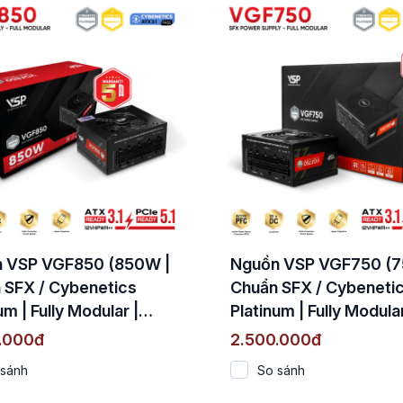
 VSP VGF850 (850W |
Nguồn VSP VGF750 (7
 SFX / Cybenetics
Chuẩn SFX / Cybeneti
um | Fully Modular |
Platinum | Fully Modular
1 & PCIe 5.1)
ATX 3.1 & PCIe 5.1)
.000đ
2.500.000đ
 sánh
So sánh