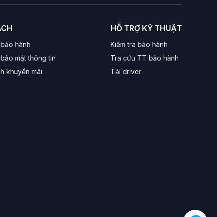
ÁCH
HỖ TRỢ KỸ THUẬT
và 850W sở hữu linh kiện tụ điện cao cấp, bảo vệ toàn
iện khủng nhất hiện nay.
 bảo hành
Kiểm tra bảo hành
bảo mật thông tin
Tra cứu TT bảo hành
nh khuyến mãi
Tải driver
ãy luôn mua nguồn có mức công suất dư ra khoảng 20-30%
hêm ngàm chuyển đổi (SFX to ATX Bracket), giúp bạn
 di động siêu mạnh. Dưới đây là phạm vi thông số chung