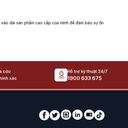
ất vào dải sản phẩm cao cấp của mình để đảm bảo sự ổn
ới 91-92%. Chứng nhận Cybenetics hiện đại và khắt khe
iếp siêu card đồ họa RTX 40-Series và 50-Series mà
ô giá khi đi dây (cable management) trong các vỏ case
Hỗ trợ kỹ thuật 24/7
ra cứu
1900 633 675
hính xác
linh kiện xuất sắc, vừa duy trì độ ồn ở mức cực thấp
del 350W là lựa chọn số một. Sở hữu kích thước chuẩn
âm tuyệt đối với ngân sách cực thấp.