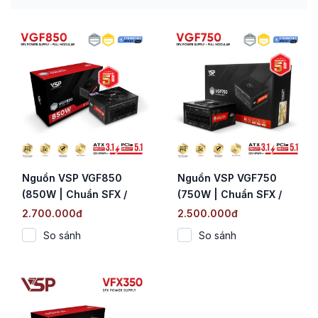
Nguồn VSP VGF850
Nguồn VSP VGF750
(850W | Chuẩn SFX /
(750W | Chuẩn SFX /
Cybenetics Platinum |
Cybenetics Platinum |
2.700.000đ
2.500.000đ
Fully Modular | ATX 3.1
Fully Modular | ATX 3.1
So sánh
So sánh
& PCIe 5.1)
& PCIe 5.1)