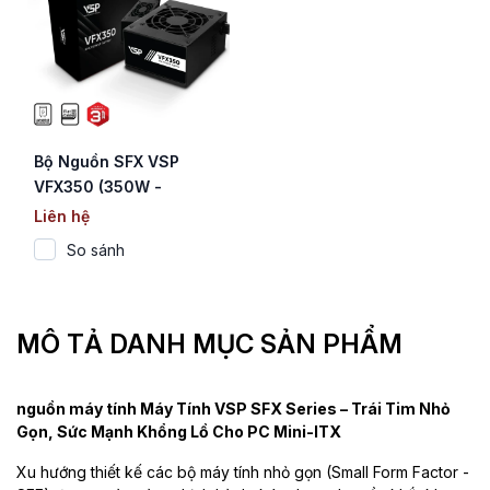
Bộ Nguồn SFX VSP
VFX350 (350W -
ATX3.0)
Liên hệ
So sánh
MÔ TẢ DANH MỤC SẢN PHẨM
nguồn máy tính Máy Tính VSP SFX Series – Trái Tim Nhỏ
Gọn, Sức Mạnh Khổng Lồ Cho PC Mini-ITX
Xu hướng thiết kế các bộ máy tính nhỏ gọn (Small Form Factor -