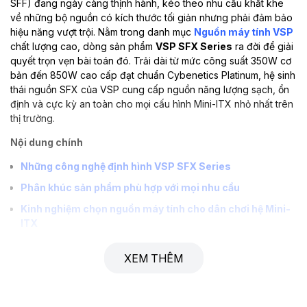
SFF) đang ngày càng thịnh hành, kéo theo nhu cầu khắt khe
về những bộ nguồn có kích thước tối giản nhưng phải đảm bảo
hiệu năng vượt trội. Nằm trong danh mục
Nguồn máy tính VSP
chất lượng cao, dòng sản phẩm
VSP SFX Series
ra đời để giải
quyết trọn vẹn bài toán đó. Trải dài từ mức công suất 350W cơ
bản đến 850W cao cấp đạt chuẩn Cybenetics Platinum, hệ sinh
thái nguồn SFX của VSP cung cấp nguồn năng lượng sạch, ổn
định và cực kỳ an toàn cho mọi cấu hình Mini-ITX nhỏ nhất trên
thị trường.
Nội dung chính
Những công nghệ định hình VSP SFX Series
Phân khúc sản phẩm phù hợp với mọi nhu cầu
Kinh nghiệm chọn nguồn máy tính cho dân chơi hệ Mini-
ITX
Bảng thông số kỹ thuật tiêu chuẩn
XEM THÊM
Giải đáp thắc mắc (FAQ)
Liên hệ & Nhận báo giá