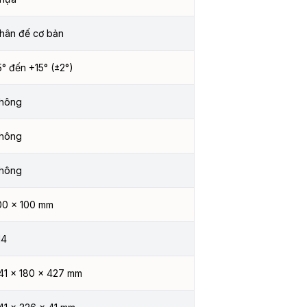
hân đế cơ bản
5° đến +15° (±2°)
hông
hông
hông
00 × 100 mm
4
41 × 180 × 427 mm