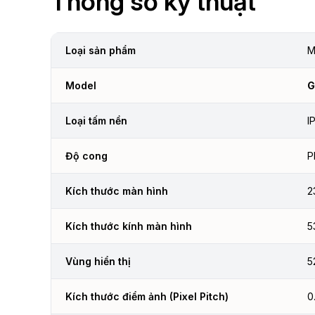
Thông số kỹ thuật
Loại sản phẩm
M
Model
G
Loại tấm nền
I
Độ cong
P
Kích thước màn hình
2
Kích thước kính màn hình
5
Vùng hiển thị
5
Kích thước điểm ảnh (Pixel Pitch)
0