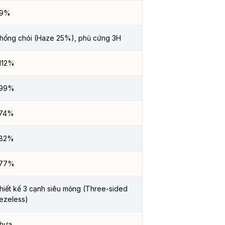
9%
hống chói (Haze 25%), phủ cứng 3H
112%
99%
74%
82%
77%
hiết kế 3 cạnh siêu mỏng (Three-sided
ezeless)
hựa