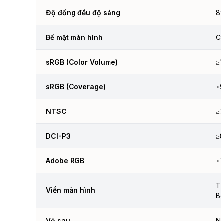
Độ đồng đều độ sáng
8
Bề mặt màn hình
C
sRGB (Color Volume)
≥
sRGB (Coverage)
≥
NTSC
≥
DCI-P3
≥
Adobe RGB
≥
T
Viền màn hình
B
Vỏ sau
N