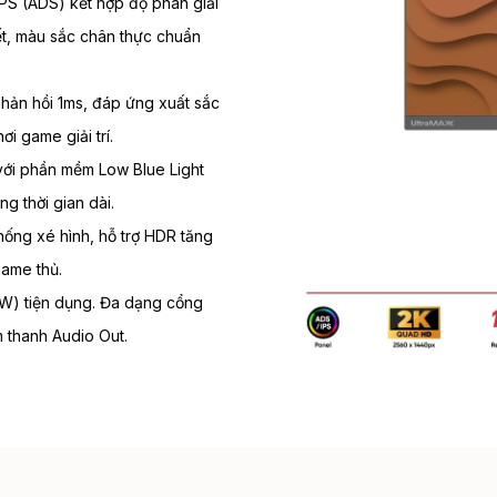
IPS (ADS) kết hợp độ phân giải
ết, màu sắc chân thực chuẩn
hản hồi 1ms, đáp ứng xuất sắc
i game giải trí.
với phần mềm Low Blue Light
g thời gian dài.
ống xé hình, hỗ trợ HDR tăng
game thủ.
3W) tiện dụng. Đa dạng cổng
m thanh Audio Out.