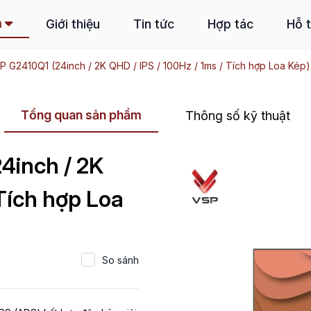
m
Giới thiệu
Tin tức
Hợp tác
Hỗ 
 G2410Q1 (24inch / 2K QHD / IPS / 100Hz / 1ms / Tích hợp Loa Kép)
Tổng quan sản phẩm
Thông số kỹ thuật
4inch / 2K
 Tích hợp Loa
So sánh