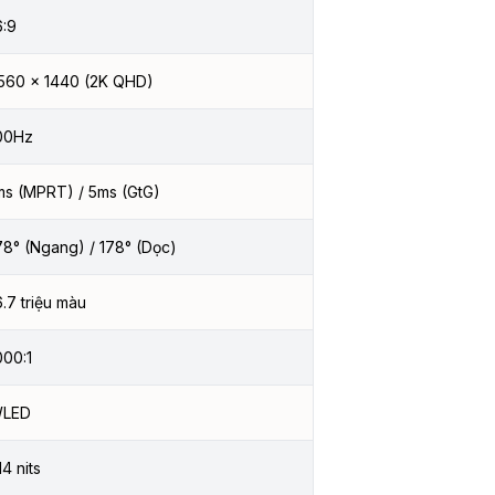
6:9
560 × 1440 (2K QHD)
00Hz
ms (MPRT) / 5ms (GtG)
78° (Ngang) / 178° (Dọc)
6.7 triệu màu
000:1
LED
14 nits