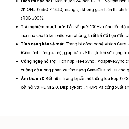
Hiển thị sắc nét:
Kích thước 24 inch (23.8") với tấm nền 
2K QHD (2560 x 1440) mang lại không gian hiển thị chi ti
sRGB ≥99%.
Trải nghiệm mượt mà:
Tần số quét 100Hz cùng tốc độ p
mọi nhu cầu từ làm việc văn phòng, thiết kế đồ họa đến chơ
Tính năng bảo vệ mắt:
Trang bị công nghệ Vision Care 
(Giảm ánh sáng xanh), giúp bảo vệ thị lực khi sử dụng tron
Công nghệ hỗ trợ:
Tích hợp FreeSync / AdaptiveSync ch
cường độ tương phản và tính năng GamePlus tối ưu cho 
Âm thanh & Kết nối:
Trang bị sẵn hệ thống loa kép (2x
kết nối với HDMI 2.0, DisplayPort 1.4 (DP) và cổng xuất â