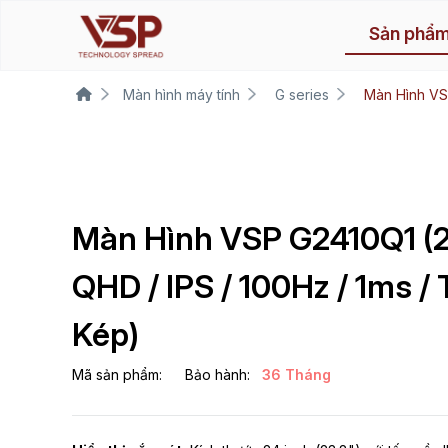
Sản phẩ
Màn hình máy tính
G series
Màn Hình VSP
Màn Hình VSP G2410Q1 (2
QHD / IPS / 100Hz / 1ms /
Kép)
Mã sản phẩm:
Bảo hành:
36 Tháng