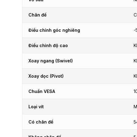
Chân đế
C
Điều chỉnh góc nghiêng
-
Điều chỉnh độ cao
K
Xoay ngang (Swivel)
K
Xoay dọc (Pivot)
K
Chuẩn VESA
1
Loại vít
M
Có chân đế
5