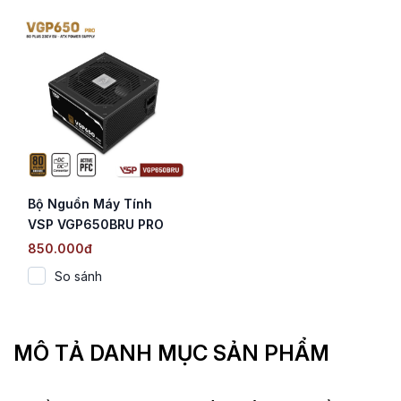
Bộ Nguồn Máy Tính
VSP VGP650BRU PRO
(650W / 80 Plus
850.000đ
Bronze 230V EU / DC to
So sánh
DC / Tụ Nhật)
MÔ TẢ DANH MỤC SẢN PHẨM