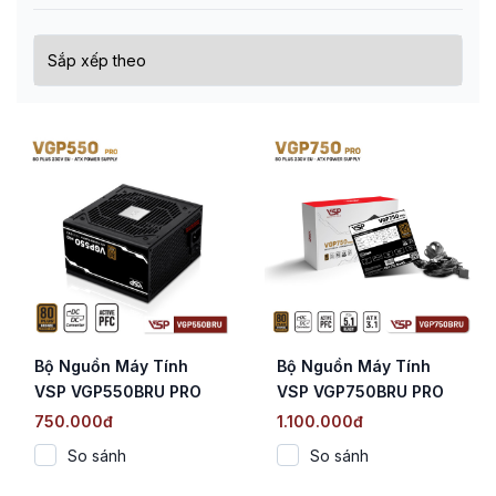
Bộ Nguồn Máy Tính
Bộ Nguồn Máy Tính
VSP VGP550BRU PRO
VSP VGP750BRU PRO
(550W / 80 Plus
(750W / 80 Plus
750.000đ
1.100.000đ
Bronze 230V EU / DC to
Bronze 230V EU / ATX
So sánh
So sánh
DC)
3.1 / PCIe 5.1)