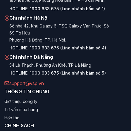
185-189 Âu Cơ, Phường Hòa Bình, TP Hồ Chí Minh.
phí build máy.
HOTLINE:
1900 633 675 (Line nhánh bấm số 1)
Công nghệ nổi bật của VGP Series
Chi nhánh Hà Nội
Số nhà 42, Khu Galaxy 6, TSQ Galaxy Vạn Phúc, Số
Single Rail +12V:
Thiết kế đường 12V đơn giúp tối ưu
69 Tố Hữu
hóa việc cấp điện cho các linh kiện tiêu thụ nhiều năng
Phường Hà Đông, TP. Hà Nội.
lượng như CPU và VGA, không lo bị chia tải như Multi-
Rail.
HOTLINE:
1900 633 675 (Line nhánh bấm số 4)
Chi nhánh Đà Nẵng
Active PFC:
Hệ số công suất >0.9, giúp dòng điện đầu
vào sạch và ổn định, bảo vệ linh kiện trước các biến
54 Lê Thạch, Phường An Khê, TP.Đà Nẵng
động nhỏ của lưới điện.
HOTLINE:
1900 633 675 (Line nhánh bấm số 5)
Quạt làm mát thông minh:
Trang bị quạt 120mm với
support@vsp.vn
khả năng tự điều chỉnh tốc độ theo nhiệt độ, đảm bảo
THÔNG TIN CHUNG
nguồn luôn mát mẻ và êm ái khi tải nhẹ.
Giới thiệu công ty
Cáp dẹt đen (Black Flat Cables):
Giúp đi dây gọn
Tư vấn mua hàng
gàng, tăng tính thẩm mỹ và cải thiện luồng gió trong
Hợp tác
thùng máy.
CHÍNH SÁCH
Bảo vệ toàn diện:
Tích hợp đầy đủ OVP (Quá áp),