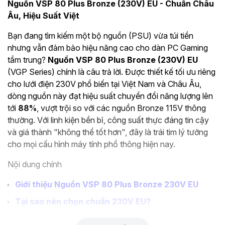
Nguồn VSP 80 Plus Bronze (230V) EU - Chuẩn Châu
Âu, Hiệu Suất Việt
Bạn đang tìm kiếm một bộ nguồn (PSU) vừa túi tiền
nhưng vẫn đảm bảo hiệu năng cao cho dàn PC Gaming
tầm trung?
Nguồn VSP 80 Plus Bronze (230V) EU
(VGP Series) chính là câu trả lời. Được thiết kế tối ưu riêng
cho lưới điện 230V phổ biến tại Việt Nam và Châu Âu,
dòng nguồn này đạt hiệu suất chuyển đổi năng lượng lên
tới
88%
, vượt trội so với các nguồn Bronze 115V thông
thường. Với linh kiện bền bỉ, công suất thực đáng tin cậy
và giá thành "không thể tốt hơn", đây là trái tim lý tưởng
cho mọi cấu hình máy tính phổ thông hiện nay.
Nội dung chính
Giới thiệu Nguồn VSP 80 Plus Bronze 230V EU
Tại sao nên chọn chuẩn 230V EU?
Công nghệ nổi bật của VGP Series