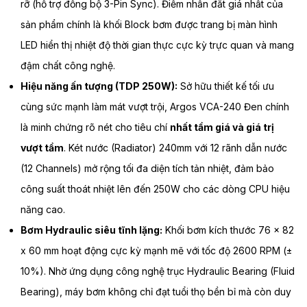
rỡ (hỗ trợ đồng bộ 3-Pin Sync). Điểm nhấn đắt giá nhất của
sản phẩm chính là khối Block bơm được trang bị màn hình
LED hiển thị nhiệt độ thời gian thực cực kỳ trực quan và mang
đậm chất công nghệ.
Hiệu năng ấn tượng (TDP 250W):
Sở hữu thiết kế tối ưu
cùng sức mạnh làm mát vượt trội, Argos VCA-240 Đen chính
là minh chứng rõ nét cho tiêu chí
nhất tầm giá và giá trị
vượt tầm
. Két nước (Radiator) 240mm với 12 rãnh dẫn nước
(12 Channels) mở rộng tối đa diện tích tản nhiệt, đảm bảo
công suất thoát nhiệt lên đến 250W cho các dòng CPU hiệu
năng cao.
Bơm Hydraulic siêu tĩnh lặng:
Khối bơm kích thước 76 x 82
x 60 mm hoạt động cực kỳ mạnh mẽ với tốc độ 2600 RPM (±
10%). Nhờ ứng dụng công nghệ trục Hydraulic Bearing (Fluid
Bearing), máy bơm không chỉ đạt tuổi thọ bền bỉ mà còn duy