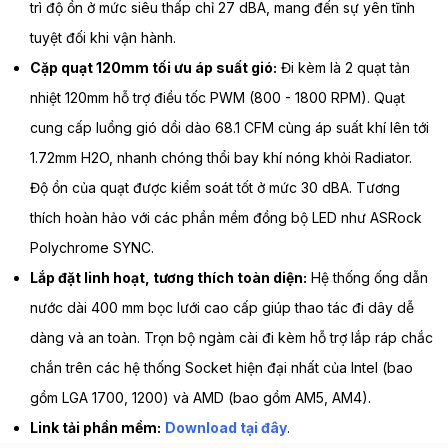
trì độ ồn ở mức siêu thấp chỉ 27 dBA, mang đến sự yên tĩnh
tuyệt đối khi vận hành.
Cặp quạt 120mm tối ưu áp suất gió:
Đi kèm là 2 quạt tản
nhiệt 120mm hỗ trợ điều tốc PWM (800 - 1800 RPM). Quạt
cung cấp luồng gió dồi dào 68.1 CFM cùng áp suất khí lên tới
1.72mm H2O, nhanh chóng thổi bay khí nóng khỏi Radiator.
Độ ồn của quạt được kiểm soát tốt ở mức 30 dBA. Tương
thích hoàn hảo với các phần mềm đồng bộ LED như ASRock
Polychrome SYNC.
Lắp đặt linh hoạt, tương thích toàn diện:
Hệ thống ống dẫn
nước dài 400 mm bọc lưới cao cấp giúp thao tác đi dây dễ
dàng và an toàn. Trọn bộ ngàm cài đi kèm hỗ trợ lắp ráp chắc
chắn trên các hệ thống Socket hiện đại nhất của Intel (bao
gồm LGA 1700, 1200) và AMD (bao gồm AM5, AM4).
Link tải phần mềm:
Download tại đây
.