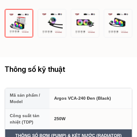
Thông số kỹ thuật
Mã sản phẩm /
Argos VCA-240 Đen (Black)
Model
Công suất tản
250W
nhiệt (TDP)
THÔNG SỐ BƠM (PUMP) & KÉT NƯỚC (RADIATOR)