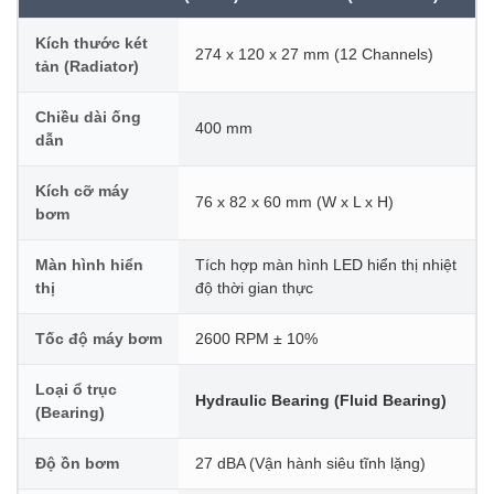
Kích thước két
274 x 120 x 27 mm (12 Channels)
tản (Radiator)
Chiều dài ống
400 mm
dẫn
Kích cỡ máy
76 x 82 x 60 mm (W x L x H)
bơm
Màn hình hiển
Tích hợp màn hình LED hiển thị nhiệt
thị
độ thời gian thực
Tốc độ máy bơm
2600 RPM ± 10%
Loại ổ trục
Hydraulic Bearing (Fluid Bearing)
(Bearing)
Độ ồn bơm
27 dBA (Vận hành siêu tĩnh lặng)