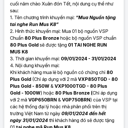
cuối năm chào Xuân đón Tết, nội dung cụ thể như
sau:
1. Tên chương trình khuyến mại:
“Mua Nguồn tặng
tai nghe Run Mus K8”
2. Hình thức khuyến mại: Mua 01 bộ nguồn VSP
Chuẩn
80 Plus Bronze
hoặc bộ nguồn VSP chuẩn
80 Plus Gold
sẽ được tặng
01
TAI NGHE RUN
MUS K8
3. Thời gian khuyến mại:
09/01/2024 - 31/01/2024
4. Nội dung khuyến mại:
Khi khách hàng mua lẻ bộ nguồn có chứng chỉ
80
Plus Gold
(Chỉ áp dụng với 2 mã
VXP850TGD - 80
Plus Gold - 850W
&
VXP1000TGD - 80 Plus
Gold - 1000W
) hoặc
80 Plus Bronze
(
Chỉ áp dụng
với 2 mã
VGP650BRN
&
VGP750BRN
) của VSP tại
các hệ thống đại lý hoặc nhà phân phối trên thị
trường Việt Nam từ ngày
09/01/2024 đến hết
ngày 31/01/2024
thì khách hàng đó sẽ được tặng
01
tai nghe mã Run Mus K8.