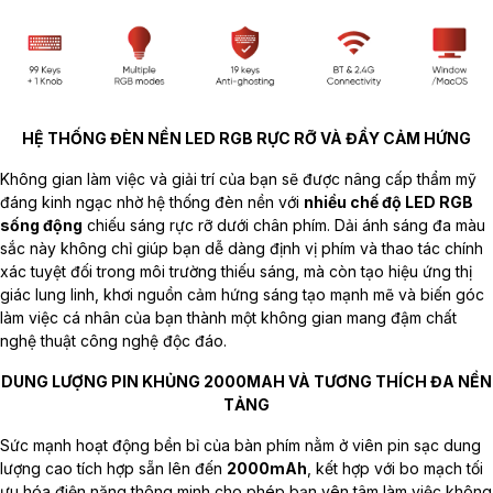
HỆ THỐNG ĐÈN NỀN LED RGB RỰC RỠ VÀ ĐẦY CẢM HỨNG
Không gian làm việc và giải trí của bạn sẽ được nâng cấp thẩm mỹ
đáng kinh ngạc nhờ hệ thống đèn nền với
nhiều chế độ LED RGB
sống động
chiếu sáng rực rỡ dưới chân phím. Dải ánh sáng đa màu
sắc này không chỉ giúp bạn dễ dàng định vị phím và thao tác chính
xác tuyệt đối trong môi trường thiếu sáng, mà còn tạo hiệu ứng thị
giác lung linh, khơi nguồn cảm hứng sáng tạo mạnh mẽ và biến góc
làm việc cá nhân của bạn thành một không gian mang đậm chất
nghệ thuật công nghệ độc đáo.
DUNG LƯỢNG PIN KHỦNG 2000MAH VÀ TƯƠNG THÍCH ĐA NỀN
TẢNG
Sức mạnh hoạt động bền bỉ của bàn phím nằm ở viên pin sạc dung
lượng cao tích hợp sẵn lên đến
2000mAh
, kết hợp với bo mạch tối
ưu hóa điện năng thông minh cho phép bạn yên tâm làm việc không