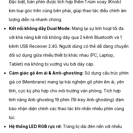
Đặc biệt, bàn phím được tích hợp thêm 1 núm xoay (Knob)
kim loại góc trên cùng bên phải, giúp thao tác điều chỉnh âm
lượng diễn ra nhanh chóng.
Kết nối không dây Dual Mode:
Mang lại sự linh hoạt tối đa
với khả năng kết nối không dây qua 2 kênh Bluetooth và 1
kênh USB Receiver 2.4G. Người dùng có thể dễ dàng chuyển
đổi sử dụng giữa nhiều thiết bị khác nhau (PC, Laptop,
Tablet) mà không bị vướng víu bởi dây cáp.
Cảm giác gõ êm ái & Anti-ghosting:
Sử dụng cấu trúc phím
giả cơ (Membrane) mang lại trải nghiệm gõ phím êm ái, yên
tĩnh, cực kỳ phù hợp cho môi trường văn phòng. Tích hợp
tính năng Anti-ghosting 19 phím (19-key Anti-ghosting) đảm
bảo nhận diện chính xác thao tác khi nhấn nhiều phím cùng
lúc.
Hệ thống LED RGB rực rỡ:
Trang bị dải đèn nền với nhiều