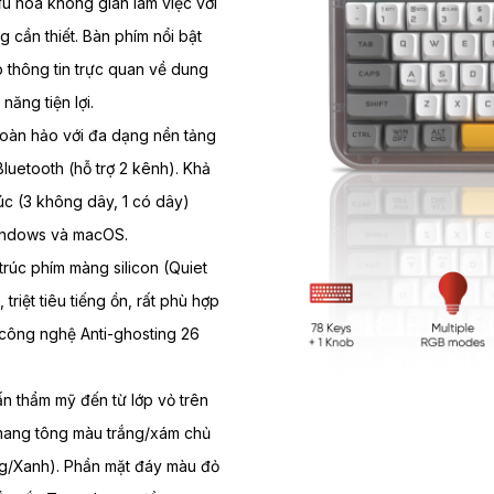
u hóa không gian làm việc với
cần thiết. Bàn phím nổi bật
ấp thông tin trực quan về dung
năng tiện lợi.
oàn hảo với đa dạng nền tảng
luetooth (hỗ trợ 2 kênh). Khả
lúc (3 không dây, 1 có dây)
Windows và macOS.
rúc phím màng silicon (Quiet
riệt tiêu tiếng ồn, rất phù hợp
 công nghệ Anti-ghosting 26
n thẩm mỹ đến từ lớp vỏ trên
mang tông màu trắng/xám chủ
ng/Xanh). Phần mặt đáy màu đỏ