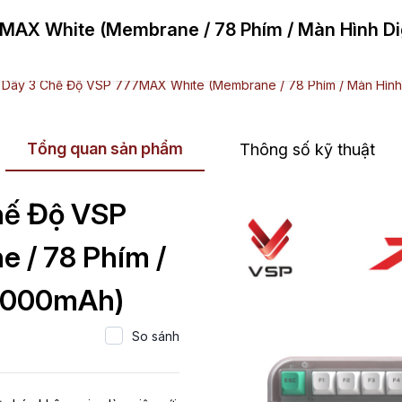
AX White (Membrane / 78 Phím / Màn Hình Dig
m
Giới thiệu
Tin tức
Hợp tác
Hỗ 
Dây 3 Chế Độ VSP 777MAX White (Membrane / 78 Phím / Màn Hình 
Tổng quan sản phẩm
Thông số kỹ thuật
hế Độ VSP
 / 78 Phím /
 4000mAh)
So sánh