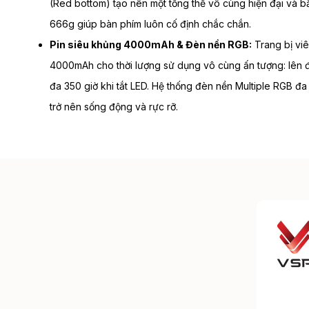
(Red bottom) tạo nên một tổng thể vô cùng hiện đại và b
666g giúp bàn phím luôn cố định chắc chắn.
Pin siêu khủng 4000mAh & Đèn nền RGB:
Trang bị viê
4000mAh cho thời lượng sử dụng vô cùng ấn tượng: lên đế
đa 350 giờ khi tắt LED. Hệ thống đèn nền Multiple RGB đa 
trở nên sống động và rực rỡ.