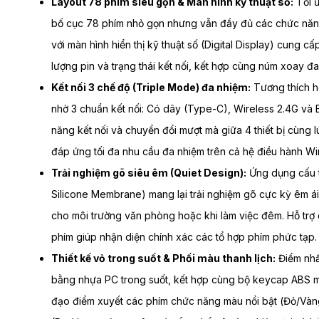
Layout 78 phím siêu gọn & Màn hình kỹ thuật số:
Tối ư
bố cục 78 phím nhỏ gọn nhưng vẫn đầy đủ các chức năng 
với màn hình hiển thị kỹ thuật số (Digital Display) cung c
lượng pin và trạng thái kết nối, kết hợp cùng núm xoay đa 
Kết nối 3 chế độ (Triple Mode) đa nhiệm:
Tương thích h
nhờ 3 chuẩn kết nối: Có dây (Type-C), Wireless 2.4G và B
năng kết nối và chuyển đổi mượt mà giữa 4 thiết bị cùng 
đáp ứng tối đa nhu cầu đa nhiệm trên cả hệ điều hành 
Trải nghiệm gõ siêu êm (Quiet Design):
Ứng dụng cấu t
Silicone Membrane) mang lại trải nghiệm gõ cực kỳ êm ái, t
cho môi trường văn phòng hoặc khi làm việc đêm. Hỗ trợ
phím giúp nhận diện chính xác các tổ hợp phím phức tạp.
Thiết kế vỏ trong suốt & Phối màu thanh lịch:
Điểm nhấ
bằng nhựa PC trong suốt, kết hợp cùng bộ keycap ABS 
đạo điểm xuyết các phím chức năng màu nổi bật (Đỏ/Và