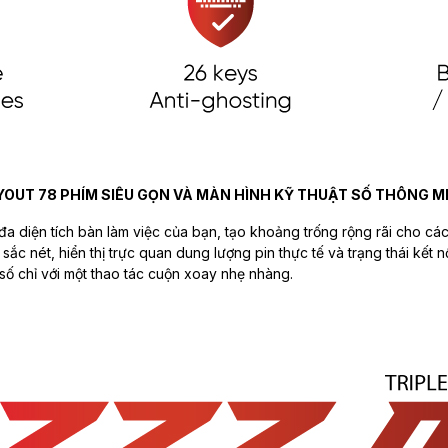
YOUT 78 PHÍM SIÊU GỌN VÀ MÀN HÌNH KỸ THUẬT SỐ THÔNG M
 đa diện tích bàn làm việc của bạn, tạo khoảng trống rộng rãi cho cá
 sắc nét, hiển thị trực quan dung lượng pin thực tế và trạng thái kết 
số chỉ với một thao tác cuộn xoay nhẹ nhàng.