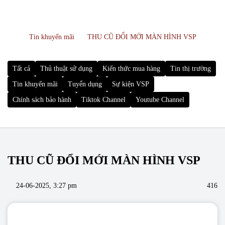
Tin khuyến mãi
THU CŨ ĐỔI MỚI MÀN HÌNH VSP
Tất cả
Thủ thuật sử dụng
Kiến thức mua hàng
Tin thị trường
Tin khuyến mãi
Tuyển dụng
Sự kiện VSP
Chính sách bảo hành
Tiktok Channel
Youtube Channel
THU CŨ ĐỔI MỚI MÀN HÌNH VSP
24-06-2025, 3:27 pm
416