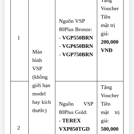
Voucher
Tiền
Nguồn VSP
mặt trị
80Plus Bronze:
giá:
1
-
VGP550BRN
200,000
-
VGP650BRN
VNĐ
Màn
-
VGP750BRN
hình
VSP
(không
giới hạn
Tặng
model
Voucher
hay kích
Nguồn VSP
Tiền
thước)
80Plus Gold:
mặt trị
-
TEREX
giá:
2
VXP850TGD
500,000