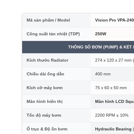
Mã sản phẩm / Model
Vision Pro VPA-240
Công suất tản nhiệt (TDP)
250W
THÔNG SỐ BƠM (PUMP) & KÉT
Kích thước Radiator
274 x 120 x 27 mm 
Chiều dài ống dẫn
400 mm
Kích cỡ máy bơm
75 x 60 x 50 mm
Màn hình hiển thị
Màn hình LCD Squa
Tốc độ máy bơm
2200 RPM ± 10%
Ổ trục & Độ ồn bơm
Hydraulic Bearing
|