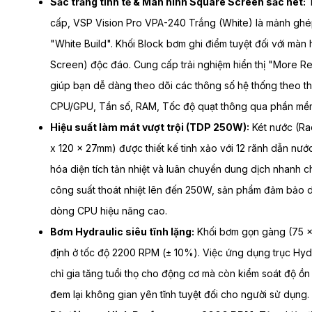
Sắc trắng tinh tế & Màn hình Square Screen sắc nét:
T
cấp, VSP Vision Pro VPA-240 Trắng (White) là mảnh gh
"White Build". Khối Block bơm ghi điểm tuyệt đối với mà
Screen) độc đáo. Cung cấp trải nghiệm hiển thị "More Re
giúp bạn dễ dàng theo dõi các thông số hệ thống theo th
CPU/GPU, Tần số, RAM, Tốc độ quạt thông qua phần mềm 
Hiệu suất làm mát vượt trội (TDP 250W):
Két nước (Ra
x 120 x 27mm) được thiết kế tinh xảo với 12 rãnh dẫn nước
hóa diện tích tản nhiệt và luân chuyển dung dịch nhanh 
công suất thoát nhiệt lên đến 250W, sản phẩm đảm bảo du
dòng CPU hiệu năng cao.
Bơm Hydraulic siêu tĩnh lặng:
Khối bơm gọn gàng (75 x
định ở tốc độ 2200 RPM (± 10%). Việc ứng dụng trục Hyd
chỉ gia tăng tuổi thọ cho động cơ mà còn kiểm soát độ ồn
đem lại không gian yên tĩnh tuyệt đối cho người sử dụng.