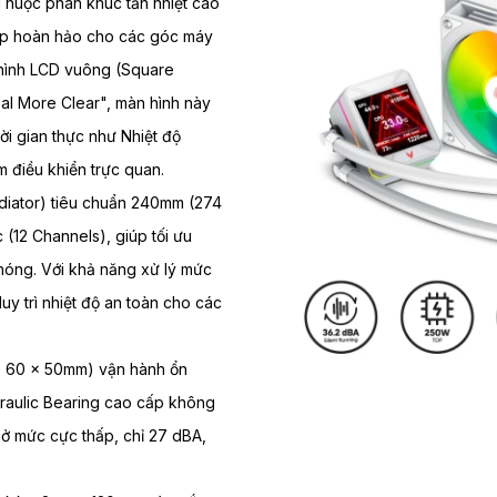
huộc phân khúc tản nhiệt cao
ép hoàn hảo cho các góc máy
n hình LCD vuông (Square
al More Clear", màn hình này
ời gian thực như Nhiệt độ
điều khiển trực quan.
diator) tiêu chuẩn 240mm (274
 (12 Channels), giúp tối ưu
chóng. Với khả năng xử lý mức
y trì nhiệt độ an toàn cho các
 60 x 50mm) vận hành ổn
raulic Bearing cao cấp không
 ở mức cực thấp, chỉ 27 dBA,