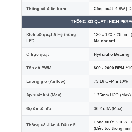
Thông số điện bơm
Công suất: 4.8W | D
THÔNG SỐ QUẠT (HIGH PER
Kích cỡ quạt & Hệ thống
120 x 120 x 25 mm (
LED
Mainboard
Ổ trục quạt
Hydraulic Bearing
Tốc độ PWM
800 - 2000 RPM ±1
Luồng gió (Airflow)
73.18 CFM ± 10%
Áp suất khí (Max)
1.75mm H2O (Max)
Độ ồn tối đa
36.2 dBA (Max)
Công suất: 3.96W | 
Thông số điện & Đầu nối
(Điều tốc thông min