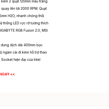
i kèm 2 quạt 120mm màu trắng
g quay lên tới 2000 RPM. Quạt
.75mm H2O, nhanh chóng thổi
ệ thống LED rực rỡ tương thích
GIGABYTE RGB Fusion 2.0, MSI
 dung dịch dài 400mm bọc
bộ ngàm cài đi kèm hỗ trợ thao
 Socket hiện đại của Intel
 NGAY <<
.