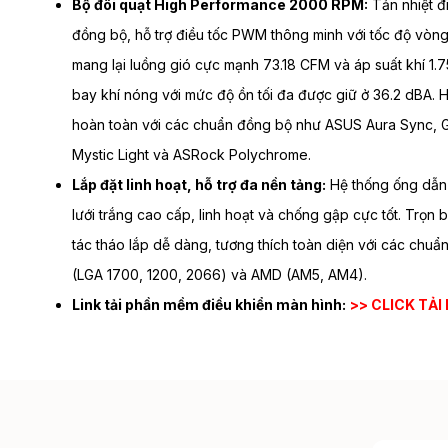
Bộ đôi quạt High Performance 2000 RPM:
Tản nhiệt đ
đồng bộ, hỗ trợ điều tốc PWM thông minh với tốc độ vòn
mang lại luồng gió cực mạnh 73.18 CFM và áp suất khí 1
bay khí nóng với mức độ ồn tối đa được giữ ở 36.2 dBA. H
hoàn toàn với các chuẩn đồng bộ như ASUS Aura Sync, 
Mystic Light và ASRock Polychrome.
Lắp đặt linh hoạt, hỗ trợ đa nền tảng:
Hệ thống ống dẫn
lưới trắng cao cấp, linh hoạt và chống gập cực tốt. Trọn 
tác tháo lắp dễ dàng, tương thích toàn diện với các chuẩn
(LGA 1700, 1200, 2066) và AMD (AM5, AM4).
Link tải phần mềm điều khiển màn hình:
>> CLICK TẢI