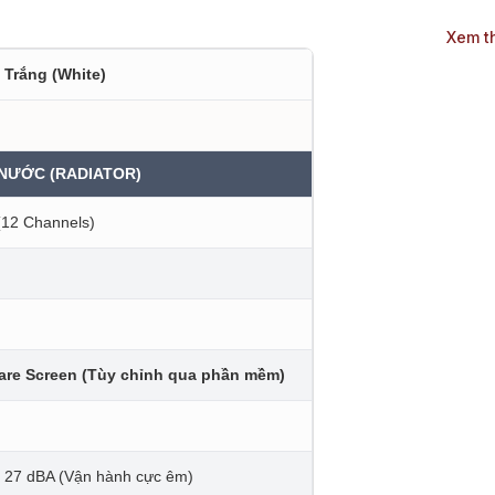
Xem t
 Trắng (White)
 NƯỚC (RADIATOR)
(12 Channels)
re Screen (Tùy chỉnh qua phần mềm)
 27 dBA (Vận hành cực êm)