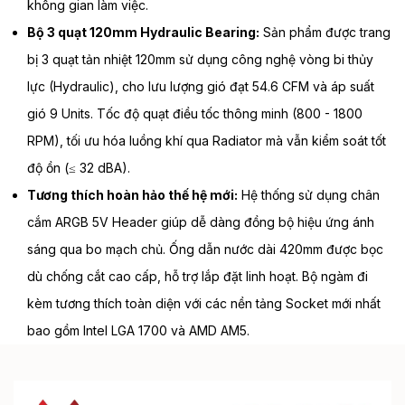
không gian làm việc.
Bộ 3 quạt 120mm Hydraulic Bearing:
Sản phẩm được trang
bị 3 quạt tản nhiệt 120mm sử dụng công nghệ vòng bi thủy
lực (Hydraulic), cho lưu lượng gió đạt 54.6 CFM và áp suất
gió 9 Units. Tốc độ quạt điều tốc thông minh (800 - 1800
RPM), tối ưu hóa luồng khí qua Radiator mà vẫn kiểm soát tốt
độ ồn (≤ 32 dBA).
Tương thích hoàn hảo thế hệ mới:
Hệ thống sử dụng chân
cắm ARGB 5V Header giúp dễ dàng đồng bộ hiệu ứng ánh
sáng qua bo mạch chủ. Ống dẫn nước dài 420mm được bọc
dù chống cắt cao cấp, hỗ trợ lắp đặt linh hoạt. Bộ ngàm đi
kèm tương thích toàn diện với các nền tảng Socket mới nhất
bao gồm Intel LGA 1700 và AMD AM5.