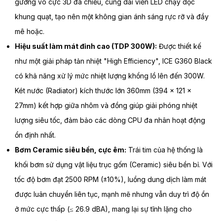
gương vô cực 3D đa chiều, cùng dải viền LED chạy dọc
khung quạt, tạo nên một không gian ánh sáng rực rỡ và đầy
mê hoặc.
Hiệu suất làm mát đỉnh cao (TDP 300W):
Được thiết kế
như một giải pháp tản nhiệt "High Efficiency", ICE G360 Black
có khả năng xử lý mức nhiệt lượng khổng lồ lên đến 300W.
Két nước (Radiator) kích thước lớn 360mm (394 × 121 ×
27mm) kết hợp giữa nhôm và đồng giúp giải phóng nhiệt
lượng siêu tốc, đảm bảo các dòng CPU đa nhân hoạt động
ổn định nhất.
Bơm Ceramic siêu bền, cực êm:
Trái tim của hệ thống là
khối bơm sử dụng vật liệu trục gốm (Ceramic) siêu bền bỉ. Với
tốc độ bơm đạt 2500 RPM (±10%), luồng dung dịch làm mát
được luân chuyển liên tục, mạnh mẽ nhưng vẫn duy trì độ ồn
ở mức cực thấp (≤ 26.9 dBA), mang lại sự tĩnh lặng cho