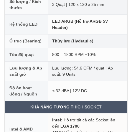
Số lượng / Kích
3 Quạt | 120 x 120 x 25 mm
thước
LED ARGB (Hỗ trợ ARGB 5V
Hệ thống LED
Header)
Ổ trục (Bearing)
Thủy lực (Hydraulic)
Tốc độ quạt
800 – 1800 RPM ±10%
Lưu lượng & Áp
Lưu lượng: 54.6 CFM / quạt | Áp
suất gió
suất: 9 Units
Độ ồn hoạt
≤ 32 dBA | 12V DC
động / Nguồn
KHẢ NĂNG TƯƠNG THÍCH SOCKET
Intel:
Hỗ trợ tất cả các Socket lên
đến
LGA 1700
Intel & AMD