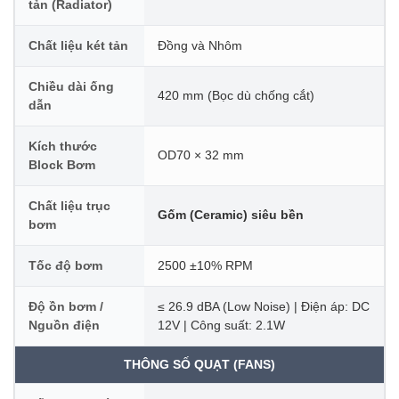
tản (Radiator)
Chất liệu két tản
Đồng và Nhôm
Chiều dài ống
420 mm (Bọc dù chống cắt)
dẫn
Kích thước
OD70 × 32 mm
Block Bơm
Chất liệu trục
Gốm (Ceramic) siêu bền
bơm
Tốc độ bơm
2500 ±10% RPM
Độ ồn bơm /
≤ 26.9 dBA (Low Noise) | Điện áp: DC
Nguồn điện
12V | Công suất: 2.1W
THÔNG SỐ QUẠT (FANS)