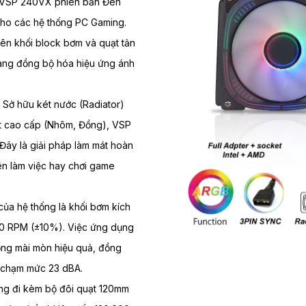
 VSP 240VX phiên bản Đen
ho các hệ thống PC Gaming.
ên khối block bơm và quạt tản
dàng đồng bộ hóa hiệu ứng ánh
Sở hữu két nước (Radiator)
iệt cao cấp (Nhôm, Đồng), VSP
Đây là giải pháp làm mát hoàn
ên làm việc hay chơi game
 của hệ thống là khối bơm kích
00 RPM (±10%). Việc ứng dụng
ống mài mòn hiệu quả, đồng
hỉ chạm mức 23 dBA.
ng đi kèm bộ đôi quạt 120mm