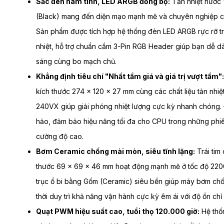
Sắc đen nam tính, LED ARGB đồng bộ:
Tản nhiệt nước
(Black) mang đến diện mạo mạnh mẽ và chuyên nghiệp c
Sản phẩm được tích hợp hệ thống đèn LED ARGB rực rỡ tr
nhiệt, hỗ trợ chuẩn cắm 3-Pin RGB Header giúp bạn dễ 
sáng cùng bo mạch chủ.
Khẳng định tiêu chí "Nhất tầm giá và giá trị vượt tầm":
kích thước 274 x 120 x 27 mm cùng các chất liệu tản nh
240VX giúp giải phóng nhiệt lượng cực kỳ nhanh chóng. 
hảo, đảm bảo hiệu năng tối đa cho CPU trong những phi
cường độ cao.
Bơm Ceramic chống mài mòn, siêu tĩnh lặng:
Trái tim
thước 69 x 69 x 46 mm hoạt động mạnh mẽ ở tốc độ 22
trục ổ bi bằng Gốm (Ceramic) siêu bền giúp máy bơm ch
thời duy trì khả năng vận hành cực kỳ êm ái với độ ồn c
Quạt PWM hiệu suất cao, tuổi thọ 120.000 giờ:
Hệ thố