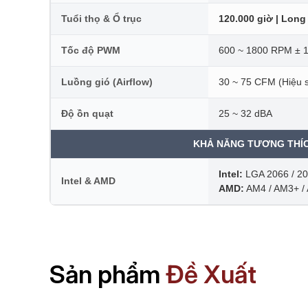
Tuổi thọ & Ổ trục
120.000 giờ | Long 
Tốc độ PWM
600 ~ 1800 RPM ± 
Luồng gió (Airflow)
30 ~ 75 CFM (Hiệu s
Độ ồn quạt
25 ~ 32 dBA
KHẢ NĂNG TƯƠNG THÍ
Intel:
LGA 2066 / 201
Intel & AMD
AMD:
AM4 / AM3+ /
Sản phẩm
Đề Xuất