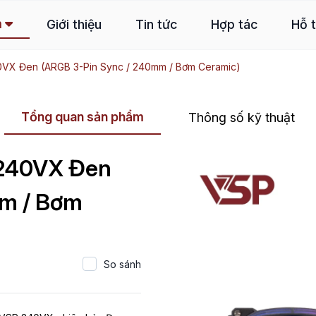
m
Giới thiệu
Tin tức
Hợp tác
Hỗ 
0VX Đen (ARGB 3-Pin Sync / 240mm / Bơm Ceramic)
Tổng quan sản phẩm
Thông số kỹ thuật
 240VX Đen
mm / Bơm
So sánh