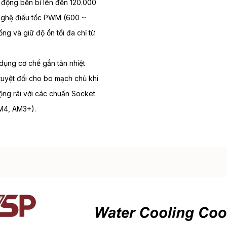
t động bền bỉ lên đến 120.000
 nghệ điều tốc PWM (600 ~
ng và giữ độ ồn tối đa chỉ từ
ụng cơ chế gắn tản nhiệt
tuyệt đối cho bo mạch chủ khi
rộng rãi với các chuẩn Socket
AM4, AM3+).