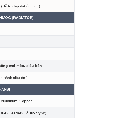
 (Hỗ trợ lắp đặt ổn định)
 NƯỚC (RADIATOR)
hống mài mòn, siêu bền
ận hành siêu êm)
FANS)
| Aluminum, Copper
 RGB Header (Hỗ trợ Sync)