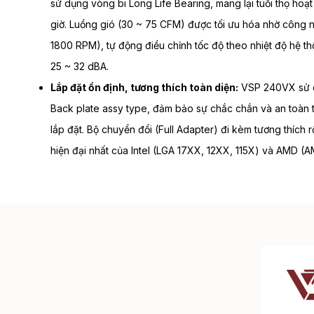
sử dụng vòng bi Long Life Bearing, mang lại tuổi thọ hoạ
giờ. Luồng gió (30 ~ 75 CFM) được tối ưu hóa nhờ công
1800 RPM), tự động điều chỉnh tốc độ theo nhiệt độ hệ thố
25 ~ 32 dBA.
Lắp đặt ổn định, tương thích toàn diện:
VSP 240VX sử d
Back plate assy type, đảm bảo sự chắc chắn và an toàn 
lắp đặt. Bộ chuyển đổi (Full Adapter) đi kèm tương thích 
hiện đại nhất của Intel (LGA 17XX, 12XX, 115X) và AMD (