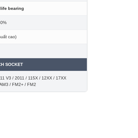
life bearing
10%
uất cao)
CH SOCKET
1 V3 / 2011 / 115X / 12XX / 17XX
 AM3 / FM2+ / FM2