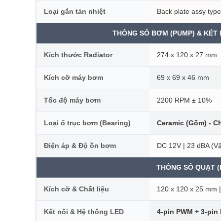
Loại gắn tản nhiệt
Back plate assy type
THÔNG SỐ BƠM (PUMP) & KÉT
Kích thước Radiator
274 x 120 x 27 mm
Kích cỡ máy bơm
69 x 69 x 46 mm
Tốc độ máy bơm
2200 RPM ± 10%
Loại ổ trục bơm (Bearing)
Ceramic (Gốm) - C
Điện áp & Độ ồn bơm
DC 12V | 23 dBA (V
THÔNG SỐ QUẠT (
Kích cỡ & Chất liệu
120 x 120 x 25 mm 
Kết nối & Hệ thống LED
4-pin PWM + 3-pin