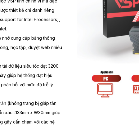
c VSP tinh chỉnh vi mã đặc
ược thiết kế chỉ dành riêng
support for Intel Processors),
tel.
ộ nhớ cung cấp băng thông
òng, học tập, duyệt web nhiều
tải dữ liệu siêu tốc đạt 3200
ày giúp hệ thống đạt hiệu
 phản hồi với mức độ trễ lý
rần (không trang bị giáp tản
chuẩn xác L133mm x W30mm giúp
g gây cấn chạm với các hệ