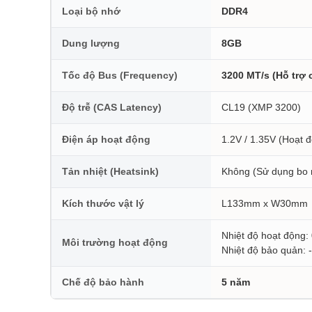
Loại bộ nhớ
DDR4
Dung lượng
8GB
Tốc độ Bus (Frequency)
3200 MT/s (Hỗ trợ
Độ trễ (CAS Latency)
CL19 (XMP 3200)
Điện áp hoạt động
1.2V / 1.35V (Hoạt đ
Tản nhiệt (Heatsink)
Không (Sử dụng bo m
Kích thước vật lý
L133mm x W30mm
Nhiệt độ hoạt động:
Môi trường hoạt động
Nhiệt độ bảo quản:
Chế độ bảo hành
5 năm