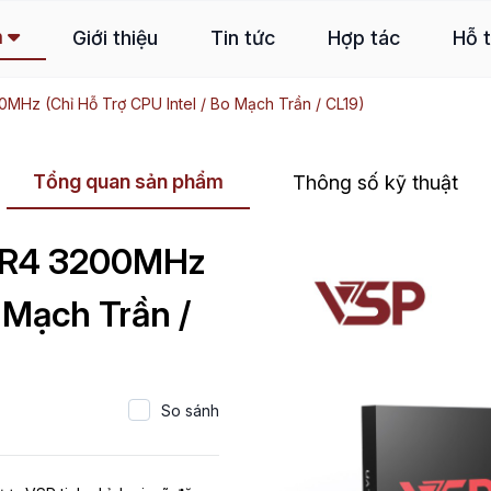
m
Giới thiệu
Tin tức
Hợp tác
Hỗ 
z (Chỉ Hỗ Trợ CPU Intel / Bo Mạch Trần / CL19)
Tổng quan sản phẩm
Thông số kỹ thuật
DR4 3200MHz
o Mạch Trần /
So sánh