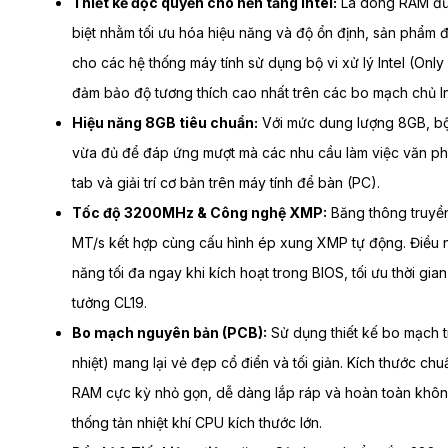
Thiết kế độc quyền cho nền tảng Intel:
Là dòng RAM đượ
biệt nhằm tối ưu hóa hiệu năng và độ ổn định, sản phẩm đ
cho các hệ thống máy tính sử dụng bộ vi xử lý Intel (Only 
đảm bảo độ tương thích cao nhất trên các bo mạch chủ In
Hiệu năng 8GB tiêu chuẩn:
Với mức dung lượng 8GB, b
vừa đủ để đáp ứng mượt mà các nhu cầu làm việc văn ph
tab và giải trí cơ bản trên máy tính để bàn (PC).
Tốc độ 3200MHz & Công nghệ XMP:
Băng thông truyền 
MT/s kết hợp cùng cấu hình ép xung XMP tự động. Điều n
năng tối đa ngay khi kích hoạt trong BIOS, tối ưu thời gian
tưởng CL19.
Bo mạch nguyên bản (PCB):
Sử dụng thiết kế bo mạch t
nhiệt) mang lại vẻ đẹp cổ điển và tối giản. Kích thước 
RAM cực kỳ nhỏ gọn, dễ dàng lắp ráp và hoàn toàn khôn
thống tản nhiệt khí CPU kích thước lớn.