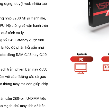
 ứng dụng, duyệt web nhiều tab
ng nhịp 3200 MT/s mạnh mẽ,
CPU. Hệ thống sẽ vận hành trơn
quá trình xử lý.
ng số CAS Latency được tinh
lại tốc độ phản hồi gần như
ới các dòng RAM CL18 hay CL19
ạch trần, phiên bản này được
hám với các đường cắt xẻ góc
ho thùng máy mà còn giúp chip
hân cắm 288-pin U-DIMM tiêu
 bo mạch chủ máy tính để bàn