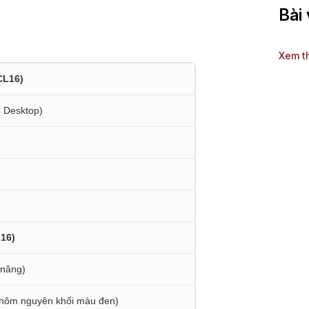
Bài 
Xem t
CL16)
C Desktop)
L16)
 năng)
 nhôm nguyên khối màu đen)