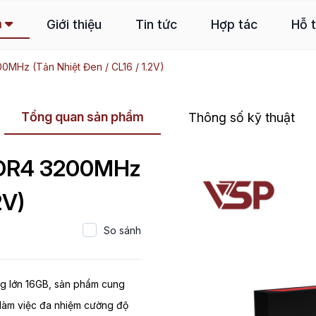
m
Giới thiệu
Tin tức
Hợp tác
Hỗ 
MHz (Tản Nhiệt Đen / CL16 / 1.2V)
Tổng quan sản phẩm
Thông số kỹ thuật
DDR4 3200MHz
2V)
So sánh
g lớn 16GB, sản phẩm cung
làm việc đa nhiệm cường độ