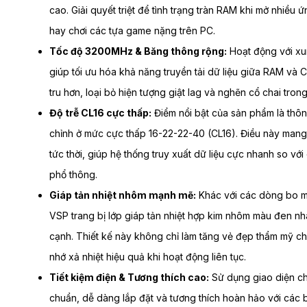
cao. Giải quyết triệt để tình trạng tràn RAM khi mở nhiều
hay chơi các tựa game nặng trên PC.
Tốc độ 3200MHz & Băng thông rộng:
Hoạt động với xu
giúp tối ưu hóa khả năng truyền tải dữ liệu giữa RAM và 
tru hơn, loại bỏ hiện tượng giật lag và nghẽn cổ chai trong 
Độ trễ CL16 cực thấp:
Điểm nổi bật của sản phẩm là thô
chỉnh ở mức cực thấp 16-22-22-40 (CL16). Điều này mang 
tức thời, giúp hệ thống truy xuất dữ liệu cực nhanh so v
phổ thông.
Giáp tản nhiệt nhôm mạnh mẽ:
Khác với các dòng bo m
VSP trang bị lớp giáp tản nhiệt hợp kim nhôm màu đen n
cạnh. Thiết kế này không chỉ làm tăng vẻ đẹp thẩm mỹ c
nhớ xả nhiệt hiệu quả khi hoạt động liên tục.
Tiết kiệm điện & Tương thích cao:
Sử dụng giao diện c
chuẩn, dễ dàng lắp đặt và tương thích hoàn hảo với các