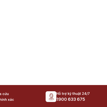
Hỗ trợ kỹ thuật 24/7
ra cứu
1900 633 675
hính xác