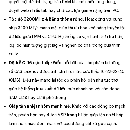
quyết triệt để tình trạng tràn RAM khi mở nhiều ứng dụng,
duyệt web nhiều tab hay chơi các tựa game nặng trên PC.
Tốc độ 3200MHz & Băng thông rộng:
Hoạt động với xung
nhịp 3200 MT/s mạnh mẽ, giúp tối ưu hóa khả năng truyền tải
dữ liệu giữa RAM và CPU. Hệ thống sẽ vận hành trơn tru hơn,
loại bỏ hiện tượng giật lag và nghẽn cổ chai trong quá trình
xử lý.
Độ trễ CL16 cực thấp:
Điểm nổi bật của sản phẩm là thông
số CAS Latency được tinh chỉnh ở mức cực thấp 16-22-22-40
(CL16). Điều này mang lại tốc độ phản hồi gần như tức thời,
giúp hệ thống truy xuất dữ liệu cực nhanh so với các dòng
RAM CL18 hay CL19 phổ thông.
Giáp tản nhiệt nhôm mạnh mẽ:
Khác với các dòng bo mạch
trần, phiên bản này được VSP trang bị lớp giáp tản nhiệt hợp
kim nhôm màu đen nhám với các đường cắt xẻ góc cạnh.