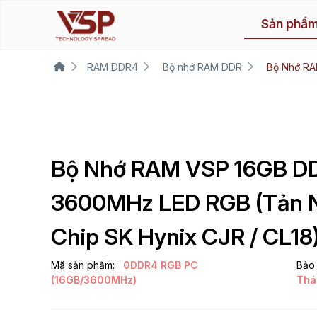
Sản phẩ
RAM DDR4
Bộ nhớ RAM DDR
Bộ Nhớ RA
Bộ Nhớ RAM VSP 16GB D
3600MHz LED RGB (Tản N
Chip SK Hynix CJR / CL18
Mã sản phẩm:
0DDR4 RGB PC
Bảo 
(16GB/3600MHz)
Thá