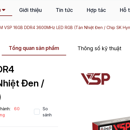
m
Giới thiệu
Tin tức
Hợp tác
Hỗ 
M VSP 16GB DDR4 3600MHz LED RGB (Tản Nhiệt Đen / Chip SK Hyni
Tổng quan sản phẩm
Thông số kỹ thuật
DR4
hiệt Đen /
)
hành:
60
So
ng
sánh