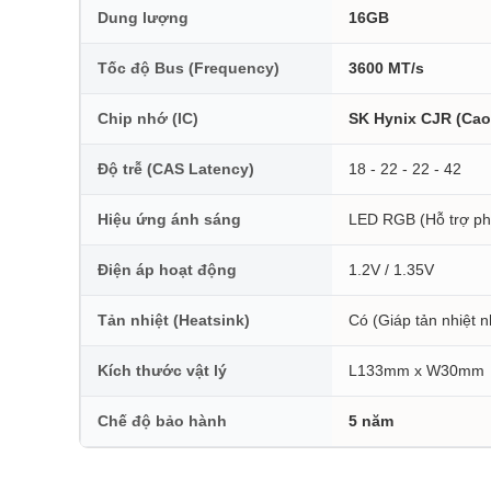
Dung lượng
16GB
Tốc độ Bus (Frequency)
3600 MT/s
Chip nhớ (IC)
SK Hynix CJR (Cao
Độ trễ (CAS Latency)
18 - 22 - 22 - 42
Hiệu ứng ánh sáng
LED RGB (Hỗ trợ ph
Điện áp hoạt động
1.2V / 1.35V
Tản nhiệt (Heatsink)
Có (Giáp tản nhiệt
Kích thước vật lý
L133mm x W30mm
Chế độ bảo hành
5 năm