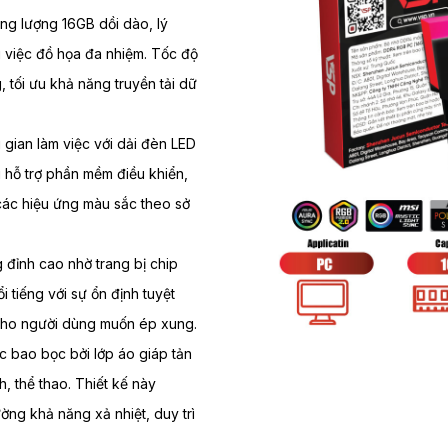
g lượng 16GB dồi dào, lý
 việc đồ họa đa nhiệm. Tốc độ
 tối ưu khả năng truyền tải dữ
ian làm việc với dải đèn LED
 hỗ trợ phần mềm điều khiển,
ác hiệu ứng màu sắc theo sở
đỉnh cao nhờ trang bị chip
 tiếng với sự ổn định tuyệt
n cho người dùng muốn ép xung.
 bao bọc bởi lớp áo giáp tản
 thể thao. Thiết kế này
ng khả năng xả nhiệt, duy trì