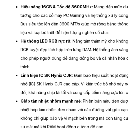
Hiệu năng 16GB & Tốc độ 3600MHz:
Mang đến mức dun
tưởng cho các cỗ máy PC Gaming và hệ thống xử lý công
Bus siêu tốc lên đến 3600 MT/s giúp mở rộng băng thông,
liệu và loại bỏ triệt để hiện tượng nghẽn cổ chai.
Hệ thống LED RGB rực rỡ:
Nâng tầm thẩm mỹ cho không g
RGB tuyệt đẹp tích hợp trên lưng RAM. Hệ thống ánh sáng
cho phép người dùng dễ dàng đồng bộ và cá nhân hóa c
thích.
Linh kiện IC SK Hynix CJR:
Đảm bảo hiệu suất hoạt động 
nhớ (IC) SK Hynix CJR cao cấp. Vi kiến trúc bộ nhớ này nổi
đối, khả năng chịu tải tốt và cung cấp tiềm năng cực lớ
Giáp tản nhiệt nhôm mạnh mẽ:
Phiên bản màu đen được
nhiệt hợp kim nhôm đen nhám với các đường vát góc cạnh,
không chỉ giúp bảo vệ vi mạch bên trong mà còn tăng cườ
sự mát mẻ khi RAM hoạt động cường độ cao.