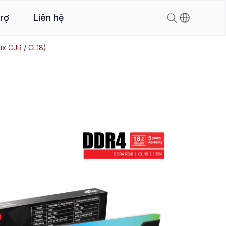
trợ
Liên hệ
x CJR / CL18)