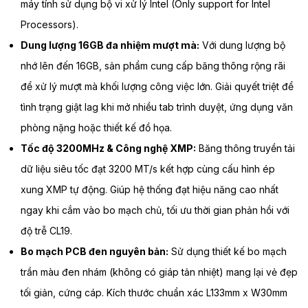
máy tính sử dụng bộ vi xử lý Intel (Only support for Intel
Processors).
Dung lượng 16GB đa nhiệm mượt mà:
Với dung lượng bộ
nhớ lên đến 16GB, sản phẩm cung cấp băng thông rộng rãi
để xử lý mượt mà khối lượng công việc lớn. Giải quyết triệt để
tình trạng giật lag khi mở nhiều tab trình duyệt, ứng dụng văn
phòng nặng hoặc thiết kế đồ họa.
Tốc độ 3200MHz & Công nghệ XMP:
Băng thông truyền tải
dữ liệu siêu tốc đạt 3200 MT/s kết hợp cùng cấu hình ép
xung XMP tự động. Giúp hệ thống đạt hiệu năng cao nhất
ngay khi cắm vào bo mạch chủ, tối ưu thời gian phản hồi với
độ trễ CL19.
Bo mạch PCB đen nguyên bản:
Sử dụng thiết kế bo mạch
trần màu đen nhám (không có giáp tản nhiệt) mang lại vẻ đẹp
tối giản, cứng cáp. Kích thước chuẩn xác L133mm x W30mm