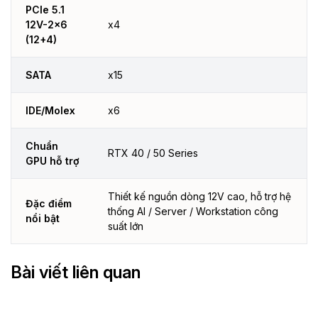
PCIe 5.1
12V-2x6
x4
(12+4)
SATA
x15
IDE/Molex
x6
Chuẩn
RTX 40 / 50 Series
GPU hỗ trợ
Thiết kế nguồn dòng 12V cao, hỗ trợ hệ
Đặc điểm
thống AI / Server / Workstation công
nổi bật
suất lớn
Bài viết liên quan