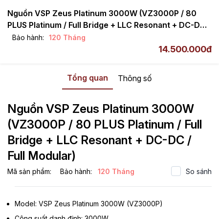
Nguồn VSP Zeus Platinum 3000W (VZ3000P / 80
PLUS Platinum / Full Bridge + LLC Resonant + DC-DC /
Full Modular)
Bảo hành:
120 Tháng
VSP
Nguồn / PSU
Nguồn 80 Plus
14.500.000đ
80 Plus Platinum
Tổng quan
Thông số
Nguồn VSP Zeus Platinum 3000W
(VZ3000P / 80 PLUS Platinum / Full
Bridge + LLC Resonant + DC-DC /
Full Modular)
Mã sản phẩm:
Bảo hành:
120 Tháng
So sánh
Model: VSP Zeus Platinum 3000W (VZ3000P)
Công suất danh định: 3000W