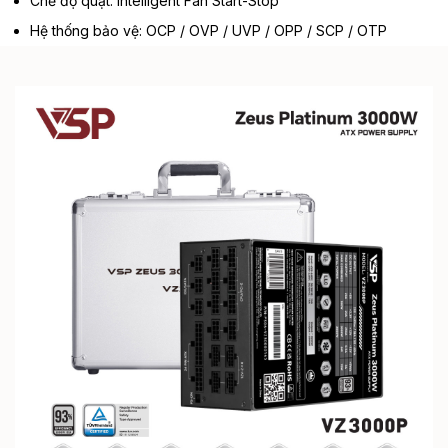
Chế độ quạt: Intelligent Fan Start-Stop
Hệ thống bảo vệ: OCP / OVP / UVP / OPP / SCP / OTP