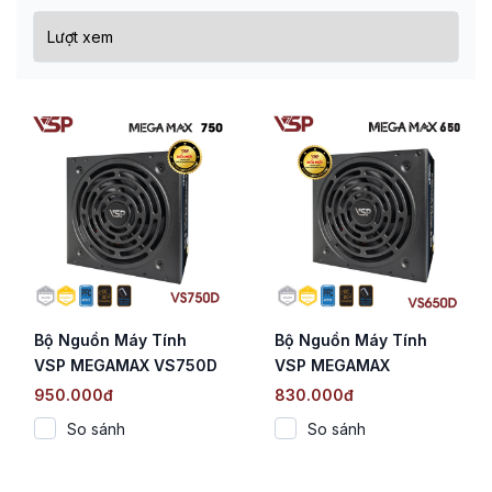
Bộ Nguồn Máy Tính
Bộ Nguồn Máy Tính
VSP MEGAMAX VS750D
VSP MEGAMAX
(750W / Cybenetics
VS650D (650W /
950.000đ
830.000đ
Silver / Active PFC / DC
Cybenetics Silver /
So sánh
So sánh
to DC)
Active PFC / DC to DC)