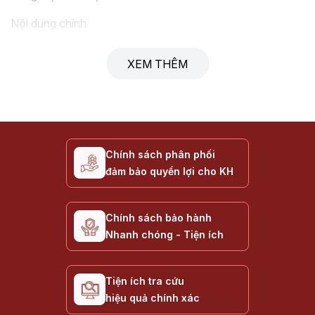
Nội dung chính
Giới thiệu Nguồn VSP MEGAMAX Series
XEM THÊM
Ưu điểm nổi bật của MEGAMAX Series
Các tính năng chính của MEGAMAX Series
Ứng dụng lý tưởng cho MEGAMAX Series
Hướng dẫn chọn mua Nguồn MEGAMAX phù hợp
Chính sách phân phối
Thông số kỹ thuật tham khảo
đảm bảo quyền lợi cho KH
Câu hỏi thường gặp về Nguồn MEGAMAX Series
Liên hệ & Mua hàng
Chính sách bảo hành
Nhanh chóng - Tiện ích
Giới thiệu Nguồn VSP MEGAMAX Series
Nguồn Máy Tính VSP MEGAMAX Series
là dòng sản
Tiện ích tra cứu
phẩm nguồn ATX tầm trung - cao cấp của VSP, được
hiệu quả chính xác
thiết kế để cung cấp năng lượng ổn định và hiệu quả cho