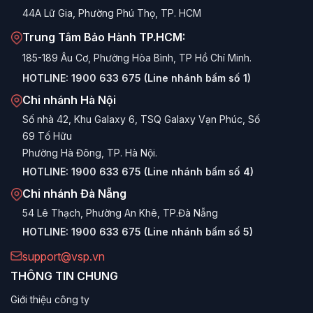
gàng trong case.
44A Lữ Gia, Phường Phú Thọ, TP. HCM
Trung Tâm Bảo Hành TP.HCM:
Ưu điểm nổi bật của MEGAMAX Series
185-189 Âu Cơ, Phường Hòa Bình, TP Hồ Chí Minh.
Hiệu suất 80 Plus Bronze:
Đạt hiệu suất chuyển đổi
HOTLINE:
1900 633 675 (Line nhánh bấm số 1)
năng lượng >85% ở mức tải 50%, giúp tiết kiệm tiền
Chi nhánh Hà Nội
điện đáng kể so với nguồn thường.
Số nhà 42, Khu Galaxy 6, TSQ Galaxy Vạn Phúc, Số
Hoạt động êm ái:
Trang bị quạt làm mát 120mm với
69 Tố Hữu
trục Hydraulic Bearing, tự động điều chỉnh tốc độ quay
Phường Hà Đông, TP. Hà Nội.
theo nhiệt độ, đảm bảo nguồn luôn mát mà không gây
HOTLINE:
1900 633 675 (Line nhánh bấm số 4)
ồn.
Chi nhánh Đà Nẵng
Công suất thực (True Power):
VSP cam kết công
54 Lê Thạch, Phường An Khê, TP.Đà Nẵng
suất thực trên nhãn, giúp người dùng an tâm khi lựa
HOTLINE:
1900 633 675 (Line nhánh bấm số 5)
chọn cho các cấu hình ngốn điện.
support@vsp.vn
Tương thích rộng rãi:
Cung cấp đầy đủ các đầu cắm
THÔNG TIN CHUNG
ATX, CPU 8-pin, PCIe 6+2 pin, SATA theo chuẩn mới
nhất, hỗ trợ tốt cho các mainboard và card đồ họa hiện
Giới thiệu công ty
đại.