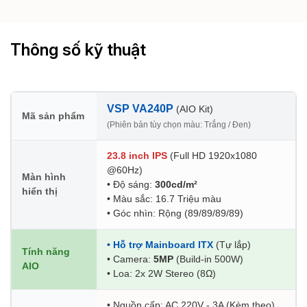
Thông số kỹ thuật
VSP VA240P
(AIO Kit)
Mã sản phẩm
(Phiên bản tùy chọn màu: Trắng / Đen)
23.8 inch IPS
(Full HD 1920x1080
@60Hz)
Màn hình
• Độ sáng:
300cd/m²
hiển thị
• Màu sắc: 16.7 Triệu màu
• Góc nhìn: Rộng (89/89/89/89)
• Hỗ trợ Mainboard ITX
(Tự lắp)
Tính năng
• Camera:
5MP
(Build-in 500W)
AIO
• Loa: 2x 2W Stereo (8Ω)
• Nguồn cấp: AC 220V - 3A (Kèm theo)