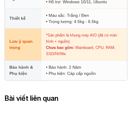
• Hỗ trợ: Windows 10/11, Ubuntu
• Màu sắc: Trắng / Đen
Thiết kế
• Trọng lượng: 4.5kg - 6.5kg
*Sản phẩm là khung máy AIO (đã có màn
Lưu ý quan
hình + nguồn).
trọng
Chưa bao gồm:
Mainboard, CPU, RAM,
SSD/NVMe.
Bảo hành &
• Bảo hành: 2 Năm
Phụ kiện
• Phụ kiện: Cáp cấp nguồn
Bài viết liên quan