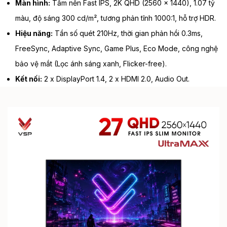
Màn hình:
Tấm nền Fast IPS, 2K QHD (2560 x 1440), 1.07 tỷ
màu, độ sáng 300 cd/m², tương phản tĩnh 1000:1, hỗ trợ HDR.
Hiệu năng:
Tần số quét 210Hz, thời gian phản hồi 0.3ms,
FreeSync, Adaptive Sync, Game Plus, Eco Mode, công nghệ
bảo vệ mắt (Lọc ánh sáng xanh, Flicker-free).
Kết nối:
2 x DisplayPort 1.4, 2 x HDMI 2.0, Audio Out.