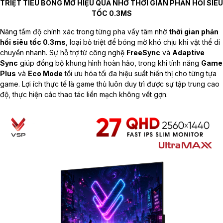
TRIỆT TIÊU BÓNG MỜ HIỆU QUẢ NHỜ THỜI GIAN PHẢN HỒI SIÊU
TỐC 0.3MS
Nâng tầm độ chính xác trong từng pha vẩy tâm nhờ
thời gian phản
hồi siêu tốc 0.3ms
, loại bỏ triệt để bóng mờ khó chịu khi vật thể di
chuyển nhanh. Sự hỗ trợ từ công nghệ
FreeSync
và
Adaptive
Sync
giúp đồng bộ khung hình hoàn hảo, trong khi tính năng
Game
Plus
và
Eco Mode
tối ưu hóa tối đa hiệu suất hiển thị cho từng tựa
game. Lợi ích thực tế là game thủ luôn duy trì được sự tập trung cao
độ, thực hiện các thao tác liền mạch không vết gợn.