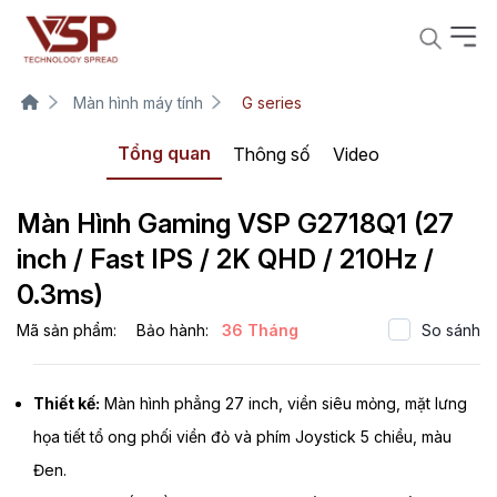
Màn hình máy tính
G series
Tổng quan
Thông số
Video
Màn Hình Gaming VSP G2718Q1 (27
inch / Fast IPS / 2K QHD / 210Hz /
0.3ms)
Mã sản phẩm:
Bảo hành:
36 Tháng
So sánh
Thiết kế:
Màn hình phẳng 27 inch, viền siêu mỏng, mặt lưng
họa tiết tổ ong phối viền đỏ và phím Joystick 5 chiều, màu
Đen.