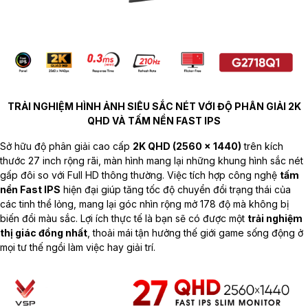
TRẢI NGHIỆM HÌNH ẢNH SIÊU SẮC NÉT VỚI ĐỘ PHÂN GIẢI 2K
QHD VÀ TẤM NỀN FAST IPS
Sở hữu độ phân giải cao cấp
2K QHD (2560 x 1440)
trên kích
thước 27 inch rộng rãi, màn hình mang lại những khung hình sắc nét
gấp đôi so với Full HD thông thường. Việc tích hợp công nghệ
tấm
nền Fast IPS
hiện đại giúp tăng tốc độ chuyển đổi trạng thái của
các tinh thể lỏng, mang lại góc nhìn rộng mở 178 độ mà không bị
biến đổi màu sắc. Lợi ích thực tế là bạn sẽ có được một
trải nghiệm
thị giác đồng nhất
, thoải mái tận hưởng thế giới game sống động ở
mọi tư thế ngồi làm việc hay giải trí.