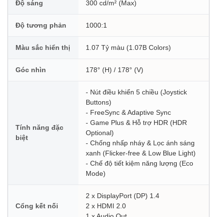
Độ sáng
300 cd/m² (Max)
Độ tương phản
1000:1
Màu sắc hiển thị
1.07 Tỷ màu (1.07B Colors)
Góc nhìn
178° (H) / 178° (V)
- Nút điều khiển 5 chiều (Joystick
Buttons)
- FreeSync & Adaptive Sync
- Game Plus & Hỗ trợ HDR (HDR
Tính năng đặc
Optional)
biệt
- Chống nhấp nháy & Lọc ánh sáng
xanh (Flicker-free & Low Blue Light)
- Chế độ tiết kiệm năng lượng (Eco
Mode)
2 x DisplayPort (DP) 1.4
Cổng kết nối
2 x HDMI 2.0
1 x Audio Out