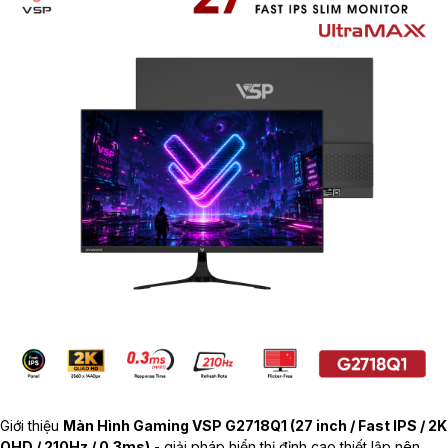
Giới thiệu
Màn Hình Gaming VSP G2718Q1 (27 inch / Fast IPS / 2K
QHD / 210Hz / 0.3ms)
- giải pháp hiển thị đỉnh cao thiết lập nên