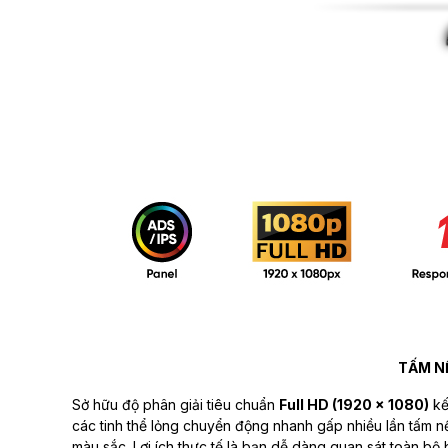
TẤM NỀ
Sở hữu độ phân giải tiêu chuẩn
Full HD (1920 x 1080)
kế
các tinh thể lỏng chuyển động nhanh gấp nhiều lần tấm 
màu sắc. Lợi ích thực tế là bạn dễ dàng quan sát toàn bộ b