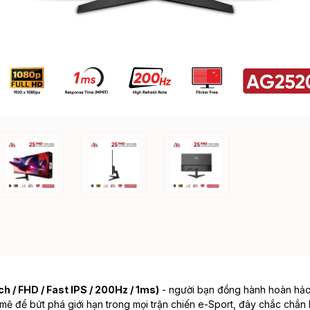
 / FHD / Fast IPS / 200Hz / 1ms)
- người bạn đồng hành hoàn hảo
ẽ để bứt phá giới hạn trong mọi trận chiến e-Sport, đây chắc chắn l