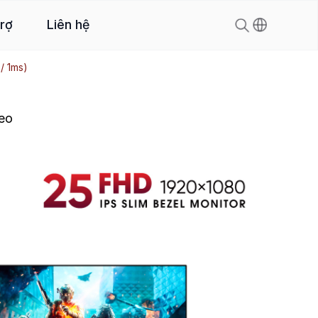
trợ
Liên hệ
/ 1ms)
eo