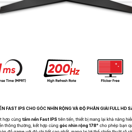
N FAST IPS CHO GÓC NHÌN RỘNG VÀ ĐỘ PHÂN GIẢI FULL HD 
t hợp cùng
tấm nền Fast IPS
tiên tiến, thiết bị mang lại khả năng h
nền thông thường, kết hợp cùng
góc nhìn rộng 178°
cho phép bạn qua
ản đồ game với độ chi tiết cao nhất, mang lại lợi thế chiến thuật rõ r