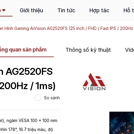
m
Giới thiệu
Tin tức
Hợp tác
Hỗ 
n Hình Gaming AiVision AG2520FS (25 inch / FHD / Fast IPS / 200Hz 
ổng quan sản phẩm
Thông số kỹ thuật
Vid
on AG2520FS
/ 200Hz / 1ms)
So sánh
el), ngàm VESA 100 x 100 mm.
hìn 178°, 16.7 triệu màu, độ