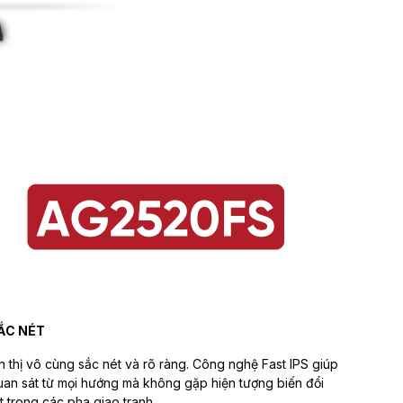
SẮC NÉT
iển thị vô cùng sắc nét và rõ ràng. Công nghệ Fast IPS giúp
n sát từ mọi hướng mà không gặp hiện tượng biến đổi
ệt trong các pha giao tranh.