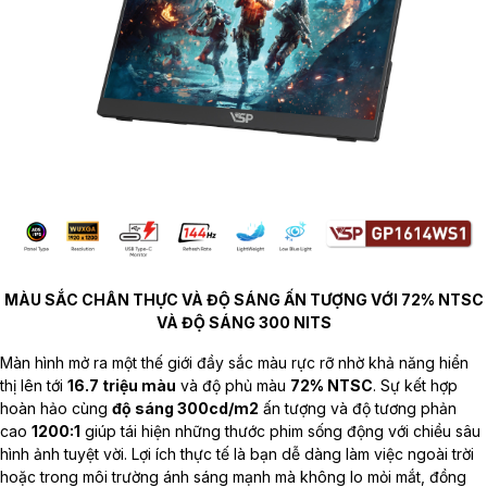
MÀU SẮC CHÂN THỰC VÀ ĐỘ SÁNG ẤN TƯỢNG VỚI 72% NTSC
VÀ ĐỘ SÁNG 300 NITS
Màn hình mở ra một thế giới đầy sắc màu rực rỡ nhờ khả năng hiển
thị lên tới
16.7 triệu màu
và độ phủ màu
72% NTSC
. Sự kết hợp
hoàn hảo cùng
độ sáng 300cd/m2
ấn tượng và độ tương phản
cao
1200:1
giúp tái hiện những thước phim sống động với chiều sâu
hình ảnh tuyệt vời. Lợi ích thực tế là bạn dễ dàng làm việc ngoài trời
hoặc trong môi trường ánh sáng mạnh mà không lo mỏi mắt, đồng