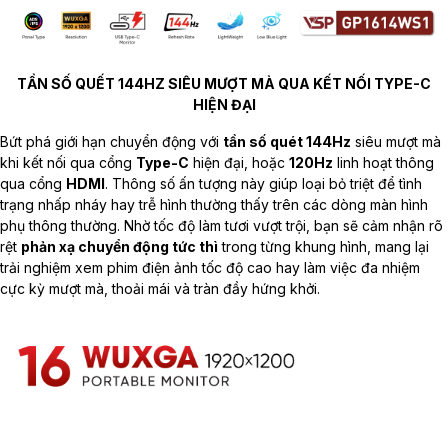
TẦN SỐ QUẾT 144HZ SIÊU MƯỢT MÀ QUA KẾT NỐI TYPE-C
HIỆN ĐẠI
Bứt phá giới hạn chuyển động với
tần số quét 144Hz
siêu mượt mà
khi kết nối qua cổng
Type-C
hiện đại, hoặc
120Hz
linh hoạt thông
qua cổng
HDMI
. Thông số ấn tượng này giúp loại bỏ triệt để tình
trạng nhấp nháy hay trễ hình thường thấy trên các dòng màn hình
phụ thông thường. Nhờ tốc độ làm tươi vượt trội, bạn sẽ cảm nhận rõ
rệt
phản xạ chuyển động tức thì
trong từng khung hình, mang lại
trải nghiệm xem phim điện ảnh tốc độ cao hay làm việc đa nhiệm
cực kỳ mượt mà, thoải mái và tràn đầy hứng khởi.