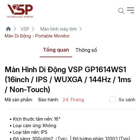
VSP
Màn hình máy tính
Màn Di Động - Portable Monitor
Tổng quan
Thông số
Màn Hình Di Động VSP GP1614WS1
(16inch / IPS / WUXGA / 144Hz / 1ms
/ Non-Touch)
Mã sản phẩm:
Bảo hành:
24 Tháng
So sánh
• Kích thước tấm nền: 16"
• Loại cảm ứng: Không
• Loại tấm nền: IPS
• Độ sáng: 300cd/m2（Typ）| Độ tương phản: 1200:1 (Typ)