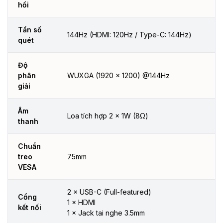
hồi
Tần số
144Hz (HDMI: 120Hz / Type-C: 144Hz)
quét
Độ
phân
WUXGA (1920 × 1200) @144Hz
giải
Âm
Loa tích hợp 2 × 1W (8Ω)
thanh
Chuẩn
treo
75mm
VESA
2 × USB-C (Full-featured)
Cổng
1 × HDMI
kết nối
1 × Jack tai nghe 3.5mm