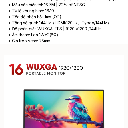
• Màu sắc hiển thị: 16.7M | 72% of NTSC
• Tỷ lệ khung hình: 16:10
• Tốc độ phản hồi: 1ms (OD)
• Tầng số quét: 144Hz（HDMI/120Hz、Typec/144Hz）
• Độ phân giải: WUXGA, FFS | 1920 ×1200 /144Hz
• Âm thanh: Loa 1W*2(8Ω)
• Giá treo vesa: 75mm