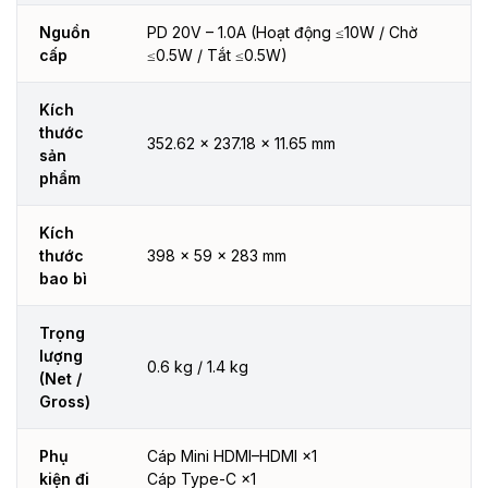
Nguồn
PD 20V – 1.0A (Hoạt động ≤10W / Chờ
cấp
≤0.5W / Tắt ≤0.5W)
Kích
thước
352.62 × 237.18 × 11.65 mm
sản
phẩm
Kích
thước
398 × 59 × 283 mm
bao bì
Trọng
lượng
0.6 kg / 1.4 kg
(Net /
Gross)
Phụ
Cáp Mini HDMI–HDMI ×1
kiện đi
Cáp Type-C ×1