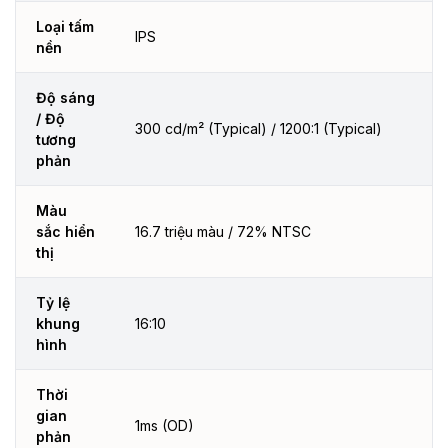
Loại tấm
IPS
nền
Độ sáng
/ Độ
300 cd/m² (Typical) / 1200:1 (Typical)
tương
phản
Màu
sắc hiển
16.7 triệu màu / 72% NTSC
thị
Tỷ lệ
khung
16:10
hình
Thời
gian
1ms (OD)
phản