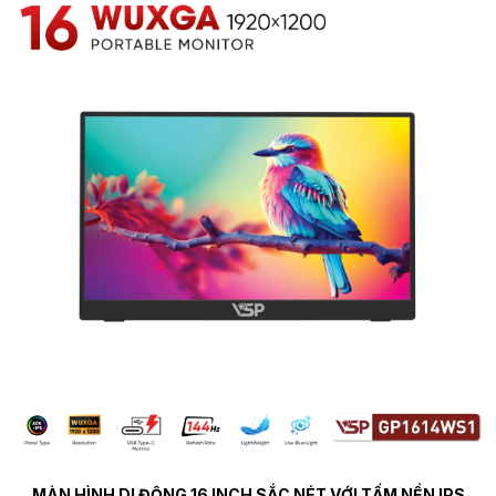
MÀN HÌNH DI ĐỘNG 16 INCH SẮC NÉT VỚI TẤM NỀN IPS