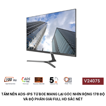
TẤM NỀN ADS-IPS TỪ BOE MANG LẠI GÓC NHÌN RỘNG 178 ĐỘ
VÀ ĐỘ PHÂN GIẢI FULL HD SẮC NÉT