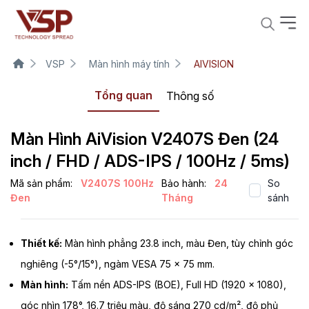
VSP
Màn hình máy tính
AIVISION
Tổng quan
Thông số
Màn Hình AiVision V2407S Đen (24
inch / FHD / ADS-IPS / 100Hz / 5ms)
Mã sản phẩm:
V2407S 100Hz
Bảo hành:
24
So
Đen
Tháng
sánh
Thiết kế:
Màn hình phẳng 23.8 inch, màu Đen, tùy chỉnh góc
nghiêng (-5°/15°), ngàm VESA 75 x 75 mm.
Màn hình:
Tấm nền ADS-IPS (BOE), Full HD (1920 x 1080),
góc nhìn 178°, 16.7 triệu màu, độ sáng 270 cd/m², độ phủ