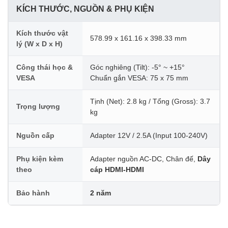
KÍCH THƯỚC, NGUỒN & PHỤ KIỆN
Kích thước vật
578.99 x 161.16 x 398.33 mm
lý (W x D x H)
Công thái học &
Góc nghiêng (Tilt): -5° ~ +15°
VESA
Chuẩn gắn VESA: 75 x 75 mm
Tịnh (Net): 2.8 kg / Tổng (Gross): 3.7
Trọng lượng
kg
Nguồn cấp
Adapter 12V / 2.5A (Input 100-240V)
Phụ kiện kèm
Adapter nguồn AC-DC, Chân đế,
Dây
theo
cáp HDMI-HDMI
Bảo hành
2 năm