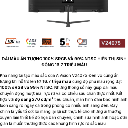
DẢI MÀU ẤN TƯỢNG 100% SRGB VÀ 99% NTSC HIỂN THỊ SINH
ĐỘNG 16.7 TRIỆU MÀU
Khả năng tái tạo màu sắc của AiVision V2407S Đen vô cùng ấn
tượng khi hỗ trợ lên tới
16.7 triệu màu
cùng độ phủ màu rộng đạt
100% sRGB và 99% NTSC
. Những thông số này giúp dải màu
chuyển động mượt mà, rực rỡ và có chiều sâu chân thực nhất. Kết
hợp với
độ sáng 270 cd/m²
tiêu chuẩn, màn hình đảm bảo hình ảnh
luôn sáng rõ ngay cả trong phòng có nhiều ánh sáng đèn. Đây
chính là yếu tố cốt lõi mang lại lợi ích thực tế cho những ai thường
xuyên làm thiết kế đồ họa bán chuyên, chỉnh sửa hình ảnh hoặc đơn
giản là muốn thưởng thức các khung hình rực rỡ sắc màu.