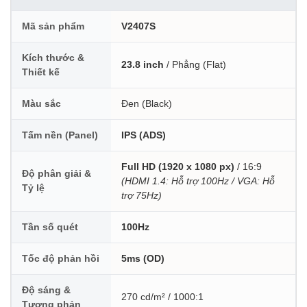
Mã sản phẩm
V2407S
Kích thước &
23.8 inch
/ Phẳng (Flat)
Thiết kế
Màu sắc
Đen (Black)
Tấm nền (Panel)
IPS (ADS)
Full HD (1920 x 1080 px)
/ 16:9
Độ phân giải &
(HDMI 1.4: Hỗ trợ 100Hz / VGA: Hỗ
Tỷ lệ
trợ 75Hz)
Tần số quét
100Hz
Tốc độ phản hồi
5ms (OD)
Độ sáng &
270 cd/m² / 1000:1
Tương phản