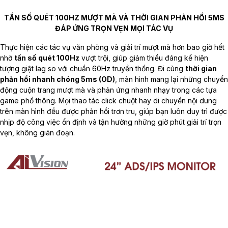
TẦN SỐ QUÉT 100HZ MƯỢT MÀ VÀ THỜI GIAN PHẢN HỒI 5MS
ĐÁP ỨNG TRỌN VẸN MỌI TÁC VỤ
Thực hiện các tác vụ văn phòng và giải trí mượt mà hơn bao giờ hết
nhờ
tần số quét 100Hz
vượt trội, giúp giảm thiểu đáng kể hiện
tượng giật lag so với chuẩn 60Hz truyền thống. Đi cùng
thời gian
phản hồi nhanh chóng 5ms (OD)
, màn hình mang lại những chuyển
động cuộn trang mượt mà và phản ứng nhanh nhạy trong các tựa
game phổ thông. Mọi thao tác click chuột hay di chuyển nội dung
trên màn hình đều được phản hồi trơn tru, giúp bạn luôn duy trì được
nhịp độ công việc ổn định và tận hưởng những giờ phút giải trí trọn
vẹn, không gián đoạn.