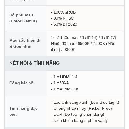
- 100% sRGB
Độ phủ màu
- 99% NTSC
(Color Gamut)
- 53% BT2020
16.7 Triệu màu / 178° (H) / 178° (V)
Màu sắc hiển thị
Nhiệt độ màu: 6500K / 7500K (Mặc
& Góc nhìn
định) / 9300K
KẾT NỐI & TÍNH NĂNG
- 1 x
HDMI 1.4
Cổng kết nối
- 1 x
VGA
- 1 x Audio Out
- Lọc ánh sáng xanh (Low Blue Light)
Tính năng đặc
- Chống nhấp nháy (Flicker Free)
biệt
- DCR (Độ tương phản động)
- Điều khiển bằng 5 phím vật lý