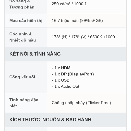
Độ sáng &
250 cd/m² / 1000:1
Tương phản
Màu sắc hiển thị
16.7 triệu màu (99% sRGB)
Góc nhìn &
178° (H) / 178° (V) / 6500K ±1000
Nhiệt độ màu
KẾT NỐI & TÍNH NĂNG
- 1 x
HDMI
- 1 x
DP (DisplayPort)
Cổng kết nối
- 1 x USB
- 1 x Audio Out
Tính năng đặc
Chống nhấp nháy (Flicker Free)
biệt
KÍCH THƯỚC, NGUỒN & BẢO HÀNH