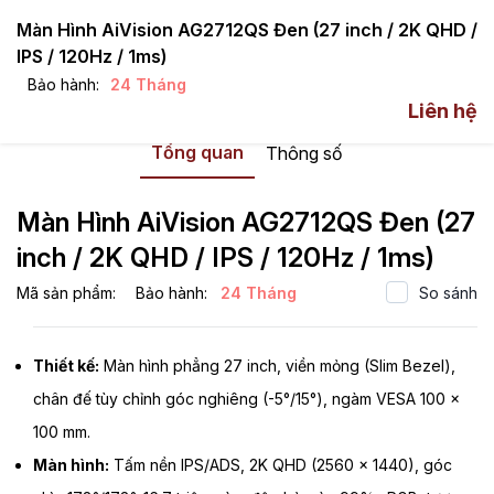
Màn Hình AiVision AG2712QS Đen (27 inch / 2K QHD /
IPS / 120Hz / 1ms)
Bảo hành:
24 Tháng
Màn hình máy tính
VSP
AIVISION
Liên hệ
Tổng quan
Thông số
Màn Hình AiVision AG2712QS Đen (27
inch / 2K QHD / IPS / 120Hz / 1ms)
Mã sản phẩm:
Bảo hành:
24 Tháng
So sánh
Thiết kế:
Màn hình phẳng 27 inch, viền mỏng (Slim Bezel),
chân đế tùy chỉnh góc nghiêng (-5°/15°), ngàm VESA 100 x
100 mm.
Màn hình:
Tấm nền IPS/ADS, 2K QHD (2560 x 1440), góc