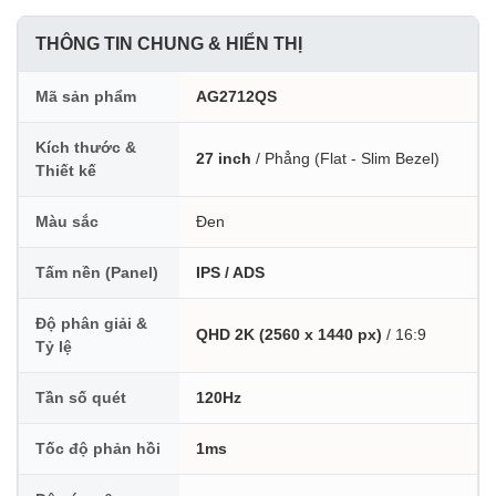
THÔNG TIN CHUNG & HIỂN THỊ
Mã sản phẩm
AG2712QS
Kích thước &
27 inch
/ Phẳng (Flat - Slim Bezel)
Thiết kế
Màu sắc
Đen
Tấm nền (Panel)
IPS / ADS
Độ phân giải &
QHD 2K (2560 x 1440 px)
/ 16:9
Tỷ lệ
Tần số quét
120Hz
Tốc độ phản hồi
1ms