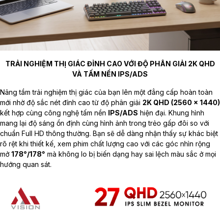
TRẢI NGHIỆM THỊ GIÁC ĐỈNH CAO VỚI ĐỘ PHÂN GIẢI 2K QHD
VÀ TẤM NỀN IPS/ADS
Nâng tầm trải nghiệm thị giác của bạn lên một đẳng cấp hoàn toàn
mới nhờ độ sắc nét đỉnh cao từ độ phân giải
2K QHD (2560 x 1440)
kết hợp cùng công nghệ tấm nền
IPS/ADS
hiện đại. Khung hình
mang lại độ sáng ổn định cùng hình ảnh trong trẻo gấp đôi so với
chuẩn Full HD thông thường. Bạn sẽ dễ dàng nhận thấy sự khác biệt
rõ rệt khi thiết kế, xem phim chất lượng cao với các góc nhìn rộng
mở
178°/178°
mà không lo bị biến dạng hay sai lệch màu sắc ở mọi
hướng quan sát.