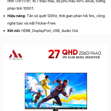
nhìn 178°/178°, 16.7 triệu màu, độ phủ màu 99% sRGB, tương
phản tĩnh 1000:1.
Hiệu năng:
Tần số quét 120Hz, thời gian phản hồi 1ms, công
nghệ bảo vệ mắt Flicker-Free.
Kết nối:
HDMI, DisplayPort, USB, Audio Out.