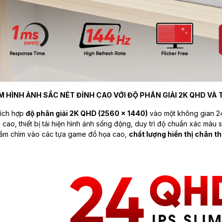
M HÌNH ẢNH SẮC NÉT ĐỈNH CAO VỚI ĐỘ PHÂN GIẢI 2K QHD VÀ 
tích hợp
độ phân giải 2K QHD (2560 x 1440)
vào một không gian 24
 cao, thiết bị tái hiện hình ảnh sống động, duy trì độ chuẩn xác màu 
y đắm chìm vào các tựa game đồ họa cao,
chất lượng hiển thị chân t