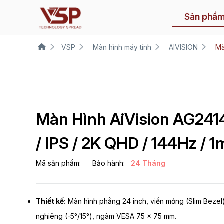
Sản phẩ
VSP
Màn hình máy tính
AIVISION
Mà
Màn Hình AiVision AG241
/ IPS / 2K QHD / 144Hz / 1
Mã sản phẩm:
Bảo hành:
24 Tháng
Thiết kế:
Màn hình phẳng 24 inch, viền mỏng (Slim Bezel)
nghiêng (-5°/15°), ngàm VESA 75 x 75 mm.