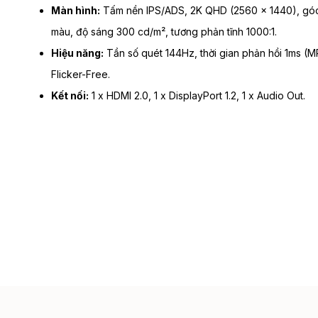
Màn hình:
Tấm nền IPS/ADS, 2K QHD (2560 x 1440), góc n
màu, độ sáng 300 cd/m², tương phản tĩnh 1000:1.
Hiệu năng:
Tần số quét 144Hz, thời gian phản hồi 1ms (
Flicker-Free.
Kết nối:
1 x HDMI 2.0, 1 x DisplayPort 1.2, 1 x Audio Out.