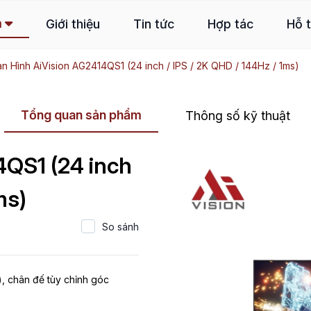
m
Giới thiệu
Tin tức
Hợp tác
Hỗ 
n Hình AiVision AG2414QS1 (24 inch / IPS / 2K QHD / 144Hz / 1ms)
Tổng quan sản phẩm
Thông số kỹ thuật
4QS1 (24 inch
ms)
So sánh
, chân đế tùy chỉnh góc