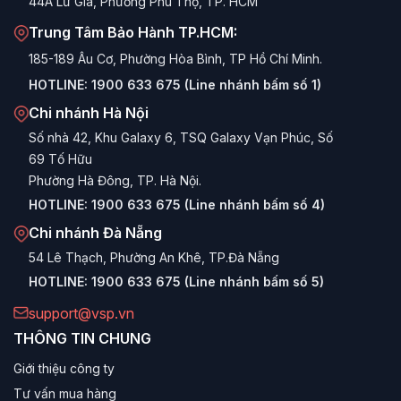
44A Lữ Gia, Phường Phú Thọ, TP. HCM
Trung Tâm Bảo Hành TP.HCM:
185-189 Âu Cơ, Phường Hòa Bình, TP Hồ Chí Minh.
HOTLINE:
1900 633 675 (Line nhánh bấm số 1)
Chi nhánh Hà Nội
Số nhà 42, Khu Galaxy 6, TSQ Galaxy Vạn Phúc, Số
69 Tố Hữu
Phường Hà Đông, TP. Hà Nội.
HOTLINE:
1900 633 675 (Line nhánh bấm số 4)
Chi nhánh Đà Nẵng
54 Lê Thạch, Phường An Khê, TP.Đà Nẵng
HOTLINE:
1900 633 675 (Line nhánh bấm số 5)
support@vsp.vn
THÔNG TIN CHUNG
Giới thiệu công ty
Tư vấn mua hàng