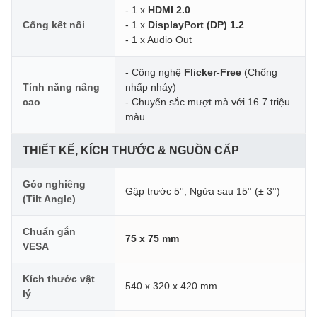
- 1 x
HDMI 2.0
Cổng kết nối
- 1 x
DisplayPort (DP) 1.2
- 1 x Audio Out
- Công nghệ
Flicker-Free
(Chống
Tính năng nâng
nhấp nháy)
cao
- Chuyển sắc mượt mà với 16.7 triệu
màu
THIẾT KẾ, KÍCH THƯỚC & NGUỒN CẤP
Góc nghiêng
Gập trước 5°, Ngửa sau 15° (± 3°)
(Tilt Angle)
Chuẩn gắn
75 x 75 mm
VESA
Kích thước vật
540 x 320 x 420 mm
lý