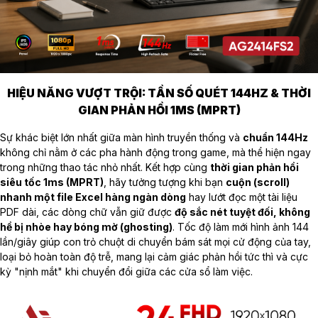
HIỆU NĂNG VƯỢT TRỘI: TẦN SỐ QUÉT 144HZ & THỜI
GIAN PHẢN HỒI 1MS (MPRT)
Sự khác biệt lớn nhất giữa màn hình truyền thống và
chuẩn 144Hz
không chỉ nằm ở các pha hành động trong game, mà thể hiện ngay
trong những thao tác nhỏ nhất. Kết hợp cùng
thời gian phản hồi
siêu tốc 1ms (MPRT)
, hãy tưởng tượng khi bạn
cuộn (scroll)
nhanh một file Excel hàng ngàn dòng
hay lướt đọc một tài liệu
PDF dài, các dòng chữ vẫn giữ được
độ sắc nét tuyệt đối, không
hề bị nhòe hay bóng mờ (ghosting)
. Tốc độ làm mới hình ảnh 144
lần/giây giúp con trỏ chuột di chuyển bám sát mọi cử động của tay,
loại bỏ hoàn toàn độ trễ, mang lại cảm giác phản hồi tức thì và cực
kỳ "nịnh mắt" khi chuyển đổi giữa các cửa sổ làm việc.