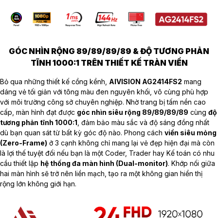
GÓC NHÌN RỘNG 89/89/89/89 & ĐỘ TƯƠNG PHẢN
TĨNH 1000:1 TRÊN THIẾT KẾ TRÀN VIỀN
Bỏ qua những thiết kế cồng kềnh,
AIVISION AG2414FS2
mang
dáng vẻ tối giản với tông màu đen nguyên khối, vô cùng phù hợp
với môi trường công sở chuyên nghiệp. Nhờ trang bị tấm nền cao
cấp, màn hình đạt được
góc nhìn siêu rộng 89/89/89/89
cùng
độ
tương phản tĩnh 1000:1
, đảm bảo màu sắc và độ sáng đồng nhất
dù bạn quan sát từ bất kỳ góc độ nào. Phong cách
viền siêu mỏng
(Zero-Frame)
ở 3 cạnh không chỉ mang lại vẻ đẹp hiện đại mà còn
là lợi thế tuyệt đối nếu bạn là một Coder, Trader hay Kế toán có nhu
cầu thiết lập
hệ thống đa màn hình (Dual-monitor)
. Khớp nối giữa
hai màn hình sẽ trở nên liền mạch, tạo ra một không gian hiển thị
rộng lớn không giới hạn.