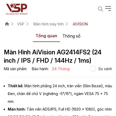
VSP
Màn hình máy tính
AIVISION
Tổng quan
Thông số
Màn Hình AiVision AG2414FS2 (24
inch / IPS / FHD / 144Hz / 1ms)
Mã sản phẩm:
Bảo hành:
24 Tháng
So sánh
Thiết kế:
Màn hình phẳng 24 inch, tràn viền (Slim Bezel), màu
Đen, chân đế chữ V (nghiêng -5°/15°), ngàm VESA 75 x 75
mm.
Màn hình:
Tấm nền ADS/IPS, Full HD (1920 x 1080), góc nhìn