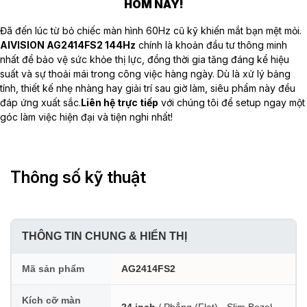
HÔM NAY!
Đã đến lúc từ bỏ chiếc màn hình 60Hz cũ kỹ khiến mắt bạn mệt mỏi.
AIVISION AG2414FS2 144Hz
chính là khoản đầu tư thông minh
nhất để bảo vệ sức khỏe thị lực, đồng thời gia tăng đáng kể hiệu
suất và sự thoải mái trong công việc hàng ngày. Dù là xử lý bảng
tính, thiết kế nhẹ nhàng hay giải trí sau giờ làm, siêu phẩm này đều
đáp ứng xuất sắc.
Liên hệ trực tiếp
với chúng tôi để setup ngay một
góc làm việc hiện đại và tiện nghi nhất!
Thông số kỹ thuật
THÔNG TIN CHUNG & HIỂN THỊ
Mã sản phẩm
AG2414FS2
Kích cỡ màn
24 inch
/ Phẳng (Flat) - Slim Bezel