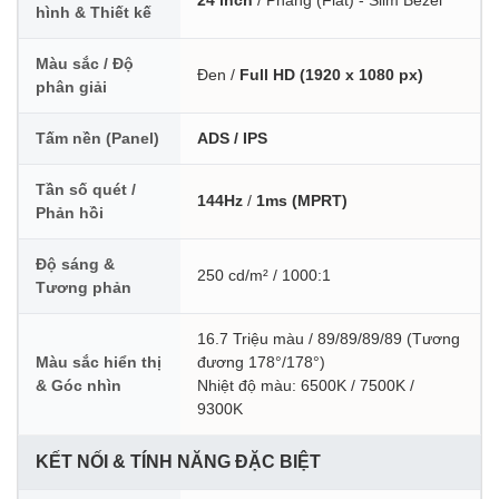
hình & Thiết kế
Màu sắc / Độ
Đen /
Full HD (1920 x 1080 px)
phân giải
Tấm nền (Panel)
ADS / IPS
Tần số quét /
144Hz
/
1ms (MPRT)
Phản hồi
Độ sáng &
250 cd/m² / 1000:1
Tương phản
16.7 Triệu màu / 89/89/89/89 (Tương
Màu sắc hiển thị
đương 178°/178°)
& Góc nhìn
Nhiệt độ màu: 6500K / 7500K /
9300K
KẾT NỐI & TÍNH NĂNG ĐẶC BIỆT