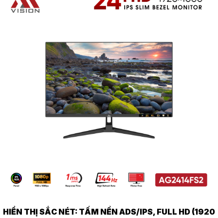
HIỂN THỊ SẮC NÉT: TẤM NỀN ADS/IPS, FULL HD (1920