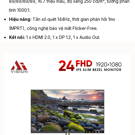
89/89/89/89, 16.7 triệu màu, độ sáng 250 cd/m², tương phản
tĩnh 1000:1.
Hiệu năng:
Tần số quét 144Hz, thời gian phản hồi 1ms
(MPRT), công nghệ bảo vệ mắt Flicker-Free.
Kết nối:
1 x HDMI 2.0, 1 x DP 1.2, 1 x Audio Out.