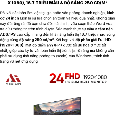
X 1080), 16.7 TRIỆU MÀU & ĐỘ SÁNG 250 CD/M²
Đối với các bàn làm việc tại gia hoặc văn phòng doanh nghiệp,
kích
cỡ 24 inch
luôn là sự lựa chọn an toàn và hiệu quả nhất. Không gian
này đủ rộng rãi để bạn chia đôi màn hình, vừa soạn thảo Word vừa
tra cứu thông tin trên trình duyệt. Sức mạnh thực sự nằm ở
tấm nền
ADS/IPS
cao cấp, mang đến khả năng hiển thị
16.7 triệu màu
sống
động cùng
độ sáng 250 cd/m²
. Kết hợp với
độ phân giải Full HD
(1920x1080)
, mật độ điểm ảnh (PPI) được tối ưu hóa ở mức tốt
nhất, giúp các ký tự văn bản hiển thị tròn trịa, rõ ràng mà không cần
phải sử dụng tính năng phóng to (scale) của Windows, tránh tình
trạng vỡ nét ứng dụng.