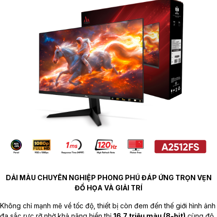
DẢI MÀU CHUYÊN NGHIỆP PHONG PHÚ ĐÁP ỨNG TRỌN VẸN
ĐỒ HỌA VÀ GIẢI TRÍ
Không chỉ mạnh mẽ về tốc độ, thiết bị còn đem đến thế giới hình ảnh
đa sắc rực rỡ nhờ khả năng hiển thị
16.7 triệu màu (8-bit)
cùng độ