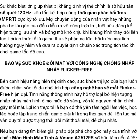
Sự khác biệt lớn giúp thiết bị khẳng định vị thế chính là sở hữu
tần
số quét 120Hz
siêu tốc kết hợp cùng
thời gian phản hồi 1ms
(MPRT)
cực kỳ tối ưu. Mọi chuyển động của nhân vật hay những
pha bẻ lái góc cua đều diễn ra vô cùng trơn tru, triệt tiêu đáng kể
hiện tượng lưu ảnh và bóng mờ khó chịu khi khung hình thay đổi liên
tục. Lợi ích thực tế là game thủ sẽ phản xạ tức thời trước mọi tình
huống nguy hiểm và đưa ra quyết định chuẩn xác trong tích tắc khi
chơi game tốc độ cao.
BẢO VỆ SỨC KHỎE ĐÔI MẮT VỚI CÔNG NGHỆ CHỐNG NHẤP
NHÁY FLICKER-FREE
Bên cạnh hiệu năng hiển thị đỉnh cao, sức khỏe thị lực của bạn luôn
được chăm sóc tối đa nhờ tích hợp
công nghệ bảo vệ mắt Flicker-
Free
hiện đại. Tính năng thông minh này hỗ trợ loại bỏ hiện tượng
nhấp nháy màn hình ở mọi mức độ sáng, vốn là nguyên nhân chính
gây mỏi mắt. Lợi ích thực tế là bạn có thể yên tâm ngồi làm việc, học
tập hoặc tập trung chiến game giải trí trong thời gian dài liên tục mà
vẫn duy trì được trạng thái đôi mắt thoải mái, dễ chịu nhất.
Nếu bạn đang tìm kiếm giải pháp đột phá cho góc máy của mình với
chiếc
Màn Hình Máy Tính AiVision A2512FS
sở hữu tấm nền ADS-