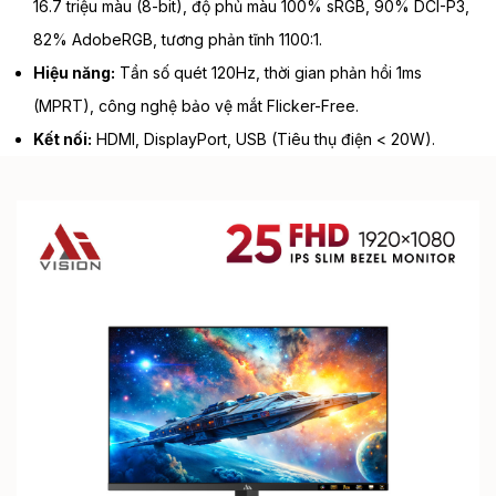
16.7 triệu màu (8-bit), độ phủ màu 100% sRGB, 90% DCI-P3,
82% AdobeRGB, tương phản tĩnh 1100:1.
Hiệu năng:
Tần số quét 120Hz, thời gian phản hồi 1ms
(MPRT), công nghệ bảo vệ mắt Flicker-Free.
Kết nối:
HDMI, DisplayPort, USB (Tiêu thụ điện < 20W).