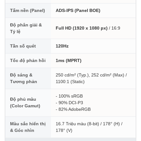
Tấm nền (Panel)
ADS-IPS (Panel BOE)
Độ phân giải &
Full HD (1920 x 1080 px)
/ 16:9
Tỷ lệ
Tần số quét
120Hz
Tốc độ phản hồi
1ms (MPRT)
Độ sáng &
250 cd/m² (Typ.), 252 cd/m² (Max) /
Tương phản
1100:1 (Static)
- 100% sRGB
Độ phủ màu
- 90% DCI-P3
(Color Gamut)
- 82% AdobeRGB
Màu sắc hiển thị
16.7 Triệu màu (8-bit) / 178° (H) /
& Góc nhìn
178° (V)