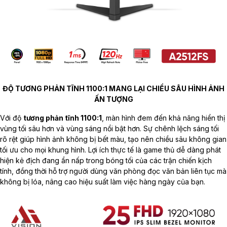
ĐỘ TƯƠNG PHẢN TĨNH 1100:1 MANG LẠI CHIỀU SÂU HÌNH ẢNH
ẤN TƯỢNG
Với độ
tương phản tĩnh 1100:1
, màn hình đem đến khả năng hiển thị
vùng tối sâu hơn và vùng sáng nổi bật hơn. Sự chênh lệch sáng tối
rõ rệt giúp hình ảnh không bị bết màu, tạo nên chiều sâu không gian
tối ưu cho mọi khung hình. Lợi ích thực tế là game thủ dễ dàng phát
hiện kẻ địch đang ẩn nấp trong bóng tối của các trận chiến kịch
tính, đồng thời hỗ trợ người dùng văn phòng đọc văn bản liên tục mà
không bị lóa, nâng cao hiệu suất làm việc hàng ngày của bạn.