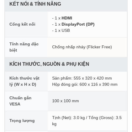
KẾT NỐI & TÍNH NĂNG
- 1 x
HDMI
Cổng kết nối
- 1 x
DisplayPort (DP)
- 1 x USB
Tính năng đặc
Chống nhấp nháy (Flicker Free)
biệt
KÍCH THƯỚC, NGUỒN & PHỤ KIỆN
Kích thước vật
Sản phẩm: 555 x 320 x 420 mm
lý (W x H x D)
Hộp đóng gói: 600 x 116 x 390 mm
Chuẩn gắn
100 x 100 mm
VESA
Tịnh (Net): 3.0 kg / Tổng (Gross): 3.5
Trọng lượng
kg