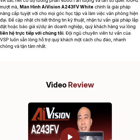
VA sắc nét có độ tương phản 4000:1 ấn tượng và tần số quét 100Hz
mượt mà,
Màn Hình AiVision A243FV White
chính là giải pháp
nâng cấp tuyệt vời cho mọi góc học tập và làm việc văn phòng hiện
đại. Để cập nhật chi tiết thông tin kỹ thuật, nhận tư vấn giải pháp lắp
đặt hoặc báo giá sỉ/dự án doanh nghiệp, quý khách hàng vui lòng
liên hệ trực tiếp với chúng tôi
. Đội ngũ chuyên viên tư vấn của
VSP luôn sẵn lòng hỗ trợ quý khách một cách chu đáo, nhanh
chóng và tận tâm nhất.
Video
Review