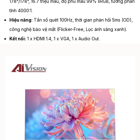
178°/178°, 16.7 triệu màu, độ phủ màu 99% sRGB, tương phản
tĩnh 4000:1.
Hiệu năng:
Tần số quét 100Hz, thời gian phản hồi 5ms (OD),
công nghệ bảo vệ mắt (Flicker-Free, Lọc ánh sáng xanh).
Kết nối:
1 x HDMI 1.4, 1 x VGA, 1 x Audio Out.