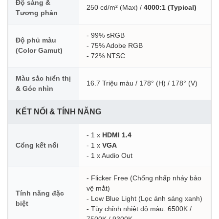
Độ sáng &
250 cd/m² (Max) /
4000:1 (Typical)
Tương phản
- 99% sRGB
Độ phủ màu
- 75% Adobe RGB
(Color Gamut)
- 72% NTSC
Màu sắc hiển thị
16.7 Triệu màu / 178° (H) / 178° (V)
& Góc nhìn
KẾT NỐI & TÍNH NĂNG
- 1 x
HDMI 1.4
Cổng kết nối
- 1 x
VGA
- 1 x Audio Out
- Flicker Free (Chống nhấp nháy bảo
vệ mắt)
Tính năng đặc
- Low Blue Light (Lọc ánh sáng xanh)
biệt
- Tùy chỉnh nhiệt độ màu: 6500K /
7500K / 9300K