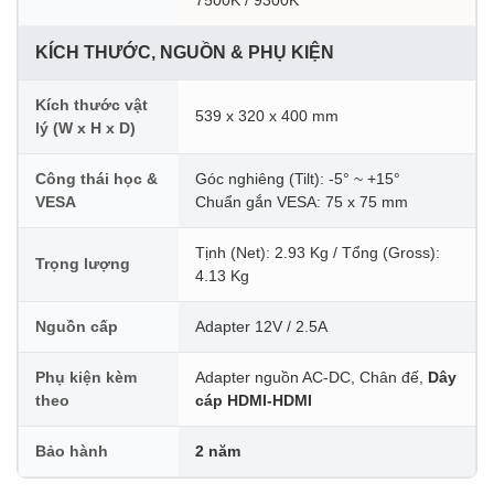
KÍCH THƯỚC, NGUỒN & PHỤ KIỆN
Kích thước vật
539 x 320 x 400 mm
lý (W x H x D)
Công thái học &
Góc nghiêng (Tilt): -5° ~ +15°
VESA
Chuẩn gắn VESA: 75 x 75 mm
Tịnh (Net): 2.93 Kg / Tổng (Gross):
Trọng lượng
4.13 Kg
Nguồn cấp
Adapter 12V / 2.5A
Phụ kiện kèm
Adapter nguồn AC-DC, Chân đế,
Dây
theo
cáp HDMI-HDMI
Bảo hành
2 năm