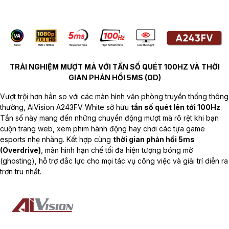
TRẢI NGHIỆM MƯỢT MÀ VỚI TẦN SỐ QUÉT 100HZ VÀ THỜI
GIAN PHẢN HỒI 5MS (OD)
Vượt trội hơn hẳn so với các màn hình văn phòng truyền thống thông
thường, AiVision A243FV White sở hữu
tần số quét lên tới 100Hz
.
Tần số này mang đến những chuyển động mượt mà rõ rệt khi bạn
cuộn trang web, xem phim hành động hay chơi các tựa game
esports nhẹ nhàng. Kết hợp cùng
thời gian phản hồi 5ms
(Overdrive)
, màn hình hạn chế tối đa hiện tượng bóng mờ
(ghosting), hỗ trợ đắc lực cho mọi tác vụ công việc và giải trí diễn ra
trơn tru nhất.