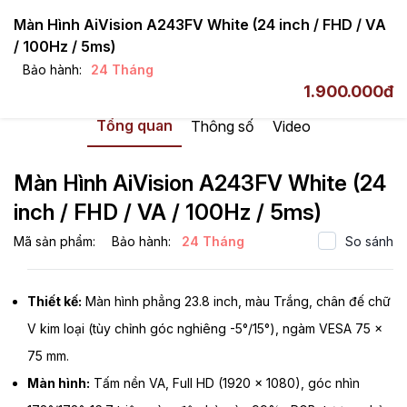
Màn Hình AiVision A243FV White (24 inch / FHD / VA
/ 100Hz / 5ms)
Bảo hành:
24 Tháng
Màn hình máy tính
AIVISION
1.900.000đ
Tổng quan
Thông số
Video
Màn Hình AiVision A243FV White (24
inch / FHD / VA / 100Hz / 5ms)
Mã sản phẩm:
Bảo hành:
24 Tháng
So sánh
Thiết kế:
Màn hình phẳng 23.8 inch, màu Trắng, chân đế chữ
V kim loại (tùy chỉnh góc nghiêng -5°/15°), ngàm VESA 75 x
75 mm.
Màn hình:
Tấm nền VA, Full HD (1920 x 1080), góc nhìn