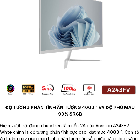
ĐỘ TƯƠNG PHẢN TĨNH ẤN TƯỢNG 4000:1 VÀ ĐỘ PHỦ MÀU
99% SRGB
Điểm vượt trội đáng chú ý trên tấm nền VA của AiVision A243FV
White chính là độ tương phản tĩnh cực cao, đạt mức
4000:1
. Con số
ấn tượng này giúp màn hình phân tách sâu sắc giữa các mảng sáng