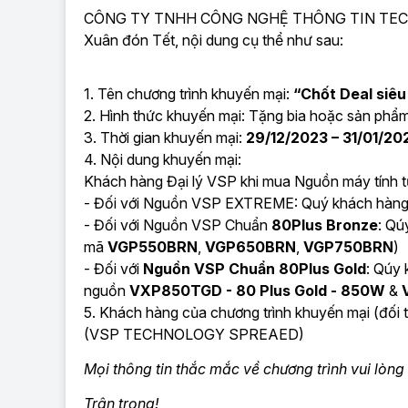
CÔNG TY TNHH CÔNG NGHỆ THÔNG TIN TECH VIS
Xuân đón Tết, nội dung cụ thể như sau:
1. Tên chương trình khuyến mại:
“Chốt Deal siêu
2. Hình thức khuyến mại: Tặng bia hoặc sản phẩm
3. Thời gian khuyến mại:
29/12/2023 – 31/01/20
4. Nội dung khuyến mại:
Khách hàng Đại lý VSP khi mua Nguồn máy tính 
- Đối với
Nguồn VSP EXTREME
: Quý khách hàn
- Đối với
Nguồn VSP Chuẩn
80Plus Bronze
: Qú
mã
VGP550BRN
,
VGP650BRN
,
VGP750BRN
)
- Đối với
Nguồn VSP Chuẩn 80Plus Gold
: Qúy 
nguồn
VXP850TGD - 80 Plus Gold - 850W
&
5. Khách hàng của chương trình khuyến mại (
(VSP TECHNOLOGY SPREAED)
Mọi thông tin thắc mắc về chương trình vui lòng 
Trân trọng!