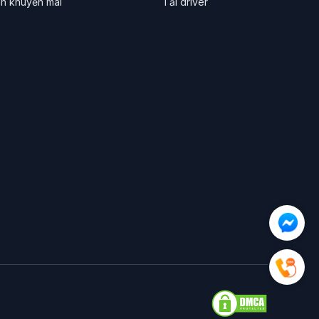
nh khuyến mãi
Tải driver