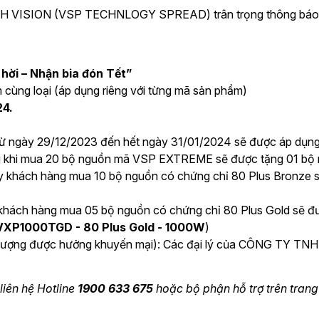
ION (VSP TECHNLOGY SPREAD) trân trọng thông báo chươ
 hời – Nhận bia đón Tết”
 cùng loại (áp dụng riêng với từng mã sản phẩm)
24.
từ ngày 29/12/2023 đến hết ngày 31/01/2024 sẽ được áp dụng
g khi mua 20 bộ nguồn mã VSP EXTREME sẽ được tặng 01 bộ 
y khách hàng mua 10 bộ nguồn có chứng chỉ 80 Plus Bronze sẽ
khách hàng mua 05 bộ nguồn có chứng chỉ 80 Plus Gold sẽ đượ
VXP1000TGD - 80 Plus Gold - 1000W
)
đối tượng được hưởng khuyến mại): Các đại lý của CÔNG 
liên hệ Hotline
1900 633 675
hoặc bộ phận hỗ trợ trên tran