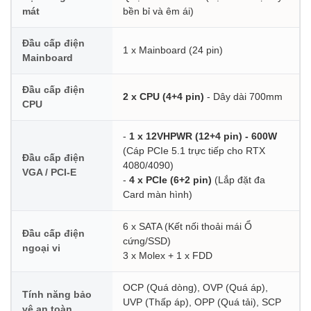
mát
bền bỉ và êm ái)
Đầu cấp điện
1 x Mainboard (24 pin)
Mainboard
Đầu cấp điện
2 x CPU (4+4 pin)
- Dây dài 700mm
CPU
-
1 x 12VHPWR (12+4 pin) - 600W
(Cáp PCIe 5.1 trực tiếp cho RTX
Đầu cấp điện
4080/4090)
VGA / PCI-E
-
4 x PCIe (6+2 pin)
(Lắp đặt đa
Card màn hình)
6 x SATA (Kết nối thoải mái Ổ
Đầu cấp điện
cứng/SSD)
ngoại vi
3 x Molex + 1 x FDD
OCP (Quá dòng), OVP (Quá áp),
Tính năng bảo
UVP (Thấp áp), OPP (Quá tải), SCP
vệ an toàn