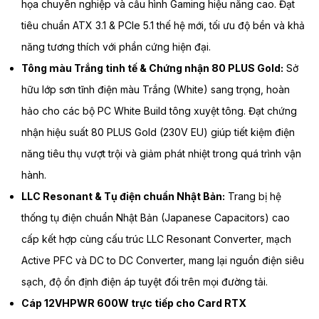
họa chuyên nghiệp và cấu hình Gaming hiệu năng cao. Đạt
tiêu chuẩn ATX 3.1 & PCIe 5.1 thế hệ mới, tối ưu độ bền và khả
năng tương thích với phần cứng hiện đại.
Tông màu Trắng tinh tế & Chứng nhận 80 PLUS Gold:
Sở
hữu lớp sơn tĩnh điện màu Trắng (White) sang trọng, hoàn
hảo cho các bộ PC White Build tông xuyệt tông. Đạt chứng
nhận hiệu suất 80 PLUS Gold (230V EU) giúp tiết kiệm điện
năng tiêu thụ vượt trội và giảm phát nhiệt trong quá trình vận
hành.
LLC Resonant & Tụ điện chuẩn Nhật Bản:
Trang bị hệ
thống tụ điện chuẩn Nhật Bản (Japanese Capacitors) cao
cấp kết hợp cùng cấu trúc LLC Resonant Converter, mạch
Active PFC và DC to DC Converter, mang lại nguồn điện siêu
sạch, độ ổn định điện áp tuyệt đối trên mọi đường tải.
Cáp 12VHPWR 600W trực tiếp cho Card RTX