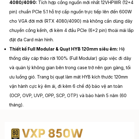
4080/4090:
Tích hợp cổng nguồn mới nhất 12VHPWR (12+4
pin) chuẩn PCIe 5.1 hỗ trợ cấp nguồn trực tiếp lên đến 600W
cho VGA đời mới (RTX 4080/4090) mà không cần dùng dây
chuyển cồng kềnh, đi kèm 4 đầu PCIe (6+2 pin) thoải mái lắp
đặt đa Card màn hình.
Thiết kế Full Modular & Quạt HYB 120mm siêu êm:
Hệ
thống dây cáp tháo rời 100% (Full Modular) giúp việc đi dây
và quản lý không gian bên trong case trở nên gọn gàng, tối
ưu luồng gió. Trang bị quạt làm mát HYB kích thước 120mm
vận hành cực kỳ êm ái, đi kèm 6 chế độ bảo vệ an toàn
(OCP, OVP, UVP, OPP, SCP, OTP) và bảo hành 5 năm (60
tháng).