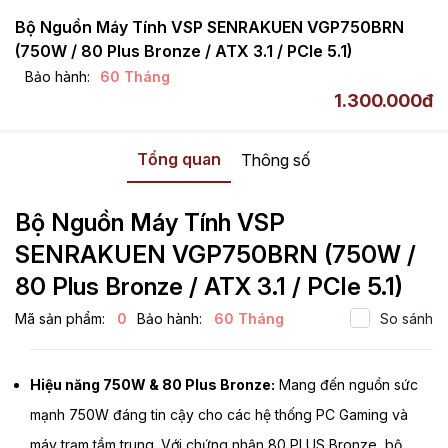
Bộ Nguồn Máy Tính VSP SENRAKUEN VGP750BRN
(750W / 80 Plus Bronze / ATX 3.1 / PCIe 5.1)
Bảo hành:
60 Tháng
VSP
Nguồn / PSU
80 Plus Bronze
1.300.000đ
80 Plus Bronze 110V
SENRAKUEN Series
Tổng quan
Thông số
Bộ Nguồn Máy Tính VSP
SENRAKUEN VGP750BRN (750W /
80 Plus Bronze / ATX 3.1 / PCIe 5.1)
Mã sản phẩm:
0
Bảo hành:
60 Tháng
So sánh
Hiệu năng 750W & 80 Plus Bronze:
Mang đến nguồn sức
mạnh 750W đáng tin cậy cho các hệ thống PC Gaming và
máy trạm tầm trung. Với chứng nhận 80 PLUS Bronze, bộ