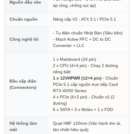
Nguồn đầu vào
áp rộng, chống sụt áp)
Chuẩn nguồn
Nâng cấp V2 - ATX 3.1 / PCIe 5.1
- Tụ điện chuẩn Nhật Bản (Siêu bền)
Công nghệ lõi
- Mạch Active PFC + DC to DC
Converter + LLC
1 x Mainboard (24 pin)
2 x CPU (4+4 pin) - Chạy 2 đường
riêng biệt
1 x 12VHPWR (12+4 pin)
- Chuẩn
Đầu cấp điện
PCIe 5.1 cấp nguồn trực tiếp Card
(Connectors)
RTX 40/50 Series
4 x PCIe (6+2 pin) - Chuẩn cũ (2
đường)
6 x SATA + 3 x Molex + 1 x FDD
Hệ thống làm
Quạt HBF 120mm (Vận hành êm ái,
mát
tản nhiệt hiệu quả)