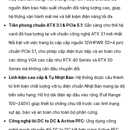
nguồn đảm bảo hiệu suất chuyển đổi năng lượng cao, giúp
hệ thống vận hành mát mẻ và tiết kiệm điện năng tối đa.
Tiên phong chuẩn ATX 3.1 & PCIe 5.1:
Sẵn sàng cho thế hệ
card đồ họa tương lai với chuẩn công nghệ ATX 3.1 mới nhất.
Nổi bật với việc trang bị cáp cấp nguồn 12VHPWR (12+4 pin)
chuẩn PCIe 5.1, cho phép cấp điện trực tiếp và an toàn cho
các dòng VGA cao cấp như RTX 40 Series và RTX 50
Series mà không cần đầu chuyển đổi.
Linh kiện cao cấp & Tụ Nhật Bản:
Hệ thống được cấu thành
từ linh kiện chất lượng với tụ điện chuẩn Nhật Bản mang lại độ
bền siêu hạng. Hỗ trợ dải điện áp đầu vào rộng (Full Range
100~240V) giúp thiết bị chống chịu tốt trước các tình trạng
sụt áp, bảo vệ an toàn cho toàn bộ phần cứng.
Công nghệ lõi DC to DC & Active PFC:
Ứng dụng công
nghệ mạch chuyển đổi DC to DC kết hợp cùng Active PFC