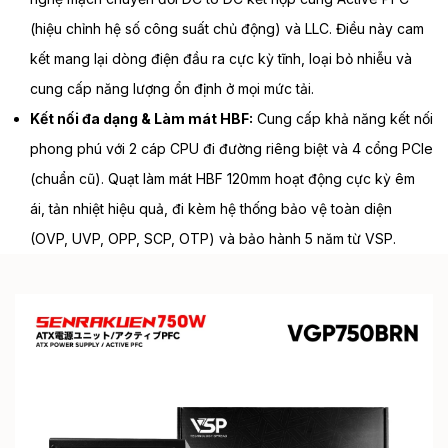
(hiệu chỉnh hệ số công suất chủ động) và LLC. Điều này cam
kết mang lại dòng điện đầu ra cực kỳ tĩnh, loại bỏ nhiễu và
cung cấp năng lượng ổn định ở mọi mức tải.
Kết nối đa dạng & Làm mát HBF:
Cung cấp khả năng kết nối
phong phú với 2 cáp CPU đi đường riêng biệt và 4 cổng PCIe
(chuẩn cũ). Quạt làm mát HBF 120mm hoạt động cực kỳ êm
ái, tản nhiệt hiệu quả, đi kèm hệ thống bảo vệ toàn diện
(OVP, UVP, OPP, SCP, OTP) và bảo hành 5 năm từ VSP.