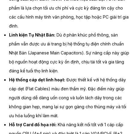
phẩm là lựa chọn tối ưu chi phí và cực kỳ đáng tin cậy cho
các cấu hình máy tính văn phòng, học tập hoặc PC giải trí gia
đình.
Linh kiện Tụ Nhật Bản:
Dù ở phân khúc phổ thông, sản
phẩm vẫn được ưu ái trang bị hệ thống tụ điện chính chuẩn
Nhật Bản (Japanese Main Capacitors). Sự nâng cấp này giúp
bộ nguồn hoạt động cực kỳ ổn định, chịu tải tốt và gia tăng
đáng kể tuổi thọ linh kiện.
Hệ thống cáp dẹt linh hoạt:
Được thiết kế với hệ thống dây
cáp dẹt (Flat Cables) màu đen thẩm mỹ. Đặc điểm này giúp
người dùng dễ dàng uốn cong và luồn lách dây trong các
không gian hẹp, mang lại sự gọn gàng cho thùng máy và tối
ưu hóa luồng khí làm mát.
Hỗ trợ Card đồ họa rời:
Khả năng kết nối tốt với 1 cáp cấp
nguồn CPU (4+4 pin) và đặc biệt là 1 cáp VGA/PCI-E (6+2