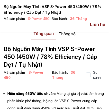
Bộ Nguồn Máy Tính VSP S-Power 450 (450W / 78%
Efficiency / Cáp Dẹt / Tụ Nhật)
Mã sản phẩm:
S-Power 450
Bảo hành:
36 Tháng
Nguồn / PSU
S-Power
Liên hệ
Tổng quan
Thông số
Bộ Nguồn Máy Tính VSP S-Power
450 (450W / 78% Efficiency / Cáp
Dẹt / Tụ Nhật)
Mã sản phẩm:
S-Power
Bảo hành:
36
So
450
Tháng
sánh
Hiệu năng 450W tiêu chuẩn:
Mang lại giá trị vượt tầm trong
phân khúc phổ thông, bộ nguồn VSP S-Power cung cấp
công suất định danh 450W với mức hiệu suất đạt 78%. Sản