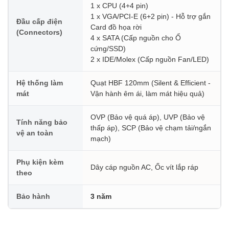
1 x CPU (4+4 pin)
1 x VGA/PCI-E (6+2 pin) - Hỗ trợ gắn
Đầu cấp điện
Card đồ họa rời
(Connectors)
4 x SATA (Cấp nguồn cho Ổ
cứng/SSD)
2 x IDE/Molex (Cấp nguồn Fan/LED)
Hệ thống làm
Quạt HBF 120mm (Silent & Efficient -
mát
Vận hành êm ái, làm mát hiệu quả)
OVP (Bảo vệ quá áp), UVP (Bảo vệ
Tính năng bảo
thấp áp), SCP (Bảo vệ chạm tải/ngắn
vệ an toàn
mạch)
Phụ kiện kèm
Dây cáp nguồn AC, Ốc vít lắp ráp
theo
Bảo hành
3 năm