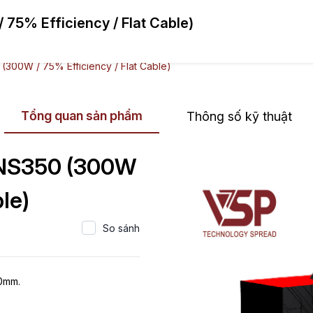
75% Efficiency / Flat Cable)
m
Giới thiệu
Tin tức
Hợp tác
Hỗ 
300W / 75% Efficiency / Flat Cable)
Tổng quan sản phẩm
Thông số kỹ thuật
 NS350 (300W
ble)
So sánh
20mm.