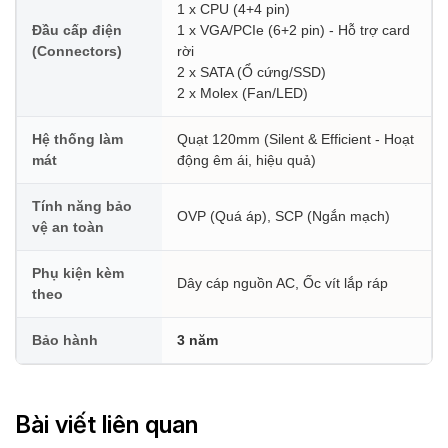
1 x CPU (4+4 pin)
Đầu cấp điện
1 x VGA/PCIe (6+2 pin) - Hỗ trợ card
(Connectors)
rời
2 x SATA (Ổ cứng/SSD)
2 x Molex (Fan/LED)
Hệ thống làm
Quạt 120mm (Silent & Efficient - Hoạt
mát
động êm ái, hiệu quả)
Tính năng bảo
OVP (Quá áp), SCP (Ngắn mạch)
vệ an toàn
Phụ kiện kèm
Dây cáp nguồn AC, Ốc vít lắp ráp
theo
Bảo hành
3 năm
Bài viết liên quan