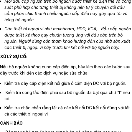
Mỗi đầu cấp nguồn trên bộ nguồn được thiết kế điện thế và công
suất phù hợp cho từng thiết bị không nên tự ý chuyển đổi đầu
cắm phân chia thành nhiều nguồn cấp điều này gây quá tải và
hỏng bộ nguồn.
Các thiết bị ngoại vi như mainboard, HDD, VGA,.. đầu cấp nguồn
được thiết kế theo quy chuẩn tương ứng với đầu cấp trên bộ
nguồn. Người dùng cần tham khảo hướng dẫn của nhà sản xuất
các thiết bị ngoại vi này trước khi kết nối với bộ nguồn này.
XỬ LÝ SỰ CỐ:
Nếu bộ nguồn không cung cấp điện áp, hãy làm theo các bước sau
đây trước khi đến các dịch vụ hoặc sửa chữa
Kiểm tra dây cáp điện kết nối giữa ổ cắm điện DC với bộ nguồn.
Kiểm tra công tắc điện phía sau bộ nguồn đã bật qua chữ “I” nếu
có.
Kiểm tra chắc chắn rằng tất cả các kết nối DC kết nối đúng với tất
cả các thiết bị ngoại vi.
CẢNH BÁO