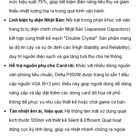
mức hiệu suất 75%, giúp tiết kiệm điện năng tiêu thụ và giảm
thiểu nhiệt lượng tỏa ra trong quá trình vận hành.
Linh kiện tụ điện Nhật Bản:
Nổi bật trong phân khúc với việc
trang bị tụ điện chính chuẩn Nhật Bản (Japanese Capacitors)
kết hợp cùng thiết kế mạch "Double Crystal". Sản phẩm mang
lại độ tin cậy và sự ổn định cao (High Stability and Reliability),
duy trì nguồn điện sạch và gia tăng tuổi thọ cho hệ thống.
Hỗ trợ nguồn phụ cho Card rời:
Khác với nhiều dòng nguồn
văn phòng tiêu chuẩn, Delta P350W được trang bị sẵn 1 đầu
cấp nguồn VGA (6+2 pin). Điều này giúp người dùng dễ dàng
nâng cấp và lắp đặt thêm các dòng card đồ họa rời phổ
thông để phục vụ nhu cầu thiết kế hoặc chơi game cơ bản.
Tản nhiệt êm ái, hiệu quả:
Hệ thống làm mát sử dụng quạt
kích thước 120mm với thiết kế Silent & Efficient. Quạt hoạt
động cực kỳ tĩnh lặng, giúp xả nhiệt nhanh chóng ra ngoài