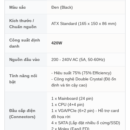
Màu sắc
Đen (Black)
Kích thước /
ATX Standard (165 x 150 x 86 mm)
Chuẩn nguồn
Công suất định
420W
danh
Nguồn đầu vào
200 - 240V AC (5A, 50-60Hz)
- Hiệu suất 75% (75% Efficiency)
Tính năng nổi
- Công nghệ Double Crystal (Độ ổn
bật
định và tin cậy cao)
1 x Mainboard (24 pin)
1 x CPU (4+4 pin)
Đầu cấp điện
1 x VGA/PCIe (6+2 pin) - Hỗ trợ card
(Connectors)
đồ họa rời
4 x SATA (Lắp đặt nhiều ổ cứng/SSD)
2 x Molex (Fan/LED)