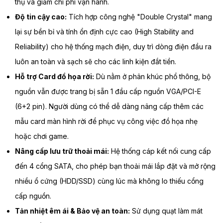
thụ và giảm chi phí vận hành.
Độ tin cậy cao:
Tích hợp công nghệ "Double Crystal" mang
lại sự bền bỉ và tính ổn định cực cao (High Stability and
Reliability) cho hệ thống mạch điện, duy trì dòng điện đầu ra
luôn an toàn và sạch sẽ cho các linh kiện đắt tiền.
Hỗ trợ Card đồ họa rời:
Dù nằm ở phân khúc phổ thông, bộ
nguồn vẫn được trang bị sẵn 1 đầu cấp nguồn VGA/PCI-E
(6+2 pin). Người dùng có thể dễ dàng nâng cấp thêm các
mẫu card màn hình rời để phục vụ công việc đồ họa nhẹ
hoặc chơi game.
Nâng cấp lưu trữ thoải mái:
Hệ thống cáp kết nối cung cấp
đến 4 cổng SATA, cho phép bạn thoải mái lắp đặt và mở rộng
nhiều ổ cứng (HDD/SSD) cùng lúc mà không lo thiếu cổng
cấp nguồn.
Tản nhiệt êm ái & Bảo vệ an toàn:
Sử dụng quạt làm mát